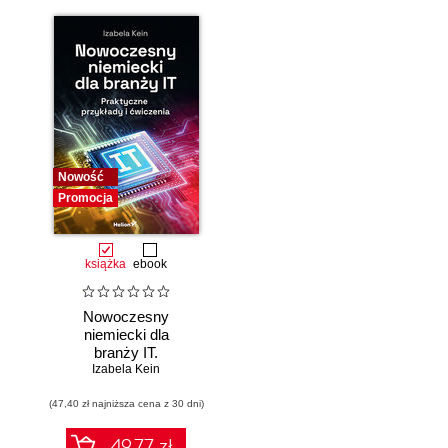
Nowość
Promocja
książka
ebook
Nowoczesny
niemiecki dla
branży IT.
Praktyczne
Izabela Kein
przykłady i
(47,40 zł najniższa cena z 30 dni)
ćwiczenia
49.77 zł