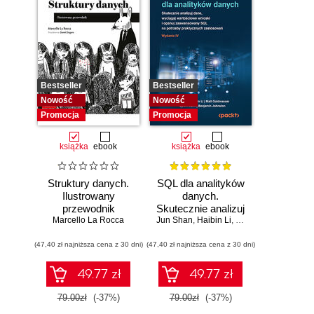
Bestseller
Bestseller
Nowość
Nowość
Promocja
Promocja
książka
ebook
książka
ebook
Struktury danych.
SQL dla analityków
Ilustrowany
danych.
przewodnik
Skutecznie analizuj
Marcello La Rocca
Jun Shan
dane, wyciągaj
,
Haibin Li
,
Matt Goldwasser
,
Up
wartościowe
(47,40 zł najniższa cena z 30 dni)
(47,40 zł najniższa cena z 30 dni)
wnioski i opanuj
zaawansowany
SQL na potrzeby
49.77 zł
49.77 zł
praktycznych
zastosowań.
79.00zł
(-37%)
79.00zł
(-37%)
Wydanie IV