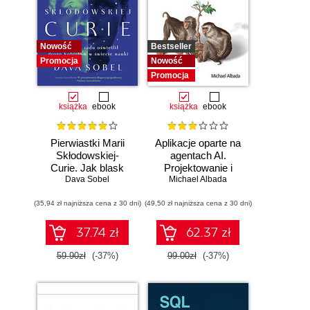
Nowość
Bestseller
Promocja
Nowość
Promocja
książka
ebook
książka
ebook
Pierwiastki Marii
Aplikacje oparte na
Skłodowskiej-
agentach AI.
Curie. Jak blask
Projektowanie i
radu oświetlił drogę
Dava Sobel
Michael Albada
wdrażanie
kobietom w
systemów
(35,94 zł najniższa cena z 30 dni)
świecie nauki
(49,50 zł najniższa cena z 30 dni)
wieloagentowych
37.74 zł
62.37 zł
59.90zł
(-37%)
99.00zł
(-37%)