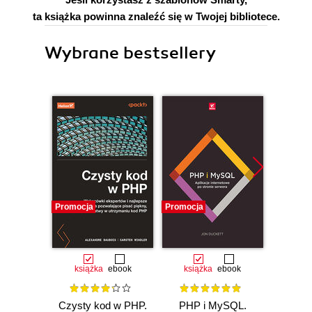
ta książka powinna znaleźć się w Twojej bibliotece.
Wybrane bestsellery
Promocja
Promocja
Promocj
książka
ebook
książka
ebook
ksią
Czysty kod w PHP.
PHP i MySQL.
PHP,