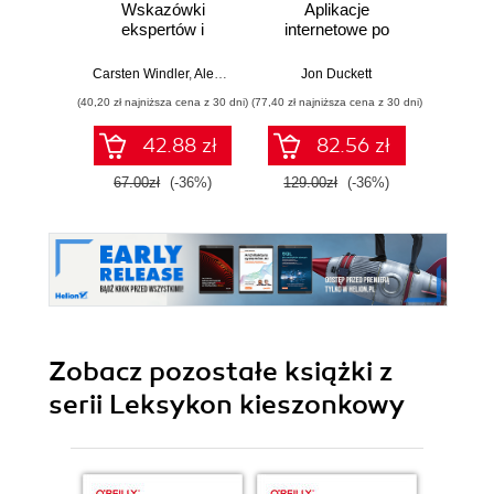
Wskazówki
Aplikacje
Jav
ekspertów i
internetowe po
Wpro
najlepsze
stronie serwera
Wy
rozwiązania
Carsten Windler
,
Alexandre Daubois
Jon Duckett
Rob
pozwalające pisać
(40,20 zł najniższa cena z 30 dni)
(77,40 zł najniższa cena z 30 dni)
(59,50 zł naj
piękny, przystępny
i łatwy w
42.88 zł
82.56 zł
utrzymaniu kod
PHP
67.00zł
(-36%)
129.00zł
(-36%)
119.0
Zobacz pozostałe książki z
serii Leksykon kieszonkowy