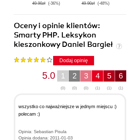
49.90zł
(-36%)
49.90zł
(-48%)
59.0
Oceny i opinie klientów:
Smarty PHP. Leksykon
kieszonkowy Daniel Bargieł
Dodaj opinię
5.0
1
2
3
4
5
6
(0)
(0)
(0)
(1)
(1)
(1)
wszystko co najważniejsze w jednym miejscu :)
polecam :)
Opinia: Sebastian Pisula
Opinia dodana: 2011-01-03