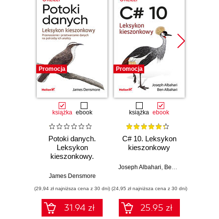
Promocja
Promocja
Promocj
książka
ebook
książka
ebook
ksią
Potoki danych.
C# 10. Leksykon
SQL.
Leksykon
kieszonkowy
kies
kieszonkowy.
Wyd
Przenoszenie i
Joseph Albahari
,
Ben Albahari
przetwarzanie
James Densmore
Al
danych na
(29,94 zł najniższa cena z 30 dni)
(24,95 zł najniższa cena z 30 dni)
(35,40 zł naj
potrzeby ich
analizy
31.94 zł
25.95 zł