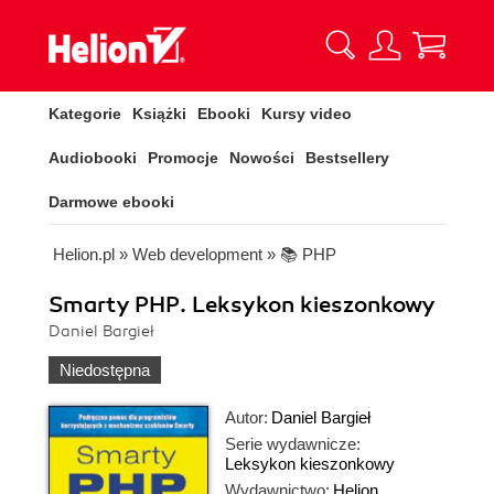
Kategorie
Książki
Ebooki
Kursy video
Audiobooki
Promocje
Nowości
Bestsellery
Darmowe ebooki
Helion.pl
»
Web development
»
📚 PHP
Smarty PHP. Leksykon kieszonkowy
Daniel Bargieł
Niedostępna
Autor:
Daniel Bargieł
Serie wydawnicze:
Leksykon kieszonkowy
Wydawnictwo:
Helion