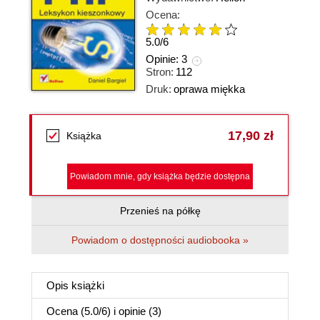
Ocena:
5.0
/
6
Opinie:
3
Stron:
112
Druk:
oprawa miękka
17,90 zł
Książka
Powiadom mnie, gdy książka będzie dostępna
Przenieś na półkę
Powiadom o dostępności audiobooka »
Opis
książki
Ocena (
5.0
/
6
) i opinie (3)