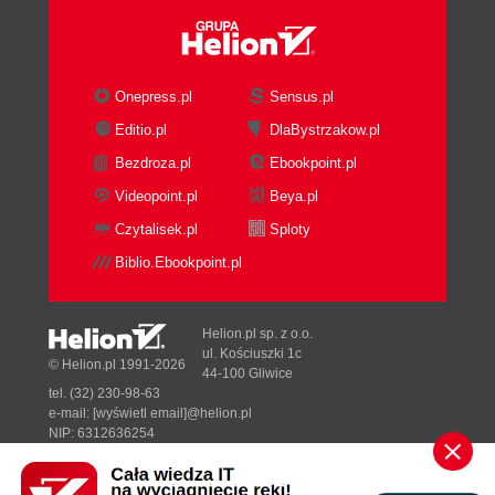
Onepress.pl
Sensus.pl
Editio.pl
DlaBystrzakow.pl
Bezdroza.pl
Ebookpoint.pl
Videopoint.pl
Beya.pl
Czytalisek.pl
Sploty
Biblio.Ebookpoint.pl
Helion.pl sp. z o.o.
ul. Kościuszki 1c
© Helion.pl 1991-2026
44-100 Gliwice
tel. (32) 230-98-63
e-mail:
[wyświetl email]@helion.pl
NIP: 6312636254
Regon: 241989027
Designed with ♥ by
Tonik.pl