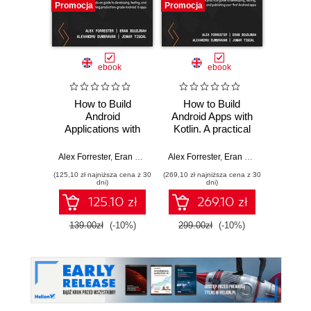
Promocja
Promocja
Promocj
ebook
ebook
How to Build
How to Build
How
Android
Android Apps with
Androi
Applications with
Kotlin. A practical
Kotlin
Kotlin. A hands-on
guide to
g
guide to
developing, testing,
develop
Alex Forrester
,
Eran Boudjnah
Alex Forrester
,
Alexandru Dumbravan
,
Eran Boudjnah
,
Jomar Tigca
Alex Forr
,
Alexa
developing, testing,
and publishing your
and pub
(125,10 zł najniższa cena z 30
(269,10 zł najniższa cena z 30
(179,10 zł 
and publishing
first Android apps -
first
dni)
dni)
production-grade
Second Edition
A
125.10 zł
269.10 zł
Android 16 apps -
Third Edition
139.00zł
(-10%)
299.00zł
(-10%)
199.0