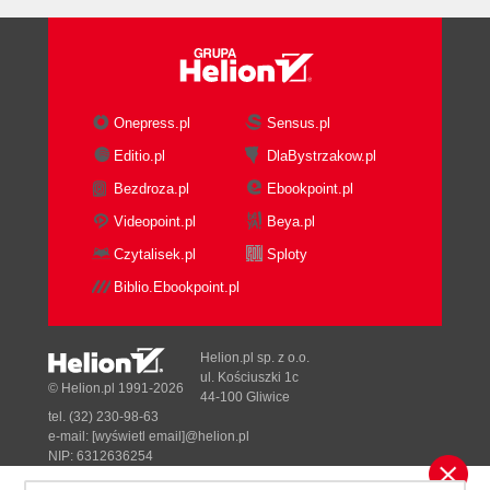
Onepress.pl
Sensus.pl
Editio.pl
DlaBystrzakow.pl
Bezdroza.pl
Ebookpoint.pl
Videopoint.pl
Beya.pl
Czytalisek.pl
Sploty
Biblio.Ebookpoint.pl
Helion.pl sp. z o.o.
ul. Kościuszki 1c
© Helion.pl 1991-2026
44-100 Gliwice
tel. (32) 230-98-63
e-mail:
[wyświetl email]@helion.pl
NIP: 6312636254
Regon: 241989027