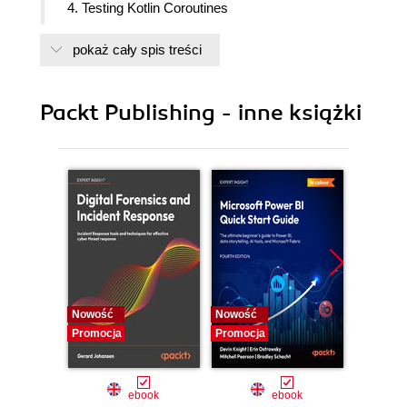
4. Testing Kotlin Coroutines
5. Using Kotlin Flows
pokaż cały spis treści
6. Handling Flow Cancelations and Exceptions
7. Testing Kotlin Flows
Packt Publishing - inne książki
Nowość
Nowość
Nowość
Promocja
Promocja
Promocj
ebook
ebook