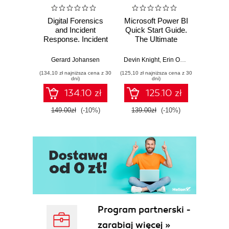
Digital Forensics
Microsoft Power BI
Pract
and Incident
Quick Start Guide.
Intel
Response. Incident
The Ultimate
Data-D
Response tools
Beginner's Guide
Hunti
and techniques for
to Power BI, Data
your c
Gerard Johansen
Devin Knight
,
Erin Ostrowsky
,
Mitchel
effective cyber
Storytelling, AI
effor
(134,10 zł najniższa cena z 30
(125,10 zł najniższa cena z 30
(116,10 zł 
threat response -
Tools, and
dete
dni)
dni)
Fourth Edition
Microsoft Fabric -
def
134.10 zł
125.10 zł
Fourth Edition
ATT&C
tool
149.00zł
(-10%)
139.00zł
(-10%)
129.0
E
Program partnerski -
zarabiaj więcej »