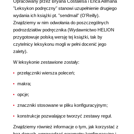
Opracowany przez Bryana Costalesa i Erica Allmana
"Leksykon podręczny" stanowi uzupełnienie drugiego
wydania ich książki pt. "sendmail" (O'Reilly).
Znajdziemy w nim odwołania do poszczególnych
podrozdziałów podręcznika (Wydawnictwo HELION
przygotowuje polską wersję tej książki, tak by
czytelnicy leksykonu mogli w pełni docenić jego
zalety).
W leksykonie zestawione zostały:
przełączniki wiersza poleceń;
makra;
opcje;
znaczniki stosowane w pliku konfiguracyjnym;
konstrukcje pozwalające tworzyć zestawy reguł.
Znajdziemy również informacje o tym, jak korzystać z
baz danych, wprowadzać parametry konfiguracyjne i