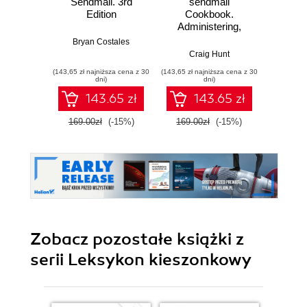
Sendmail. 3rd
sendmail
Edition
Cookbook.
Administering,
Securing & Spam-
Bryan Costales
Fighting
Craig Hunt
(143,65 zł najniższa cena z 30
(143,65 zł najniższa cena z 30
dni)
dni)
143.65 zł
143.65 zł
169.00zł
(-15%)
169.00zł
(-15%)
Zobacz pozostałe książki z
serii Leksykon kieszonkowy