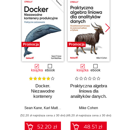
Promocja
Promocja
Promocj
książka
ebook
książka
ebook
ksią
Docker.
Praktyczna algebra
Pyt
Niezawodne
liniowa dla
S
kontenery
analityków danych.
Ni
produkcyjne.
Od podstawowych
narzęd
Praktyczne
koncepcji do
z dany
Sean Kane
,
Karl Matthias
Mike Cohen
Jake 
zastosowania.
użytecznych
(52,20 zł najniższa cena z 30 dni)
(46,20 zł najniższa cena z 30 dni)
(83,40 zł naj
Wydanie III
aplikacji w
Pythonie
52.20 zł
48.51 zł