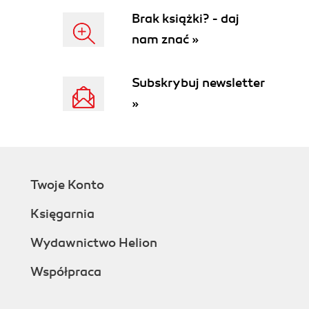
Deklaracje FEATURE (70)
Brak książki? - daj
Deklaracje MAILER (73)
nam znać »
Wirtualne tabele użytkowników (75)
Tabele rozsyłania (76)
Subskrybuj newsletter
Wskazówki (77)
»
Rozdział 5. Dodatkowe źródła informacji (79)
Twoje Konto
Księgarnia
Wydawnictwo Helion
Współpraca