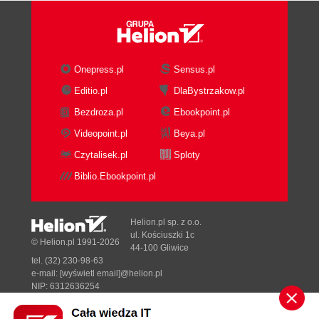
Onepress.pl
Sensus.pl
Editio.pl
DlaBystrzakow.pl
Bezdroza.pl
Ebookpoint.pl
Videopoint.pl
Beya.pl
Czytalisek.pl
Sploty
Biblio.Ebookpoint.pl
Helion.pl sp. z o.o.
ul. Kościuszki 1c
© Helion.pl 1991-2026
44-100 Gliwice
tel. (32) 230-98-63
e-mail:
[wyświetl email]@helion.pl
NIP: 6312636254
Regon: 241989027