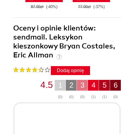
87.00zł
(-40%)
77.00zł
(-37%)
139.0
Oceny i opinie klientów:
sendmail. Leksykon
kieszonkowy Bryan Costales,
Eric Allman
Dodaj opinię
4.5
1
2
3
4
5
6
(0)
(0)
(0)
(1)
(1)
(0)