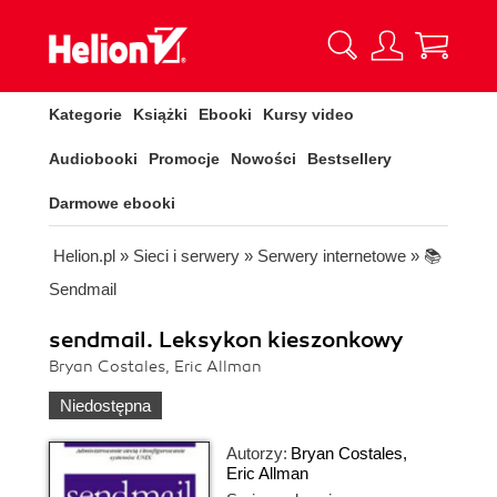
Kategorie
Książki
Ebooki
Kursy video
Audiobooki
Promocje
Nowości
Bestsellery
Darmowe ebooki
Helion.pl
»
Sieci i serwery
»
Serwery internetowe
»
📚
Sendmail
sendmail. Leksykon kieszonkowy
Bryan Costales, Eric Allman
Niedostępna
Autorzy:
Bryan Costales
,
Eric Allman