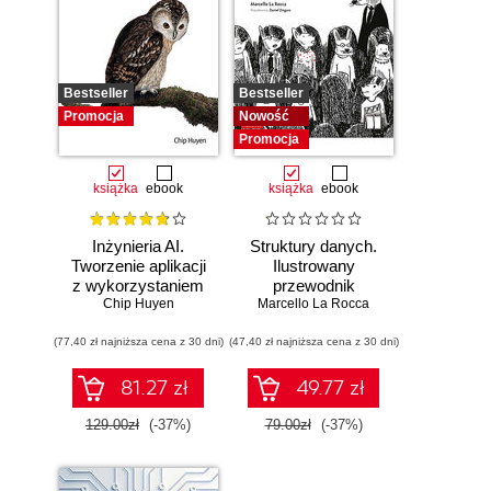
Bestseller
Bestseller
Promocja
Nowość
Promocja
książka
ebook
książka
ebook
Inżynieria AI.
Struktury danych.
Tworzenie aplikacji
Ilustrowany
z wykorzystaniem
przewodnik
modeli bazowych
Chip Huyen
Marcello La Rocca
(77,40 zł najniższa cena z 30 dni)
(47,40 zł najniższa cena z 30 dni)
81.27 zł
49.77 zł
129.00zł
(-37%)
79.00zł
(-37%)