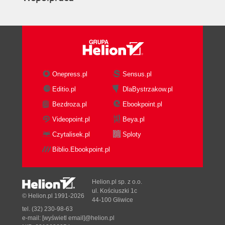
Onepress.pl
Sensus.pl
Editio.pl
DlaBystrzakow.pl
Bezdroza.pl
Ebookpoint.pl
Videopoint.pl
Beya.pl
Czytalisek.pl
Sploty
Biblio.Ebookpoint.pl
Helion.pl sp. z o.o.
ul. Kościuszki 1c
© Helion.pl 1991-2026
44-100 Gliwice
tel. (32) 230-98-63
e-mail:
[wyświetl email]@helion.pl