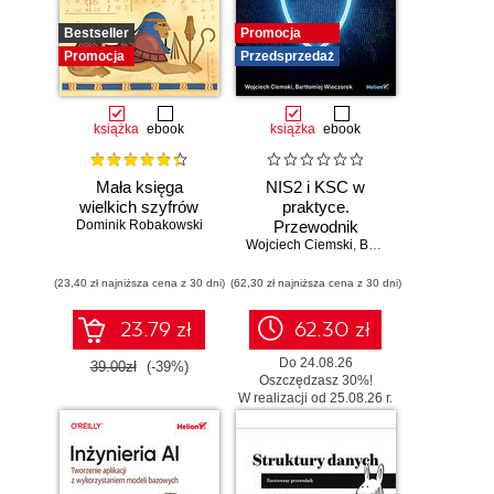
Bestseller
Promocja
Promocja
Przedsprzedaż
książka
ebook
książka
ebook
Mała księga
NIS2 i KSC w
wielkich szyfrów
praktyce.
Dominik Robakowski
Przewodnik
Wojciech Ciemski
wdrożeniowy dla
,
Bartłomiej Wieczorek
organizacji
(23,40 zł najniższa cena z 30 dni)
(62,30 zł najniższa cena z 30 dni)
23.79 zł
62.30 zł
Do 24.08.26
39.00zł
(-39%)
Oszczędzasz 30%!
W realizacji od 25.08.26 r.