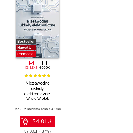
Bestseller
Nowość
Promocja
książka
ebook
Niezawodne
układy
elektroniczne.
Witold Wrotek
Podręcznik
konstruktora
(52,20 zł najniższa cena z 30 dni)
54.81 zł
87.00zł
(-37%)