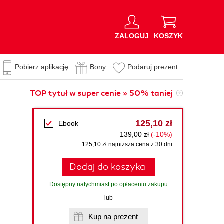
ZALOGUJ
KOSZYK
Pobierz aplikację
Bony
Podaruj prezent
TOP tytuł w super cenie » 50% taniej
125,10 zł
Ebook
139,00 zł
(-10%)
125,10 zł najniższa cena z 30 dni
Dodaj do koszyka
Dostępny natychmiast po opłaceniu zakupu
lub
Kup na prezent