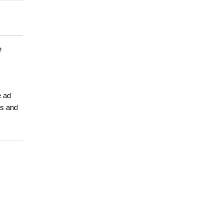
e
e ad
ts and