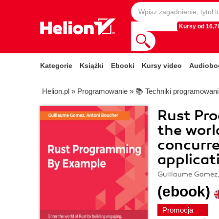
Kursy od 16,70
Kategorie
Książki
Ebooki
Kursy video
Audiobo
Helion.pl
»
Programowanie
»
📚 Techniki programowani
Rust Pr
the worl
concurre
applicat
Guillaume Gomez,
(ebook)
Promocja