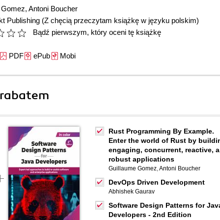
e Gomez
,
Antoni Boucher
t Publishing
(Z chęcią przeczytam książkę w języku polskim)
Bądź pierwszym, który oceni tę książkę
PDF
ePub
Mobi
 rabatem
Rust Programming By Example.
Enter the world of Rust by buildi
engaging, concurrent, reactive, 
robust applications
Guillaume Gomez
,
Antoni Boucher
DevOps Driven Development
Abhishek Gaurav
Software Design Patterns for Jav
Developers - 2nd Edition