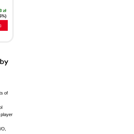
3 zł
16%)
a
 by
s of
ol
 player
I/O,