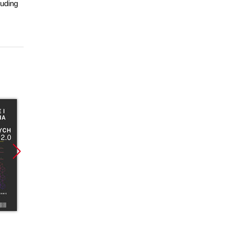
luding
Promocja
Promocja
Promoc
ebook
ebook