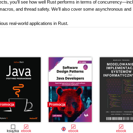
ects, you’ll see how well Rust performs in terms of concurrency—inc
s, macros, and thread safety. We’ll also cover some asynchronous and
ious real-world applications in Rust.
romocja
Promocja
książka
ebook
ebook
ebook