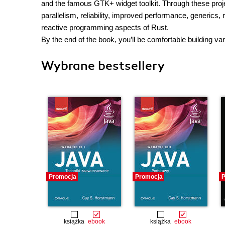
and the famous GTK+ widget toolkit. Through these proj
parallelism, reliability, improved performance, generic
reactive programming aspects of Rust.
By the end of the book, you’ll be comfortable building var
Wybrane bestsellery
Promocja
Promocja
P
książka
ebook
książka
ebook