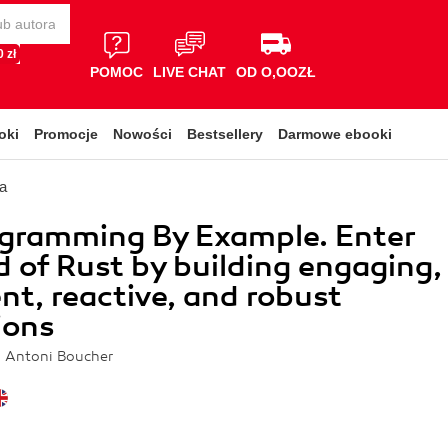
 zł
POMOC
LIVE CHAT
OD O,OOZŁ
oki
Promocje
Nowości
Bestsellery
Darmowe ebooki
a
ogramming By Example. Enter
d of Rust by building engaging,
nt, reactive, and robust
ions
 Antoni Boucher