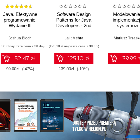
Java. Efektywne
Software Design
Modelowanie 
programowanie.
Patterns for Java
implementac
Wydanie III
Developers - 2nd
systemów
Edition
informatycznych
Joshua Bloch
Lalit Mehra
Mariusz Trzask
9,50 zł najniższa cena z 30 dni)
(125,10 zł najniższa cena z 30 dni)
52.47 zł
125.10 zł
39.99 z
99.00zł
(-47%)
139.00zł
(-10%)