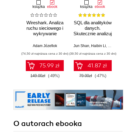
książka
ebook
książka
ebook
Wireshark. Analiza
SQL dla analityków
Power 
ruchu sieciowego i
danych.
video
wykrywanie
Skutecznie analizuj
d
włamań
dane, wyciągaj
profe
wartościowe
Adam Józefiok
Jun Shan
,
Haibin Li
,
Matt Goldwasser
Ad
wnioski i opanuj
(74,50 zł najniższa cena z 30 dni)
(39,50 zł najniższa cena z 30 dni)
zaawansowany
SQL na potrzeby
75.99 zł
41.87 zł
2
praktycznych
zastosowań.
149.00zł
(-49%)
79.00zł
(-47%)
Wydanie IV
O autorach
ebooka