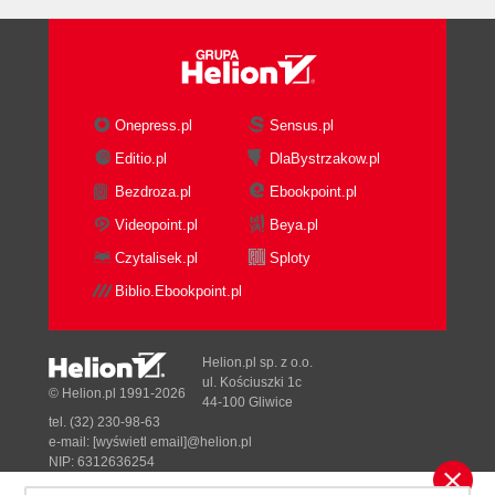
Onepress.pl
Sensus.pl
Editio.pl
DlaBystrzakow.pl
Bezdroza.pl
Ebookpoint.pl
Videopoint.pl
Beya.pl
Czytalisek.pl
Sploty
Biblio.Ebookpoint.pl
Helion.pl sp. z o.o.
ul. Kościuszki 1c
© Helion.pl 1991-2026
44-100 Gliwice
tel. (32) 230-98-63
e-mail:
[wyświetl email]@helion.pl
NIP: 6312636254
Regon: 241989027