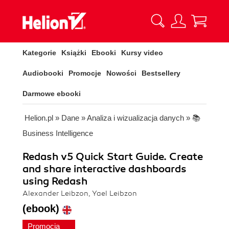
Kategorie
Książki
Ebooki
Kursy video
Audiobooki
Promocje
Nowości
Bestsellery
Darmowe ebooki
Helion.pl
»
Dane
»
Analiza i wizualizacja danych
»
📚
Business Intelligence
Redash v5 Quick Start Guide. Create
and share interactive dashboards
using Redash
Alexander Leibzon, Yael Leibzon
(ebook)
Promocja