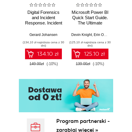
Digital Forensics
Microsoft Power BI
Pract
and Incident
Quick Start Guide.
Intel
Response. Incident
The Ultimate
Data-D
Response tools
Beginner's Guide
Hunti
and techniques for
to Power BI, Data
your c
Gerard Johansen
Devin Knight
,
Erin Ostrowsky
,
Mitchel
effective cyber
Storytelling, AI
effor
(134,10 zł najniższa cena z 30
(125,10 zł najniższa cena z 30
(116,10 zł 
threat response -
Tools, and
dete
dni)
dni)
Fourth Edition
Microsoft Fabric -
def
134.10 zł
125.10 zł
Fourth Edition
ATT&C
tool
149.00zł
(-10%)
139.00zł
(-10%)
129.0
E
Program partnerski -
zarabiaj więcej »