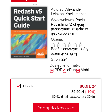
Autorzy:
Alexander
Leibzon
,
Yael Leibzon
Wydawnictwo:
Packt
Publishing
(Z chęcią
przeczytam książkę w
języku polskim)
Ocena:
Bądź pierwszym, który
oceni tę książkę
Stron:
224
Dostępne formaty:
PDF
ePub
Mobi
80,91 zł
Ebook
89,90 zł
(-10%)
80,91 zł najniższa cena z 30 dni
Dodaj do koszyka