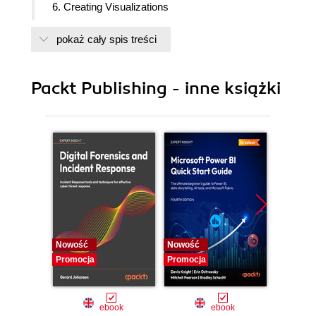
6. Creating Visualizations
7. Dashboards and Practical Tips
pokaż cały spis treści
8. Customizing Redash
Packt Publishing - inne książki
Nowość
Nowość
Nowość
Promocja
Promocja
Promocj
ebook
ebook