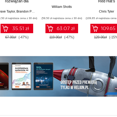
rozwiązań dla
Red Hat's
systemów Linux,
Community
William Shotts
macOS i Unix
Distribution
ave Taylor
,
Brandon Perry
Chris Tyler
3,50 zł najniższa cena z 30 dni)
(59,50 zł najniższa cena z 30 dni)
(109,65 zł najniższa cena 
35.51 zł
63.07 zł
109.65 
67.00zł
(-47%)
119.00zł
(-47%)
129.00zł
(-15