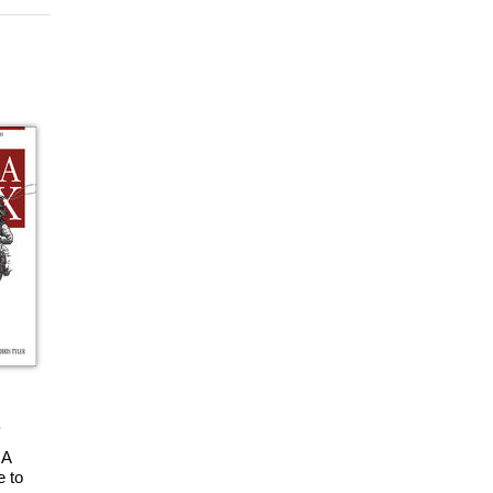
 A
 to