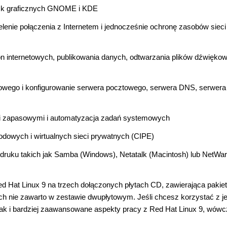
wisk graficznych GNOME i KDE
elenie połączenia z Internetem i jednocześnie ochronę zasobów sieci
ron internetowych, publikowania danych, odtwarzania plików dźwiękow
owego i konfigurowanie serwera pocztowego, serwera DNS, serwera
mi zapasowymi i automatyzacja zadań systemowych
odowych i wirtualnych sieci prywatnych (CIPE)
druku takich jak Samba (Windows), Netatalk (Macintosh) lub NetWa
ed Hat Linux 9 na trzech dołączonych płytach CD, zawierająca pakie
ych nie zawarto w zestawie dwupłytowym. Jeśli chcesz korzystać z je
jak i bardziej zaawansowane aspekty pracy z Red Hat Linux 9, wów