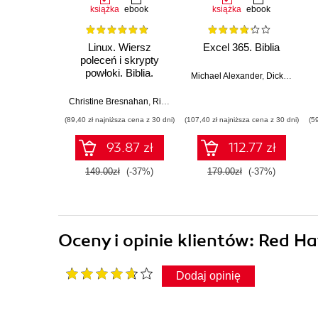
książka
ebook
książka
ebook
Linux. Wiersz
Excel 365. Biblia
poleceń i skrypty
powłoki. Biblia.
Michael Alexander
,
Dick Kusleika
Wydanie IV
Christine Bresnahan
,
Richard Blum
(89,40 zł najniższa cena z 30 dni)
(107,40 zł najniższa cena z 30 dni)
(5
93.87 zł
112.77 zł
149.00zł
(-37%)
179.00zł
(-37%)
Oceny i opinie klientów: Red Ha
Dodaj opinię