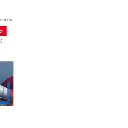
z 30 dni)
zł
%)