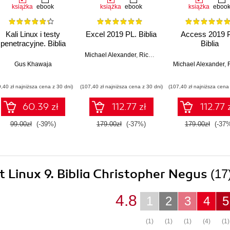
książka
ebook
książka
ebook
książka
eboo
Kali Linux i testy
Excel 2019 PL. Biblia
Access 2019 
penetracyjne. Biblia
Biblia
Michael Alexander
,
Richard Kusleika
,
John Walken
Gus Khawaja
Michael Alexander
,
Rich
9,40 zł najniższa cena z 30 dni)
(107,40 zł najniższa cena z 30 dni)
(107,40 zł najniższa cena 
60.39 zł
112.77 zł
112.77 
99.00zł
(-39%)
179.00zł
(-37%)
179.00zł
(-37
t Linux 9. Biblia Christopher Negus
(17
4.8
1
2
3
4
5
(1)
(1)
(1)
(4)
(1)