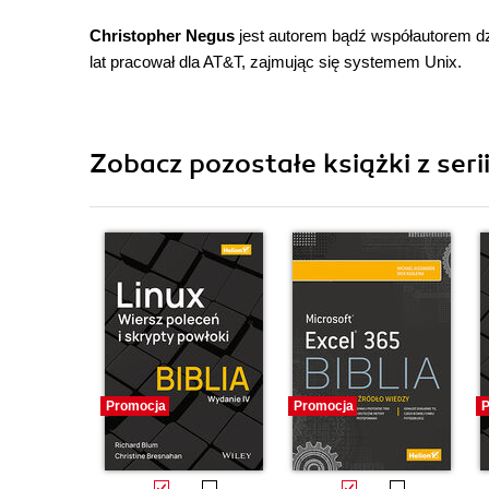
Christopher Negus
jest autorem bądź współautorem d
lat pracował dla AT&T, zajmując się systemem Unix.
Zobacz pozostałe książki z serii
Promocja
Promocja
P