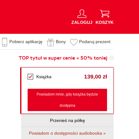
ZALOGUJ
KOSZYK
Pobierz aplikację
Bony
Podaruj prezent
TOP tytuł w super cenie » 50% taniej
139,00 zł
Książka
Powiadom mnie, gdy książka będzie
dostępna
Przenieś na półkę
Powiadom o dostępności audiobooka »