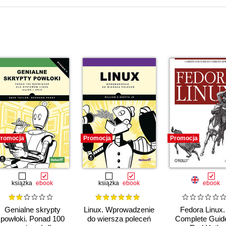
romocja
Promocja
Promocja
książka
ebook
książka
ebook
ebook
Genialne skrypty
Linux. Wprowadzenie
Fedora Linux.
powłoki. Ponad 100
do wiersza poleceń
Complete Guide