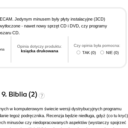
POLECAM. Jedynym minusem były płyty instalacyjne (3CD)
ie wytłoczone - nawet nowy sprzęt CD i DVD, czy programy
bszaru CD.
Czy opinia była pomocna:
Opinia dotyczy produktu:
ona
ksiązka drukowana
TAK
(
0
)
NIE
(
0
)
9. Biblia (2)
znanych w komputerowym świecie wersji dystrybucyjnych programu
danie tegoż podręcznika. Recenzja będzie niedługa, gdyż (co tu kryć)
aczących minusów czy niedopracowanych aspektów (wystarczy spojrzeć