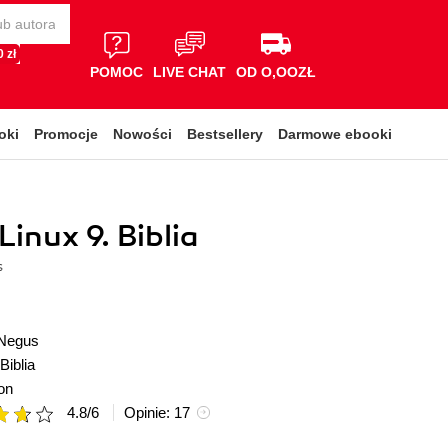
 zł
POMOC
LIVE CHAT
OD O,OOZŁ
oki
Promocje
Nowości
Bestsellery
Darmowe ebooki
Linux 9. Biblia
s
 Negus
Biblia
on
4.8
/
6
Opinie:
17