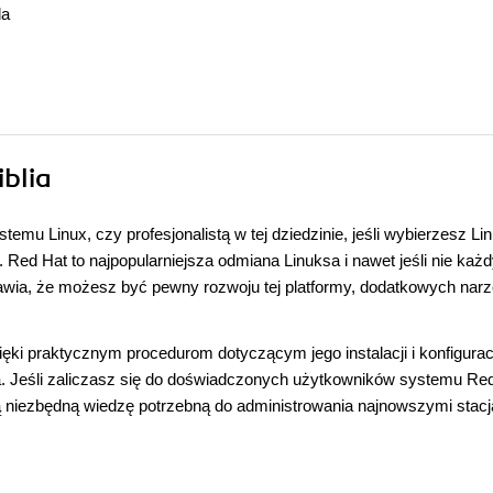
da
iblia
mu Linux, czy profesjonalistą w tej dziedzinie, jeśli wybierzesz Li
 Red Hat to najpopularniejsza odmiana Linuksa i nawet jeśli nie każ
rawia, że możesz być pewny rozwoju tej platformy, dodatkowych narzę
ięki praktycznym procedurom dotyczącym jego instalacji i konfigurac
a. Jeśli zaliczasz się do doświadczonych użytkowników systemu Red
łą niezbędną wiedzę potrzebną do administrowania najnowszymi stac