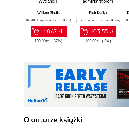
Wydanie II
administratorem
systemów IT
William Shotts
Piotr Kośka
D
(65,40 zł najniższa cena z 30 dni)
(81,75 zł najniższa cena z 30 dni)
(3
68.67 zł
103.55 zł
109.00zł
(-37%)
109.00zł
(-5%)
O autorze
książki