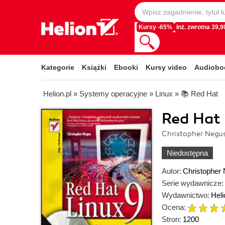
Kursy -65%
Inż. zwrotna 39,90
Kategorie
Książki
Ebooki
Kursy video
Audiobo
Helion.pl
»
Systemy operacyjne
»
Linux
»
📚 Red Hat
Red Hat 
Christopher Negu
Niedostępna
Autor:
Christopher
Serie wydawnicze:
Wydawnictwo:
Heli
Ocena:
Stron:
1200