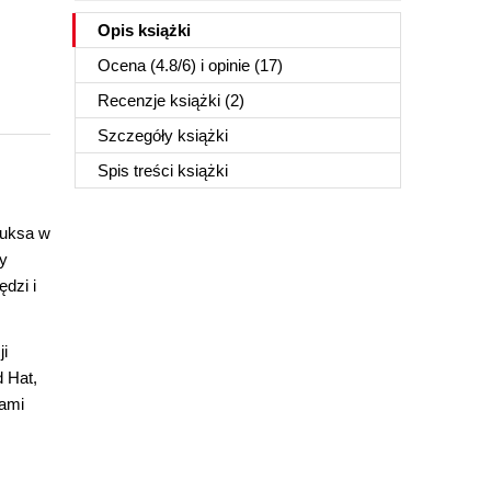
Opis
książki
Ocena (
4.8
/
6
) i opinie (17)
Recenzje
książki
(2)
Szczegóły
książki
Spis treści
książki
nuksa w
dy
dzi i
ji
 Hat,
jami