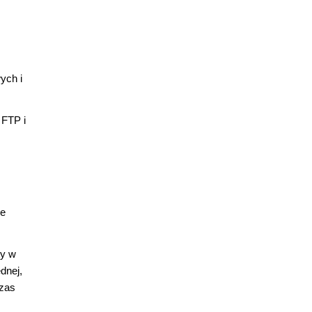
ych i
 FTP i
re
ty w
dnej,
czas