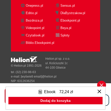
Hack 17. Add a Reset Button
Onepress.pl
Sensus.pl
Hack 18. Get Power to the Pi on the Move
Editio.pl
DlaBystrzakow.pl
Hack 19. Test Your Might (in Volts)
Bezdroza.pl
Ebookpoint.pl
Hack 20. Add Additional Memory with Swap
2. Hacking Linux for the Raspberry Pi
Videopoint.pl
Beya.pl
Hack 21. Build a Cross-Compiler Toolchain
Czytalisek.pl
Sploty
Install crosstool-ng
Biblio.Ebookpoint.pl
Configure crosstool-ng
Add crosstool-ng to Your PATH
Configure the Cross-Compiler
Helion.pl sp. z o.o.
Paths and Misc Options
ul. Kościuszki 1c
© Helion.pl 1991-2026
44-100 Gliwice
Target Options
tel. (32) 230-98-63
Toolchain Options
e-mail:
[wyświetl email]@helion.pl
Operating System Options
NIP: 6312636254
Regon: 241989027
Binary Utilities Options
Ebook
72,24 zł
C Compiler Options
Designed with ♥ by
Tonik.pl
C-library Options
Dodaj do koszyka
Begin the Build
Pełna wersja strony »
Hack 22. Build a Custom Kernel