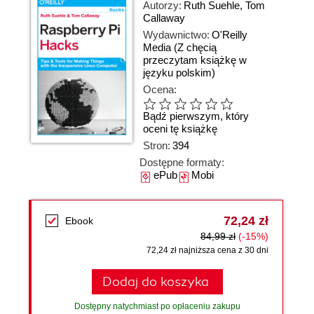
Autorzy:
Ruth Suehle
,
Tom
Callaway
Wydawnictwo:
O'Reilly
Media
(Z chęcią
przeczytam książkę w
języku polskim)
Ocena:
Bądź pierwszym, który
oceni tę książkę
Stron:
394
Dostępne formaty:
ePub
Mobi
72,24 zł
Ebook
84,99 zł
(-15%)
72,24 zł najniższa cena z 30 dni
Dodaj do koszyka
Dostępny natychmiast po opłaceniu zakupu