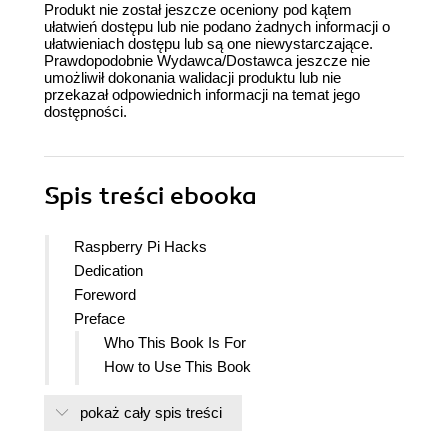
Produkt nie został jeszcze oceniony pod kątem
ułatwień dostępu lub nie podano żadnych informacji o
ułatwieniach dostępu lub są one niewystarczające.
Prawdopodobnie Wydawca/Dostawca jeszcze nie
umożliwił dokonania walidacji produktu lub nie
przekazał odpowiednich informacji na temat jego
dostępności.
Spis treści
ebooka
Raspberry Pi Hacks
Dedication
Foreword
Preface
Who This Book Is For
How to Use This Book
Hardware Requirements
pokaż cały spis treści
Conventions Used in This Book
Using Code Examples