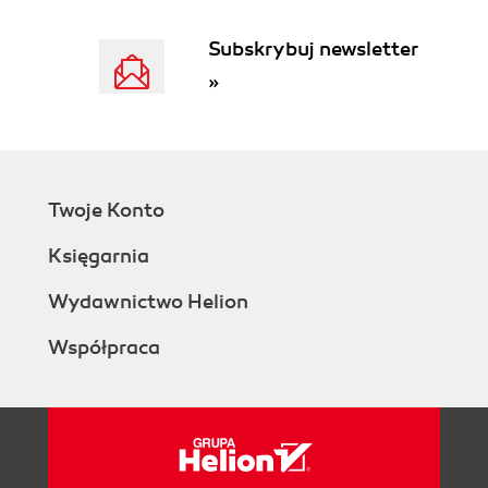
Hack 14. Learn to Speak GPIO
Pin-Number Labeling
Subskrybuj newsletter
BCM Labeling
»
Label Your Own GPIO Pins
Hack 15. Connect GPIO Pins to a
Breadboard
GPIO Quick Reference
Inter-Integrated Circuit (I2C)
Twoje Konto
Pulse-Width Modulation (PWM)
Universal Asynchronous
Księgarnia
Receiver/Transmitter (UART)
Serial Peripheral Interface Bus (SPI)
Wydawnictwo Helion
Hack 16. Add a USB Serial Console
Współpraca
Minicom
Screen
Using the Serial Device as a Login
Console
Weird Noise (or Missing Signal) on the
Serial Connection?