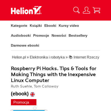
Kategorie
Książki
Ebooki
Kursy video
Audiobooki
Promocje
Nowości
Bestsellery
Darmowe ebooki
Helion.pl
»
Elektronika i robotyka
»
📚 Internet Rzeczy
Raspberry Pi Hacks. Tips & Tools for
Making Things with the Inexpensive
Linux Computer
Ruth Suehle, Tom Callaway
(ebook)
Promocja