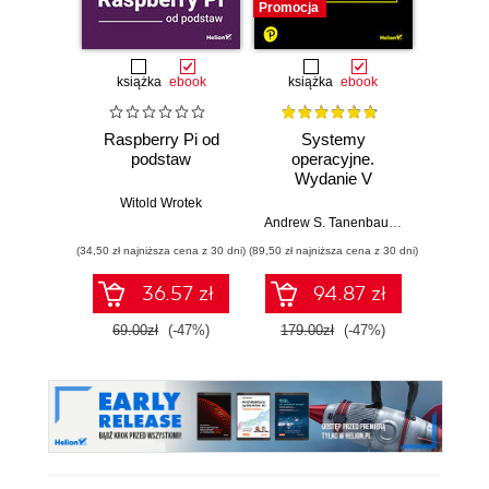
Promocja
książka
ebook
książka
ebook
ksią
Raspberry Pi od
Systemy
Inf
podstaw
operacyjne.
śled
Wydanie V
Prz
Witold Wrotek
anali
Andrew S. Tanenbaum
,
Herbert Bos
Shiva V
pami
(34,50 zł najniższa cena z 30 dni)
(89,50 zł najniższa cena z 30 dni)
(49,50 zł naj
sie
zawart
36.57 zł
94.87 zł
za
narzę
69.00zł
(-47%)
179.00zł
(-47%)
99.0
Kali L
Wyd