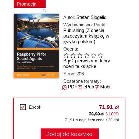
Promocja
Autor:
Stefan Sjogelid
Wydawnictwo:
Packt
Publishing
(Z chęcią
przeczytam książkę w
języku polskim)
Ocena:
Bądź pierwszym, który
oceni tę książkę
Stron:
206
Dostępne formaty:
PDF
ePub
Mobi
71,91 zł
Ebook
79,90 zł
(-10%)
71,91 zł najniższa cena z 30 dni
Dodaj do koszyka