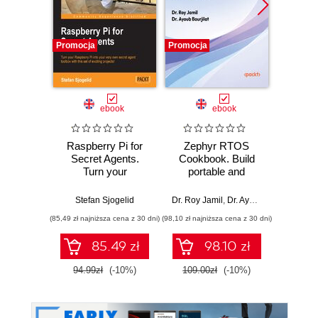
Promocja
Promocja
Promocj
ebook
ebook
Raspberry Pi for
Zephyr RTOS
Micro
Secret Agents.
Cookbook. Build
P
Turn your
portable and
Raspberry Pi into
scalable embedded
Golok
your very own
systems through
Stefan Sjogelid
Dr. Roy Jamil
,
Dr. Ayoub Bourjilat
secret agent
hands-on recipes
(85,49 zł najniższa cena z 30 dni)
(98,10 zł najniższa cena z 30 dni)
(125,10 zł 
toolbox with this
set of exciting
85.49 zł
98.10 zł
projects!
94.99zł
(-10%)
109.00zł
(-10%)
139.0