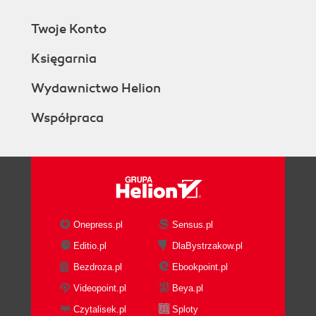
Twoje Konto
Księgarnia
Wydawnictwo Helion
Współpraca
Onepress.pl
Sensus.pl
Editio.pl
DlaBystrzakow.pl
Bezdroza.pl
Ebookpoint.pl
Videopoint.pl
Beya.pl
Czytalisek.pl
Sploty