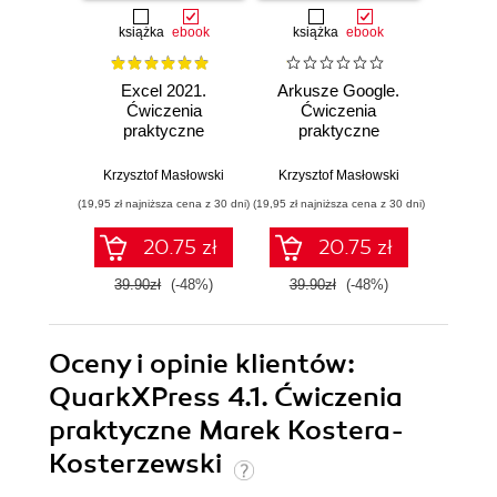
książka
ebook
książka
ebook
ksią
Excel 2021.
Arkusze Google.
Exc
Ćwiczenia
Ćwiczenia
Ćw
praktyczne
praktyczne
pr
Krzysztof Masłowski
Krzysztof Masłowski
Krzysz
(19,95 zł najniższa cena z 30 dni)
(19,95 zł najniższa cena z 30 dni)
(14,95 zł naj
20.75 zł
20.75 zł
39.90zł
(-48%)
39.90zł
(-48%)
29.9
Oceny i opinie klientów:
QuarkXPress 4.1. Ćwiczenia
praktyczne Marek Kostera-
Kosterzewski