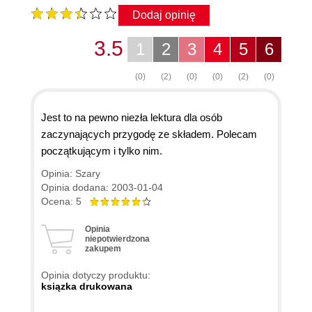
Dodaj opinię
3.5
1
2
3
4
5
6
(0)
(2)
(0)
(0)
(2)
(0)
Jest to na pewno niezła lektura dla osób
zaczynających przygodę ze składem. Polecam
początkującym i tylko nim.
Opinia: Szary
Opinia dodana: 2003-01-04
Ocena: 5
Opinia
niepotwierdzona
zakupem
Opinia dotyczy produktu:
ksiązka drukowana