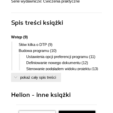
Serie wydawnicze:
Ćwiczenia praktyczne
Spis treści
książki
Wstęp (9)
Słów kilka o DTP (9)
Budowa programu (10)
Ustawienia opcji preferencji programu (11)
Definiowanie nowego dokumentu (12)
Sterowanie podglądem widoku projektu (13)
Rozdział 1. Podstawowe elementy graficzne i
pokaż cały spis treści
tekstowe (15)
Ramki i jeszcze raz ramki (15)
Helion - inne książki
Rysowanie ramek i zastosowanie narzędzi
Item oraz Content (16)
Item i Content - do odpowiedniego zadania,