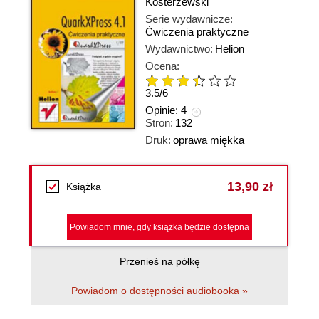
Kosterzewski
Serie wydawnicze:
Ćwiczenia praktyczne
Wydawnictwo:
Helion
Ocena:
3.5
/
6
Opinie:
4
Stron:
132
Druk:
oprawa miękka
13,90 zł
Książka
Powiadom mnie, gdy książka będzie dostępna
Przenieś na półkę
Powiadom o dostępności audiobooka »