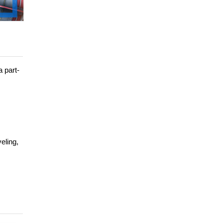
 part-
eling,