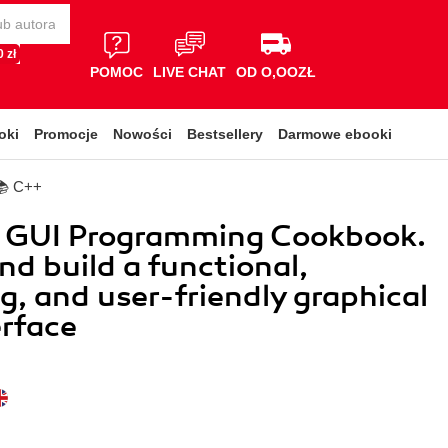
 zł
POMOC
LIVE CHAT
OD O,OOZŁ
oki
Promocje
Nowości
Bestsellery
Darmowe ebooki
📚 C++
 GUI Programming Cookbook.
nd build a functional,
g, and user-friendly graphical
erface