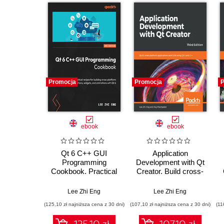
Promocja
Promocja
P
ebook
ebook
Qt 6 C++ GUI
Application
Programming
Development with Qt
Cookbook. Practical
Creator. Build cross-
recipes for building
platform applications
cross-platform GUI
and GUIs using Qt 5
Lee Zhi Eng
Lee Zhi Eng
applications, widgets,
and C++ - Third
(125,10 zł najniższa cena z 30 dni)
(107,10 zł najniższa cena z 30 dni)
(11
and animations with
Edition
Qt 6 - Third Edition
125.10 zł
107.10 zł