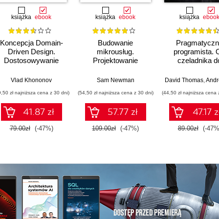
książka
ebook
książka
ebook
książka
eboo
Koncepcja Domain-
Budowanie
Pragmatyczn
Driven Design.
mikrousług.
programista. 
Dostosowywanie
Projektowanie
czeladnika d
architektury aplikacji
drobnoziarnistych
mistrza. Wydani
do strategii
systemów. Wydanie
Vlad Khononov
Sam Newman
David Thomas
,
Andrew
biznesowej
II
9,50 zł najniższa cena z 30 dni)
(54,50 zł najniższa cena z 30 dni)
(44,50 zł najniższa cena 
41.87 zł
57.77 zł
47.17 z
79.00zł
(-47%)
109.00zł
(-47%)
89.00zł
(-47%