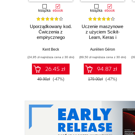
książka
ebook
książka
ebook
Uporządkowany kod.
Uczenie maszynowe
Ćwiczenia z
z użyciem Scikit-
empirycznego
Learn, Keras i
projektowania
TensorFlow. Wydanie
oprogramowania
III
Kent Beck
Aurélien Géron
(24,95 zł najniższa cena z 30 dni)
(89,50 zł najniższa cena z 30 dni)
(3
26.45 zł
94.87 zł
49.90zł
(-47%)
179.00zł
(-47%)