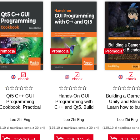
romocja
Promocja
Promocja
ebook
ebook
ebook
Qt5 C++ GUI
Hands-On GUI
Building a Game
Programming
Programming with
Unity and Blend
Cookbook. Practical
C++ and Qt5. Build
Learn how to bui
recipes for building
stunning cross-
complete 3D g
cross-platform GUI
platform applications
using the indus
Lee Zhi Eng
Lee Zhi Eng
Lee Zhi Eng
applications, widgets,
and widgets with the
leading Unity 
6,10 zł najniższa cena z 30 dni)
(125,10 zł najniższa cena z 30 dni)
(125,10 zł najniższa cena 
and animations with
most powerful GUI
development en
Qt 5 - Second Edition
framework
and Blender, t
116.10 zł
125.10 zł
125.10 