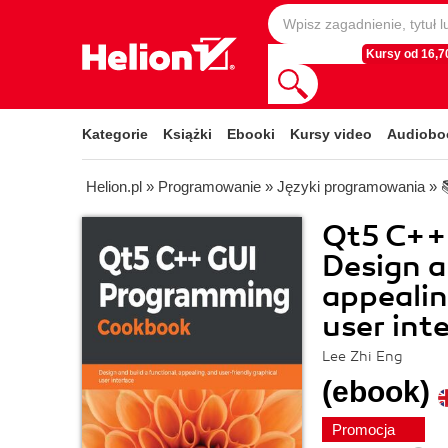
Kursy od 16,70
Kategorie
Książki
Ebooki
Kursy video
Audiobo
Helion.pl
»
Programowanie
»
Języki programowania
»
Qt5 C++
Design a
appealin
user int
Lee Zhi Eng
(ebook)
Promocja