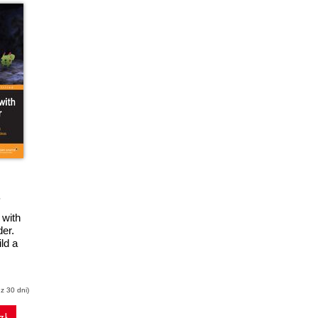
 with
er.
ld a
ame
try-
game
z 30 dni)
gine
he
zł