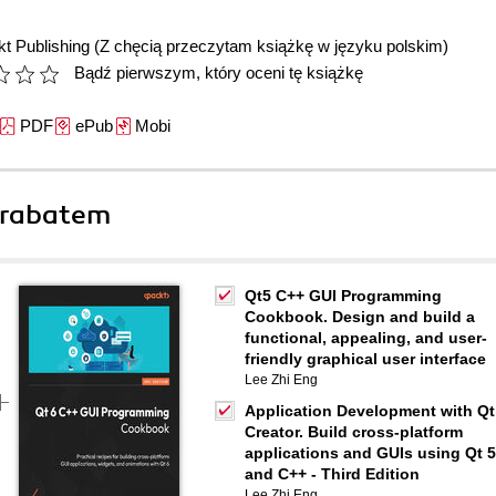
t Publishing
(Z chęcią przeczytam książkę w języku polskim)
Bądź pierwszym, który oceni tę książkę
PDF
ePub
Mobi
 rabatem
Qt5 C++ GUI Programming
Cookbook. Design and build a
functional, appealing, and user-
friendly graphical user interface
Lee Zhi Eng
Application Development with Qt
Creator. Build cross-platform
applications and GUIs using Qt 5
and C++ - Third Edition
Lee Zhi Eng