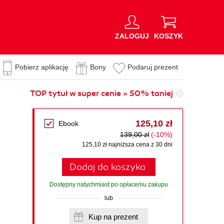
ZALOGUJ
KOSZYK
Pobierz aplikację
Bony
Podaruj prezent
TOP tytuł w super cenie » 50% taniej
125,10 zł
Ebook
139,00 zł
(-10%)
125,10 zł najniższa cena z 30 dni
Dodaj do koszyka
Dostępny natychmiast po opłaceniu zakupu
lub
Kup na prezent