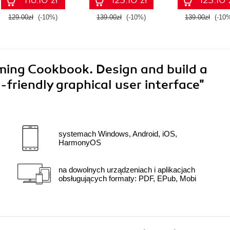
graphics softw
that gives life to
129.00zł
(-10%)
139.00zł
(-10%)
139.00zł
(-10
ideas
ing Cookbook. Design and build a
-friendly graphical user interface"
systemach Windows, Android, iOS,
HarmonyOS
na dowolnych urządzeniach i aplikacjach
obsługujących formaty: PDF, EPub, Mobi