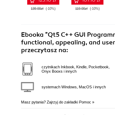
139.00zł
(-10%)
119.00zł
(-10%)
Ebooka
"Qt5 C++ GUI Programm
functional, appealing, and user
przeczytasz na:
czytnikach Inkbook, Kindle, Pocketbook,
Onyx Booxs i innych
systemach Windows, MacOS i innych
Masz pytania? Zajrzyj do zakładki
Pomoc
»