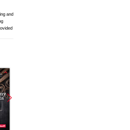
ting and
ng
rovided
Promocja
Promocja
Promoc