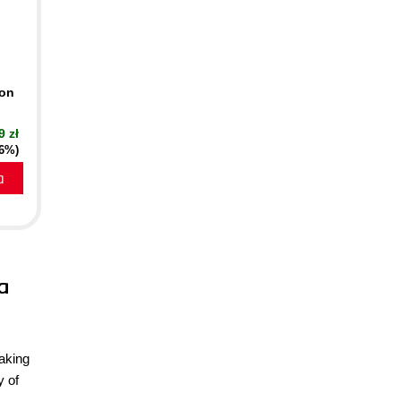
ion
9 zł
16%)
a
a
aking
y of