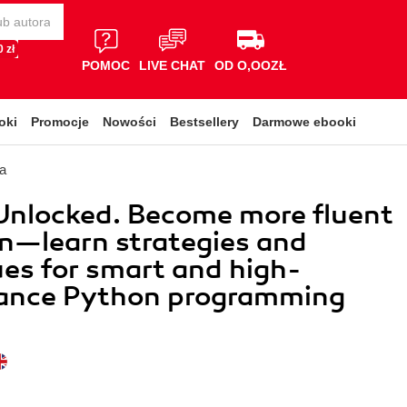
 zł
POMOC
LIVE CHAT
OD O,OOZŁ
oki
Promocje
Nowości
Bestsellery
Darmowe ebooki
a
Unlocked. Become more fluent
n—learn strategies and
es for smart and high-
ance Python programming