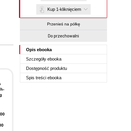
Kup 1-kliknięciem
Przenieś na półkę
Do przechowalni
Opis
ebooka
Szczegóły
ebooka
Dostępność produktu
Spis treści
ebooka
s
gh-
g
400
00