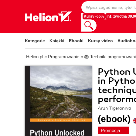
Kursy -65%
Inż. zwrotna 39,90
Kategorie
Książki
Ebooki
Kursy video
Audiobo
Helion.pl
»
Programowanie
»
📚 Techniki programowani
Python 
in Pytho
techniqu
perform
Arun Tigeraniya
(ebook)
Promocja