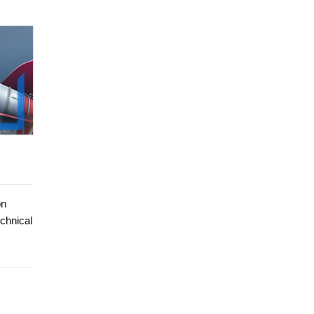
on
echnical