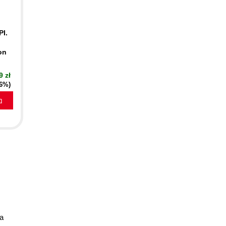
PI.
on
9 zł
16%)
a
ta