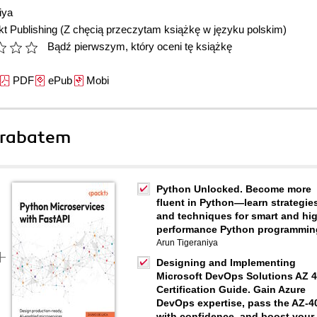
iya
t Publishing
(Z chęcią przeczytam książkę w języku polskim)
Bądź pierwszym, który oceni tę książkę
PDF
ePub
Mobi
 rabatem
Python Unlocked. Become more
fluent in Python—learn strategie
and techniques for smart and hi
performance Python programmin
Arun Tigeraniya
Designing and Implementing
Microsoft DevOps Solutions AZ 
Certification Guide. Gain Azure
DevOps expertise, pass the AZ-4
with confidence, and boost your