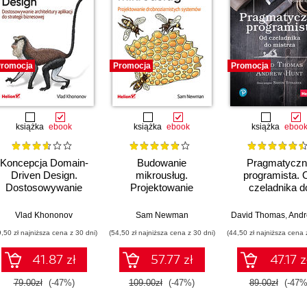
romocja
Promocja
Promocja
książka
ebook
książka
ebook
książka
eboo
Koncepcja Domain-
Budowanie
Pragmatyczn
Driven Design.
mikrousług.
programista. 
Dostosowywanie
Projektowanie
czeladnika d
architektury aplikacji
drobnoziarnistych
mistrza. Wydani
do strategii
systemów. Wydanie
Vlad Khononov
Sam Newman
David Thomas
,
Andrew
biznesowej
II
9,50 zł najniższa cena z 30 dni)
(54,50 zł najniższa cena z 30 dni)
(44,50 zł najniższa cena 
41.87 zł
57.77 zł
47.17 z
79.00zł
(-47%)
109.00zł
(-47%)
89.00zł
(-47%