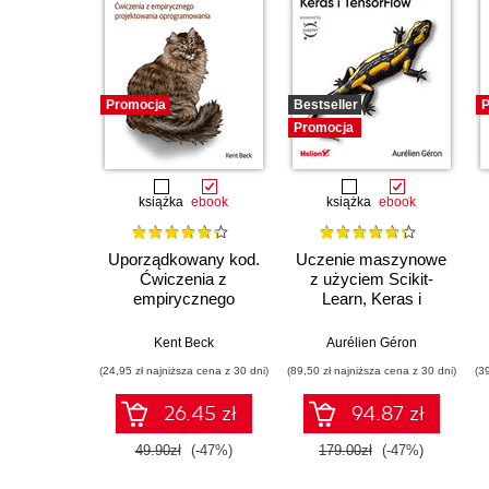
Promocja
Bestseller
P
Promocja
książka
ebook
książka
ebook
Uporządkowany kod.
Uczenie maszynowe
Ćwiczenia z
z użyciem Scikit-
empirycznego
Learn, Keras i
projektowania
TensorFlow. Wydanie
oprogramowania
III
Kent Beck
Aurélien Géron
(24,95 zł najniższa cena z 30 dni)
(89,50 zł najniższa cena z 30 dni)
(3
26.45 zł
94.87 zł
49.90zł
(-47%)
179.00zł
(-47%)