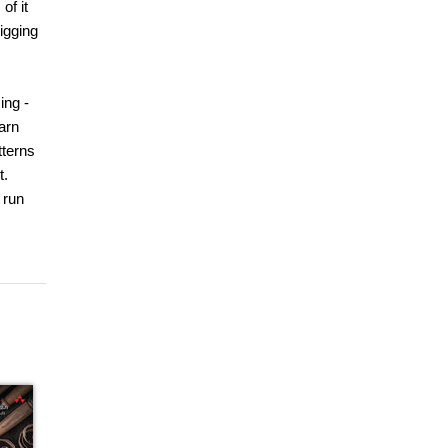
of it
igging
ing -
arn
tterns
t.
 run