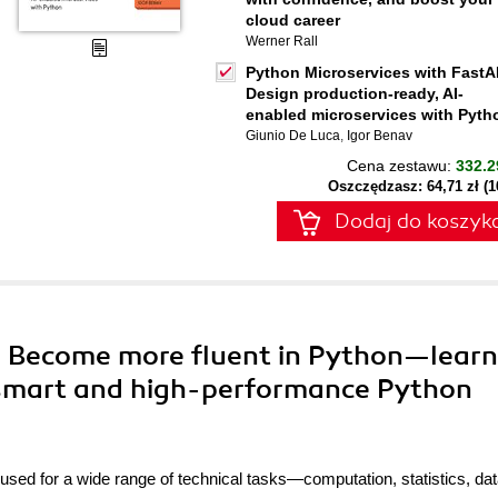
cloud career
Werner Rall
Python Microservices with FastA
Design production-ready, AI-
enabled microservices with Pyth
Giunio De Luca
,
Igor Benav
Cena zestawu:
332.2
Oszczędzasz: 64,71 zł (
Dodaj do koszyk
. Become more fluent in Python—learn
 smart and high-performance Python
used for a wide range of technical tasks—computation, statistics, da