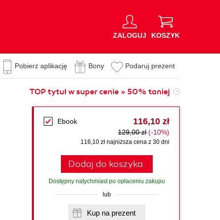
ZALOGUJ
KOSZYK
Pobierz aplikację
Bony
Podaruj prezent
TOP tytuł w super cenie » 50% taniej
116,10 zł
Ebook
129,00 zł
(-10%)
116,10 zł najniższa cena z 30 dni
Dodaj do koszyka
Dostępny natychmiast po opłaceniu zakupu
lub
Kup na prezent