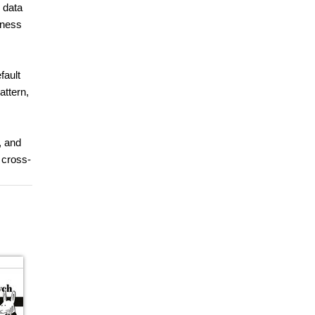
n data
iness
fault
attern,
, and
g cross-