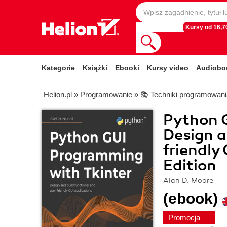
Kursy od 16,70
Kategorie
Książki
Ebooki
Kursy video
Audiobo
Helion.pl
»
Programowanie
»
📚 Techniki programowani
Python G
Design a
friendly
Edition
Alan D. Moore
(ebook)
Promocja