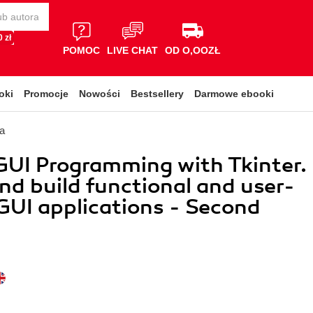
 zł
POMOC
LIVE CHAT
OD O,OOZŁ
oki
Promocje
Nowości
Bestsellery
Darmowe ebooki
a
UI Programming with Tkinter.
nd build functional and user-
 GUI applications - Second