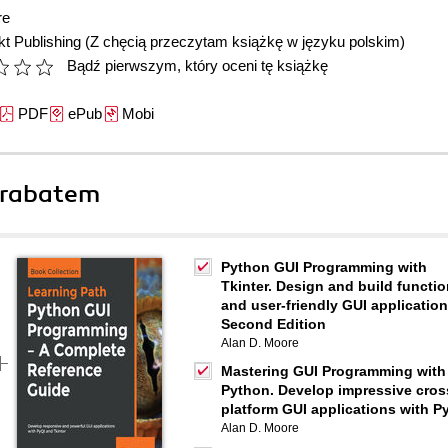
re
t Publishing
(Z chęcią przeczytam książkę w języku polskim)
Bądź pierwszym, który oceni tę książkę
PDF
ePub
Mobi
 rabatem
Python GUI Programming with
Tkinter. Design and build functio
and user-friendly GUI application
Second Edition
Alan D. Moore
Mastering GUI Programming with
Python. Develop impressive cros
platform GUI applications with P
Alan D. Moore