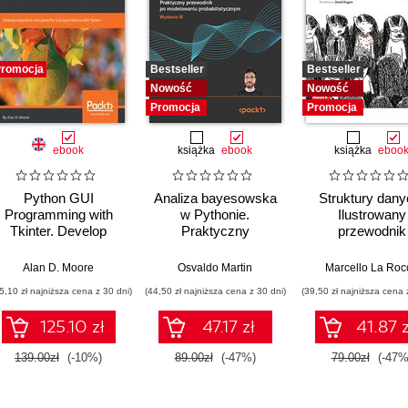
romocja
Bestseller
Bestseller
Nowość
Nowość
Promocja
Promocja
ebook
książka
ebook
książka
eboo
Python GUI
Analiza bayesowska
Struktury dany
Programming with
w Pythonie.
Ilustrowany
Tkinter. Develop
Praktyczny
przewodnik
responsive and
przewodnik po
powerful GUI
modelowaniu
Alan D. Moore
Osvaldo Martin
Marcello La Roc
applications with
probabilistycznym.
5,10 zł najniższa cena z 30 dni)
(44,50 zł najniższa cena z 30 dni)
(39,50 zł najniższa cena 
Tkinter
Wydanie III
125.10 zł
47.17 zł
41.87 z
139.00zł
(-10%)
89.00zł
(-47%)
79.00zł
(-47%