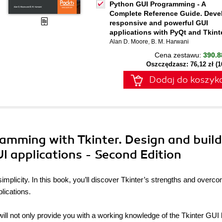
Python GUI Programming - A
Complete Reference Guide. Deve
responsive and powerful GUI
applications with PyQt and Tkint
Alan D. Moore
,
B. M. Harwani
Cena zestawu:
390.8
Oszczędzasz: 76,12 zł (
Dodaj do koszyk
amming with Tkinter. Design and build
I applications - Second Edition
simplicity. In this book, you’ll discover Tkinter’s strengths and overco
lications.
l not only provide you with a working knowledge of the Tkinter GUI l