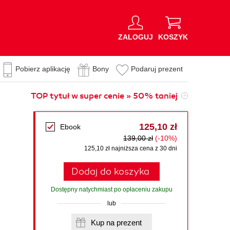
ZALOGUJ
KOSZYK
Pobierz aplikację
Bony
Podaruj prezent
TOP tytuł w super cenie » 50% taniej
125,10 zł
Ebook
139,00 zł
(-10%)
125,10 zł najniższa cena z 30 dni
Dodaj do koszyka
Dostępny natychmiast po opłaceniu zakupu
lub
Kup na prezent