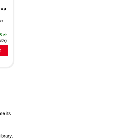
lop
er
8 zł
16%)
a
me its
ibrary,