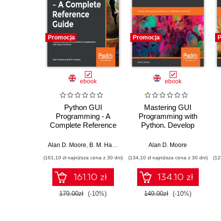
Promocja
Promocja
P
ebook
ebook
Python GUI
Mastering GUI
Programming - A
Programming with
Complete Reference
Python. Develop
Guide. Develop
impressive cross-
responsive and
platform GUI
Alan D. Moore
,
B. M. Harwani
Alan D. Moore
powerful GUI
applications with
(161,10 zł najniższa cena z 30 dni)
(134,10 zł najniższa cena z 30 dni)
(12
applications with
PyQt
PyQt and Tkinter
161.10 zł
134.10 zł
179.00zł
(-10%)
149.00zł
(-10%)