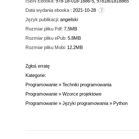
ISBN Ebooka:
978-18-018-1886-5, 9781801818865
Data wydania ebooka :
2021-10-28
Język publikacji:
angielski
Rozmiar pliku Pdf:
7.5MB
Rozmiar pliku ePub:
5.8MB
Rozmiar pliku Mobi:
12.2MB
Zgłoś erratę
Kategorie:
Programowanie
»
Techniki programowania
Programowanie
»
Wzorce projektowe
Programowanie
»
Języki programowania
»
Python