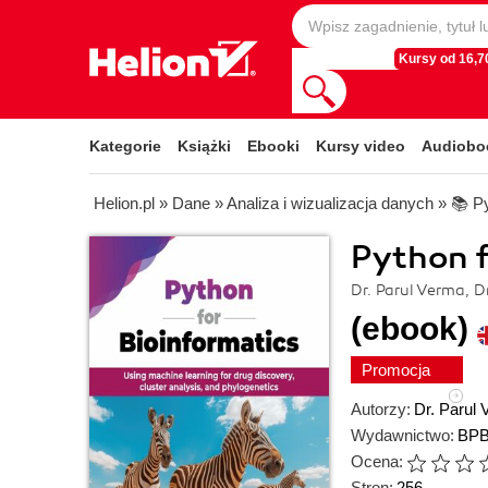
Kursy od 16,70
Kategorie
Książki
Ebooki
Kursy video
Audiobo
Helion.pl
»
Dane
»
Analiza i wizualizacja danych
»
📚 P
Python f
Dr. Parul Verma, 
(ebook)
Promocja
Autorzy:
Dr. Parul
Wydawnictwo:
BPB
Ocena:
Stron:
256