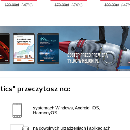
129.00zł
(-47%)
179.00zł
(-74%)
199.00zł
(-47
tics"
przeczytasz na:
systemach Windows, Android, iOS,
HarmonyOS
na dowolnych urządzeniach i aplikacjach