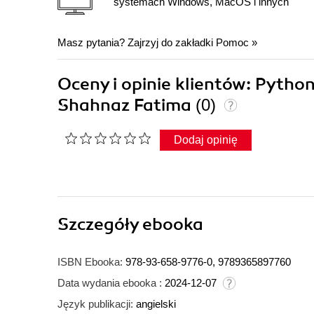
systemach Windows, MacOS i innych
Masz pytania? Zajrzyj do zakładki
Pomoc
»
Oceny i opinie klientów: Python
Shahnaz Fatima
(0)
Dodaj opinię
Szczegóły
ebooka
ISBN Ebooka:
978-93-658-9776-0, 9789365897760
Data wydania ebooka :
2024-12-07
Język publikacji:
angielski