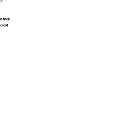
ng,
n their
gical