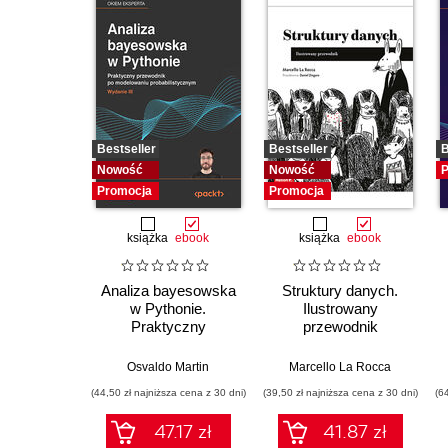
Bestseller
Bestseller
B
Nowość
Nowość
P
Promocja
Promocja
książka
ebook
książka
ebook
Analiza bayesowska
Struktury danych.
w Pythonie.
Ilustrowany
Praktyczny
przewodnik
przewodnik po
modelowaniu
Osvaldo Martin
Marcello La Rocca
probabilistycznym.
(44,50 zł najniższa cena z 30 dni)
(39,50 zł najniższa cena z 30 dni)
(6
Wydanie III
47.17 zł
41.87 zł