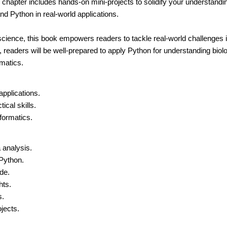
chapter includes hands-on mini-projects to solidify your understandi
and Python in real-world applications.
cience, this book empowers readers to tackle real-world challenges i
 readers will be well-prepared to apply Python for understanding biolo
rmatics.
applications.
ical skills.
nformatics.
 analysis.
 Python.
de.
hts.
s.
jects.