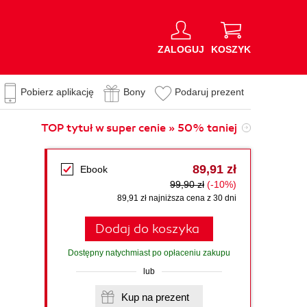
ZALOGUJ
KOSZYK
Pobierz aplikację
Bony
Podaruj prezent
TOP tytuł w super cenie » 50% taniej
89,91 zł
Ebook
99,90 zł
(-10%)
89,91 zł najniższa cena z 30 dni
Dodaj do koszyka
Dostępny natychmiast po opłaceniu zakupu
lub
Kup na prezent