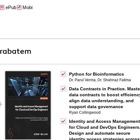
ePub
Mobi
 rabatem
Python for Bioinformatics
Dr. Parul Verma
,
Dr. Shahnaz Fatima
Data Contracts in Practice. Maste
data contracts to boost efficienc
align data understanding, and
support data governance
Ryan Collingwood
Identity and Access Management
for Cloud and DevOps Engineers
Design and automate secure
identity access strategies across