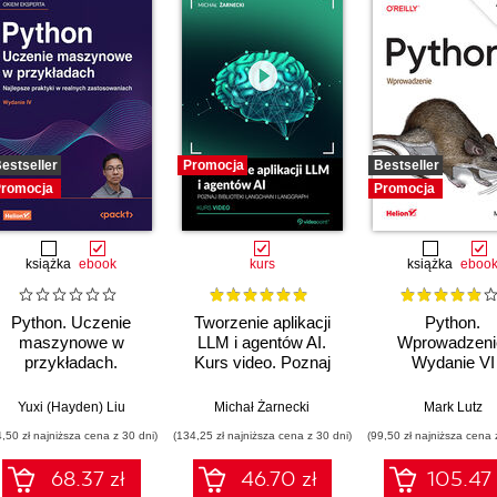
estseller
Promocja
Bestseller
romocja
Promocja
książka
ebook
kurs
książka
eboo
Python. Uczenie
Tworzenie aplikacji
Python.
maszynowe w
LLM i agentów AI.
Wprowadzeni
przykładach.
Kurs video. Poznaj
Wydanie VI
Najlepsze praktyki w
biblioteki LangChain i
realnych
LangGraph
Yuxi (Hayden) Liu
Michał Żarnecki
Mark Lutz
zastosowaniach.
4,50 zł najniższa cena z 30 dni)
(134,25 zł najniższa cena z 30 dni)
(99,50 zł najniższa cena 
Wydanie IV
68.37 zł
46.70 zł
105.47 