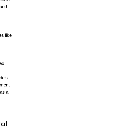
 and
s like
ted
dels.
ement
 as a
ral