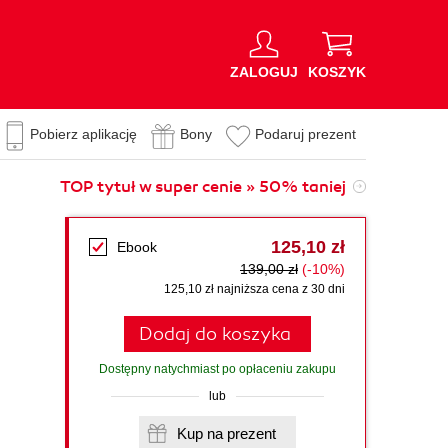
ZALOGUJ
KOSZYK
Pobierz aplikację
Bony
Podaruj prezent
TOP tytuł w super cenie » 50% taniej
125,10 zł
Ebook
139,00 zł
(-10%)
125,10 zł najniższa cena z 30 dni
Dodaj do koszyka
Dostępny natychmiast po opłaceniu zakupu
lub
Kup na prezent