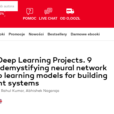
65%
POMOC
LIVE CHAT
OD O,OOZŁ
oki
Promocje
Nowości
Bestsellery
Darmowe ebooki
eep Learning Projects. 9
 demystifying neural network
 learning models for building
ent systems
Rahul Kumar, Abhishek Nagaraja