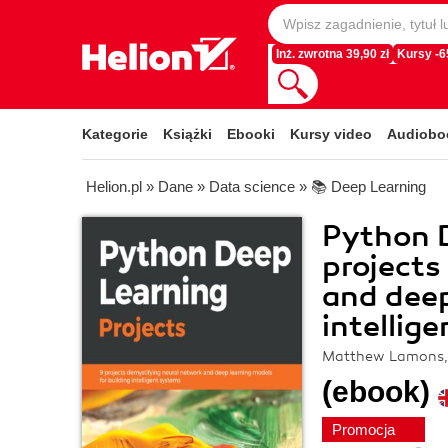
Inż. zwrotna 39,90 zł
Kursy -
Kategorie
Książki
Ebooki
Kursy video
Audiobo
Helion.pl
»
Dane
»
Data science
»
📚 Deep Learning
Python D
projects
and deep
intellig
Matthew Lamons, 
(ebook)
Promocja