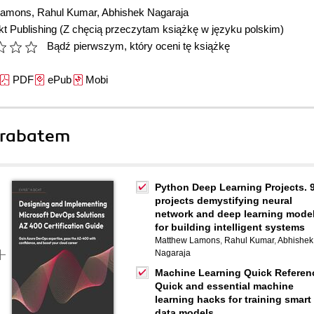
Lamons
,
Rahul Kumar
,
Abhishek Nagaraja
t Publishing
(Z chęcią przeczytam książkę w języku polskim)
Bądź pierwszym, który oceni tę książkę
PDF
ePub
Mobi
 rabatem
Python Deep Learning Projects. 
projects demystifying neural
network and deep learning mode
for building intelligent systems
Matthew Lamons
,
Rahul Kumar
,
Abhishek
Nagaraja
Machine Learning Quick Referen
Quick and essential machine
learning hacks for training smart
data models