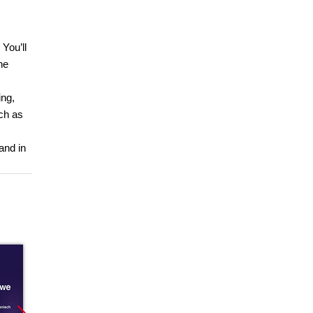
You’ll
he
ing,
uch as
and in