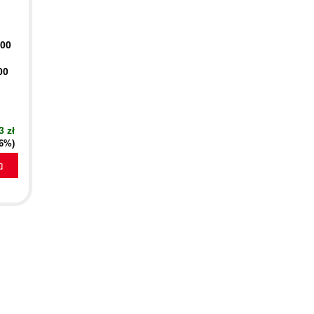
400
00
3 zł
16%)
a