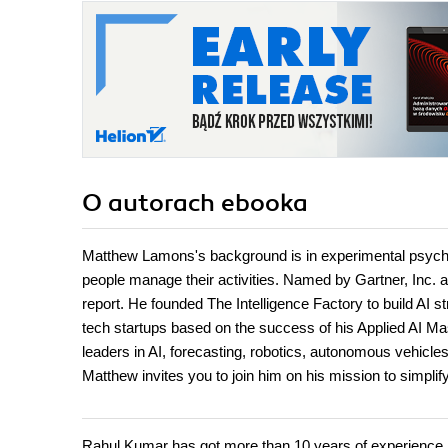
O autorach
ebooka
Matthew Lamons's background is in experimental psycho
people manage their activities. Named by Gartner, Inc. 
report. He founded The Intelligence Factory to build AI str
tech startups based on the success of his Applied AI M
leaders in AI, forecasting, robotics, autonomous vehicle
Matthew invites you to join him on his mission to simplify 
Rahul Kumar has got more than 10 years of experience in t