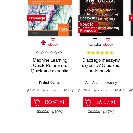
Promocja
Bestseller
P
Nowość
Promocja
ebook
książka
ebook
Machine Learning
Dlaczego maszyny
Quick Reference.
się uczą? O pięknie
Quick and essential
matematyki i
machine learning
działaniu
hacks for training
współczesnej
Rahul Kumar
Anil Ananthaswamy
smart data models
sztucznej inteligencji
(80,91 zł najniższa cena z 30 dni)
(34,50 zł najniższa cena z 30 dni)
(6
80.91 zł
36.57 zł
89.90zł
(-10%)
69.00zł
(-47%)