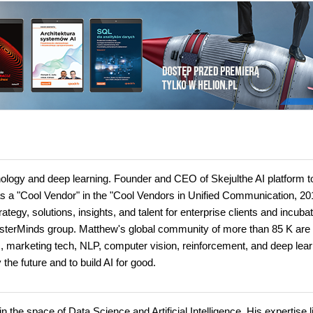
logy and deep learning. Founder and CEO of Skejulthe AI platform t
as a "Cool Vendor" in the "Cool Vendors in Unified Communication, 20
ategy, solutions, insights, and talent for enterprise clients and incuba
asterMinds group. Matthew's global community of more than 85 K are
s, marketing tech, NLP, computer vision, reinforcement, and deep lear
the future and to build AI for good.
he space of Data Science and Artificial Intelligence. His expertise li