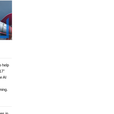
o help
17"
te AI
ning.
es in