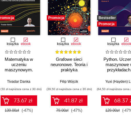
romocja
Promocja
Bestseller
Promocja
książka
ebook
książka
ebook
książka
eboo
Matematyka w
Grafowe sieci
Python. Uczen
uczeniu
neuronowe. Teoria i
maszynowe 
maszynowym.
praktyka
przykładach
Opanuj algebrę
Najlepsze prakt
liniową, rachunek
realnych
Tivadar Danka
Filip Wójcik
Yuxi (Hayden) L
różniczkowy i
zastosowania
9,50 zł najniższa cena z 30 dni)
(39,50 zł najniższa cena z 30 dni)
(64,50 zł najniższa cena 
całkowy oraz
Wydanie IV
rachunek
73.67 zł
41.87 zł
68.37 
prawdopodobieństwa
139.00zł
(-47%)
79.00zł
(-47%)
129.00zł
(-47