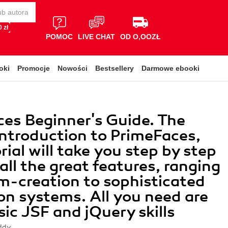
 zł
POMOC
LIVE CHAT
OD O,OOZŁ
oki
Promocje
Nowości
Bestsellery
Darmowe ebooki
es Beginner's Guide. The
introduction to PrimeFaces,
rial will take you step by step
all the great features, ranging
m-creation to sophisticated
on systems. All you need are
ic JSF and jQuery skills
ddy