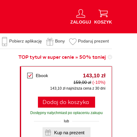
ZALOGUJ
KOSZYK
Pobierz aplikację
Bony
Podaruj prezent
TOP tytuł w super cenie » 50% taniej
143,10 zł
Ebook
159,00 zł
(-10%)
143,10 zł najniższa cena z 30 dni
Dodaj do koszyka
Dostępny natychmiast po opłaceniu zakupu
lub
Kup na prezent