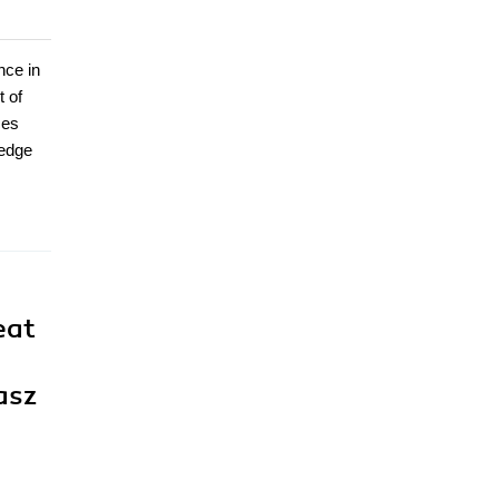
nce in
t of
ces
ledge
eat
asz