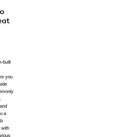
to
eat
-built
des you
uide
ommonly
,
,and
ou a
ab
 with
arious