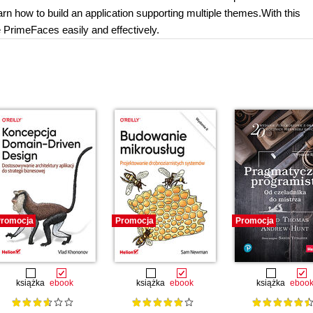
earn how to build an application supporting multiple themes.With this
 PrimeFaces easily and effectively.
romocja
Promocja
Promocja
książka
ebook
książka
ebook
książka
eboo