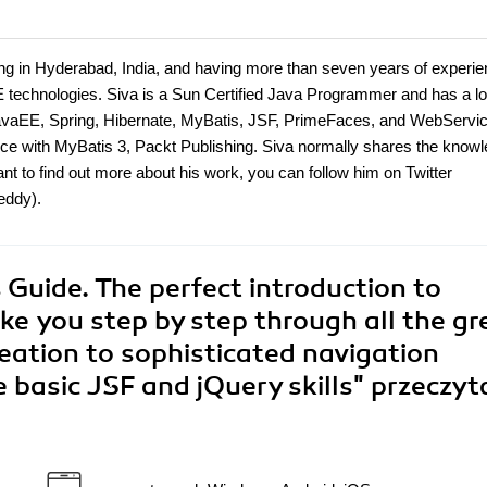
ng in Hyderabad, India, and having more than seven years of experie
 technologies. Siva is a Sun Certified Java Programmer and has a lo
JavaEE, Spring, Hibernate, MyBatis, JSF, PrimeFaces, and WebServi
ce with MyBatis 3, Packt Publishing. Siva normally shares the know
nt to find out more about his work, you can follow him on Twitter
eddy).
Guide. The perfect introduction to
ake you step by step through all the gr
eation to sophisticated navigation
 basic JSF and jQuery skills"
przeczyt