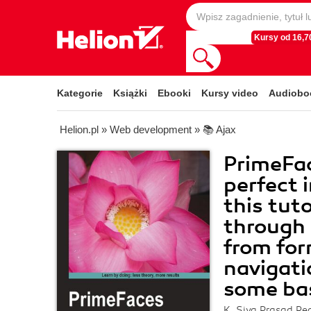
Kursy od 16,70
Kategorie
Książki
Ebooki
Kursy video
Audiobo
Helion.pl
»
Web development
»
📚 Ajax
PrimeFac
perfect 
this tuto
through 
from for
navigati
some bas
K. Siva Prasad Re