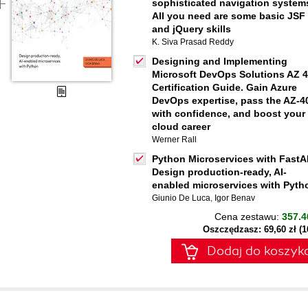
sophisticated navigation system
All you need are some basic JSF
and jQuery skills
K. Siva Prasad Reddy
Designing and Implementing
Microsoft DevOps Solutions AZ 
Certification Guide. Gain Azure
DevOps expertise, pass the AZ-4
with confidence, and boost your
cloud career
Werner Rall
Python Microservices with FastA
Design production-ready, AI-
enabled microservices with Pyth
Giunio De Luca
,
Igor Benav
Cena zestawu:
357.4
Oszczędzasz: 69,60 zł (
Dodaj do koszyk