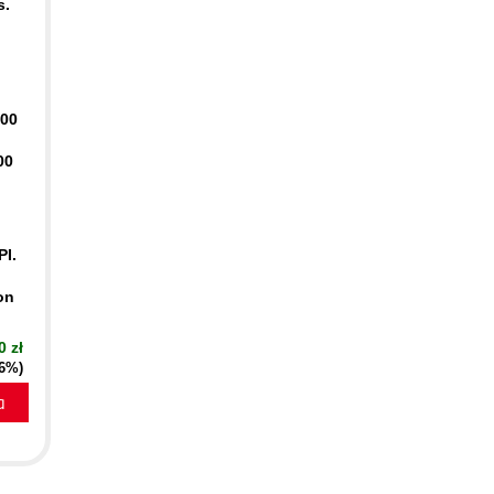
s.
400
00
PI.
on
0 zł
16%)
a