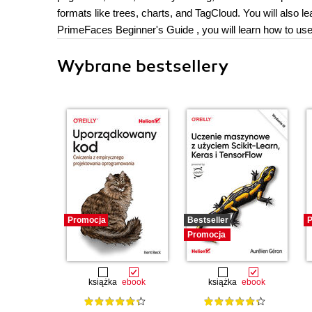
formats like trees, charts, and TagCloud. You will also l
PrimeFaces Beginner's Guide , you will learn how to use
Wybrane bestsellery
Promocja
Bestseller
P
Promocja
książka
ebook
książka
ebook