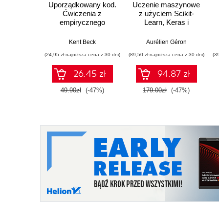
Uporządkowany kod.
Uczenie maszynowe
Ćwiczenia z
z użyciem Scikit-
empirycznego
Learn, Keras i
projektowania
TensorFlow. Wydanie
oprogramowania
III
Kent Beck
Aurélien Géron
(24,95 zł najniższa cena z 30 dni)
(89,50 zł najniższa cena z 30 dni)
(3
26.45 zł
94.87 zł
49.90zł
(-47%)
179.00zł
(-47%)