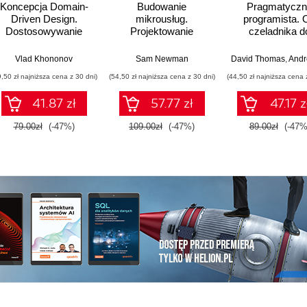
Koncepcja Domain-
Budowanie
Pragmatyczn
Driven Design.
mikrousług.
programista. 
Dostosowywanie
Projektowanie
czeladnika d
architektury aplikacji
drobnoziarnistych
mistrza. Wydani
do strategii
systemów. Wydanie
Vlad Khononov
Sam Newman
David Thomas
,
Andrew
biznesowej
II
9,50 zł najniższa cena z 30 dni)
(54,50 zł najniższa cena z 30 dni)
(44,50 zł najniższa cena 
41.87 zł
57.77 zł
47.17 z
79.00zł
(-47%)
109.00zł
(-47%)
89.00zł
(-47%