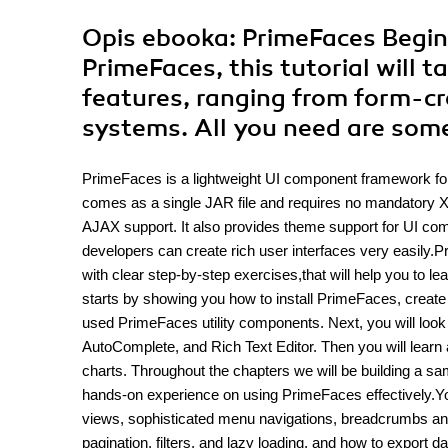
Opis
ebooka
: PrimeFaces Begin
PrimeFaces, this tutorial will t
features, ranging from form-cr
systems. All you need are some
PrimeFaces is a lightweight UI component framework for
comes as a single JAR file and requires no mandatory X
AJAX support. It also provides theme support for UI c
developers can create rich user interfaces very easily.
with clear step-by-step exercises,that will help you to
starts by showing you how to install PrimeFaces, creat
used PrimeFaces utility components. Next, you will look 
AutoComplete, and Rich Text Editor. Then you will lea
charts. Throughout the chapters we will be building a sa
hands-on experience on using PrimeFaces effectively.You
views, sophisticated menu navigations, breadcrumbs and
pagination, filters, and lazy loading, and how to export d