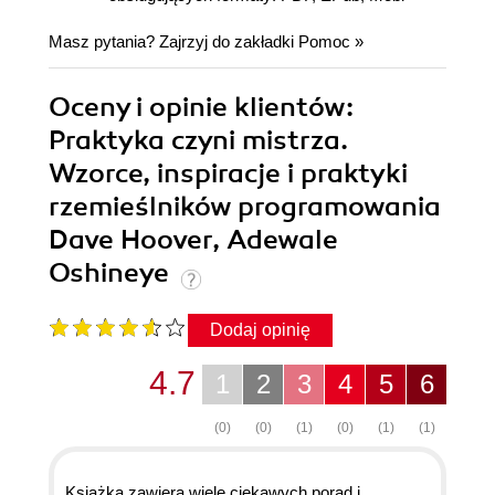
Masz pytania? Zajrzyj do zakładki
Pomoc
»
Oceny i opinie klientów:
Praktyka czyni mistrza.
Wzorce, inspiracje i praktyki
rzemieślników programowania
Dave Hoover, Adewale
Oshineye
Dodaj opinię
4.7
1
2
3
4
5
6
(0)
(0)
(1)
(0)
(1)
(1)
Książka zawiera wiele ciekawych porad i