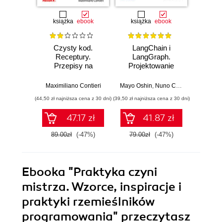
książka
ebook
książka
ebook
ksią
Czysty kod.
LangChain i
AI d
Receptury.
LangGraph.
wart
Przepisy na
Projektowanie
wyj
poprawienie
aplikacji opartych
zw
struktury i jakości
na dużych
uży
Maximiliano Contieri
Mayo Oshin
,
Nuno Campos
Rob Tho
Twojego kodu
modelach
gen
(44,50 zł najniższa cena z 30 dni)
(39,50 zł najniższa cena z 30 dni)
(39,50 zł naj
językowych w
sz
praktyce
int
47.17 zł
41.87 zł
89.00zł
(-47%)
79.00zł
(-47%)
79.0
Ebooka
"Praktyka czyni
mistrza. Wzorce, inspiracje i
praktyki rzemieślników
programowania"
przeczytasz