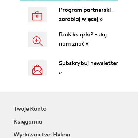
Rozwiązanie
Działanie
Program partnerski -
Zobacz również
zarabiaj więcej »
Narysuj Własną Mapę
Kontekst
Brak książki? - daj
Problem
nam znać »
Rozwiązanie
Działanie
Zobacz również
Subskrybuj newsletter
Wykorzystaj Swój Tytuł
»
Kontekst
Problem
Rozwiązanie
Działanie
Zobacz również
Twoje Konto
Pozostań W Okopach
Kontekst
Księgarnia
Problem
Wydawnictwo Helion
Rozwiązanie