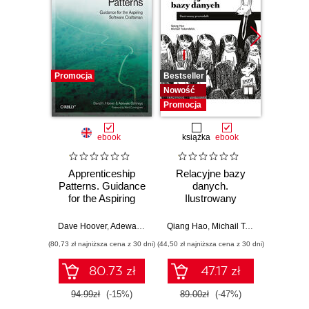
Promocja
Bestseller
Promocj
Nowość
Promocja
ebook
książka
ebook
ksią
Apprenticeship
Relacyjne bazy
Refa
Patterns. Guidance
danych.
do
for the Aspiring
Ilustrowany
Przew
Software
przewodnik
po prz
Craftsman
arc
Dave Hoover
,
Adewale Oshineye
Qiang Hao
,
Michail Tsikerdekis
Alessand
monol
(80,73 zł najniższa cena z 30 dni)
(44,50 zł najniższa cena z 30 dni)
(44,50 zł naj
s
mod
80.73 zł
47.17 zł
mik
94.99zł
(-15%)
89.00zł
(-47%)
89.0