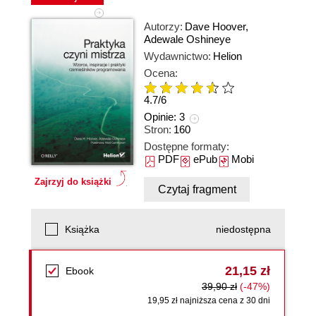
Autorzy:
Dave Hoover
,
Adewale Oshineye
Wydawnictwo:
Helion
Ocena:
4.7
/
6
Opinie:
3
Stron:
160
Dostępne formaty:
PDF
ePub
Mobi
Zajrzyj do książki
Czytaj fragment
Książka
niedostępna
21,15 zł
Ebook
39,90 zł
(-47%)
19,95 zł najniższa cena z 30 dni