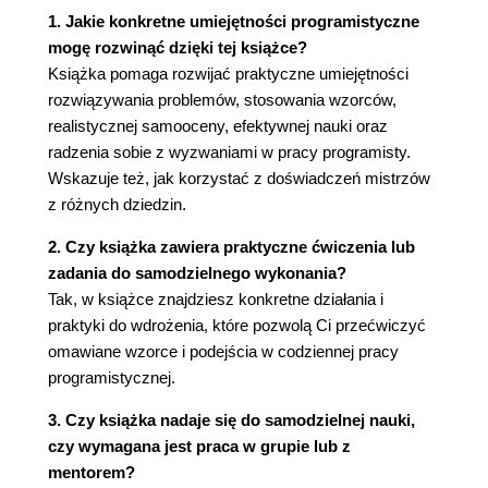
Rozwiązanie
1. Jakie konkretne umiejętności programistyczne
Działanie
mogę rozwinąć dzięki tej książce?
Zobacz również
Książka pomaga rozwijać praktyczne umiejętności
Konkretne Umiejętności
rozwiązywania problemów, stosowania wzorców,
Kontekst
realistycznej samooceny, efektywnej nauki oraz
Problem
radzenia sobie z wyzwaniami w pracy programisty.
Rozwiązanie
Wskazuje też, jak korzystać z doświadczeń mistrzów
Działanie
z różnych dziedzin.
Zobacz również
Przyznaj Się Do Niewiedzy
2. Czy książka zawiera praktyczne ćwiczenia lub
Kontekst
zadania do samodzielnego wykonania?
Problem
Tak, w książce znajdziesz konkretne działania i
Rozwiązanie
praktyki do wdrożenia, które pozwolą Ci przećwiczyć
Działanie
omawiane wzorce i podejścia w codziennej pracy
Zobacz również
programistycznej.
Zmierz Się Ze Swoją Niewiedzą
3. Czy książka nadaje się do samodzielnej nauki,
Kontekst
czy wymagana jest praca w grupie lub z
Problem
mentorem?
Rozwiązanie