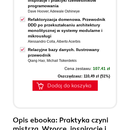
inspiracje i praktyki rzemieślników
programowania
Dave Hoover
,
Adewale Oshineye
Refaktoryzacja domenowa. Przewodnik
DDD po przekształcaniu architektury
monolitycznej w systemy modularne i
mikrousługi
Alessandro Colla
,
Alberto Acerbis
Relacyjne bazy danych. Ilustrowany
przewodnik
Qiang Hao
,
Michail Tsikerdekis
Cena zestawu:
107.41 zł
Oszczędzasz: 110,49 zł (51%)
Dodaj do koszyka
Opis
ebooka
: Praktyka czyni
mistrza. Wzorce, inspiracje i