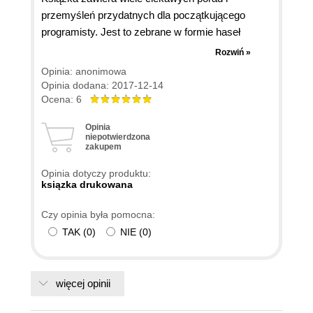
przemyśleń przydatnych dla początkującego
programisty. Jest to zebrane w formie haseł
(wzorców), które można czytać w dowolnej
Rozwiń »
kolejności. Jedyny minus daję za wstęp, który jest
Opinia: anonimowa
zbyt długi i zawiera masę powtórzeń. Moja rada -
Opinia dodana: 2017-12-14
jeśli chcesz czytać od deski do deski to pomiń
Ocena: 6
wstęp, gdy tylko zaczniesz się nudzić.
Opinia
niepotwierdzona
zakupem
Opinia dotyczy produktu:
ksiązka drukowana
Czy opinia była pomocna:
TAK
(
0
)
NIE
(
0
)
więcej opinii