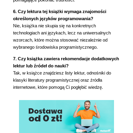
Rozwiązanie
6. Czy lektura tej książki wymaga znajomości
Działanie
określonych języków programowania?
Zobacz również
Nie, książka nie skupia się na konkretnych
Rzemiosło Ponad Sztuką
technologiach ani językach, lecz na uniwersalnych
Kontekst
wzorcach, które można stosować niezależnie od
Problem
wybranego środowiska programistycznego.
Rozwiązanie
Działanie
7. Czy książka zawiera rekomendacje dodatkowych
Zobacz również
lektur lub źródeł do nauki?
Trwałe Motywacje
Tak, w książce znajdziesz listy lektur, odnośniki do
Kontekst
klasyki literatury programistycznej oraz źródła
Problem
internetowe, które pomogą Ci pogłębić wiedzę.
Rozwiązanie
Działanie
Zobacz również
Pielęgnuj Swoją Pasję
Kontekst
Problem