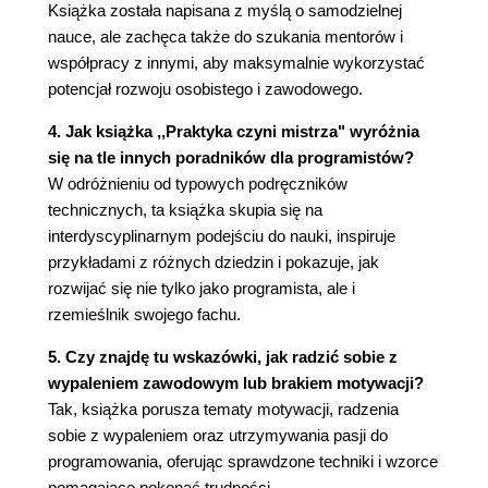
Książka została napisana z myślą o samodzielnej
Działanie
nauce, ale zachęca także do szukania mentorów i
Zobacz również
współpracy z innymi, aby maksymalnie wykorzystać
Głęboka Woda
potencjał rozwoju osobistego i zawodowego.
Kontekst
Problem
4. Jak książka ,,Praktyka czyni mistrza" wyróżnia
Rozwiązanie
się na tle innych poradników dla programistów?
Działanie
W odróżnieniu od typowych podręczników
Zobacz również
technicznych, ta książka skupia się na
Wycofaj Się Do Kompetencji
interdyscyplinarnym podejściu do nauki, inspiruje
Kontekst
przykładami z różnych dziedzin i pokazuje, jak
Problem
rozwijać się nie tylko jako programista, ale i
Rozwiązanie
rzemieślnik swojego fachu.
Działanie
Zobacz również
5. Czy znajdę tu wskazówki, jak radzić sobie z
Podsumowanie
wypaleniem zawodowym lub brakiem motywacji?
Rozdział 3. Idąc długą drogą
Tak, książka porusza tematy motywacji, radzenia
Długa Droga
sobie z wypaleniem oraz utrzymywania pasji do
Kontekst
programowania, oferując sprawdzone techniki i wzorce
Problem
pomagające pokonać trudności.