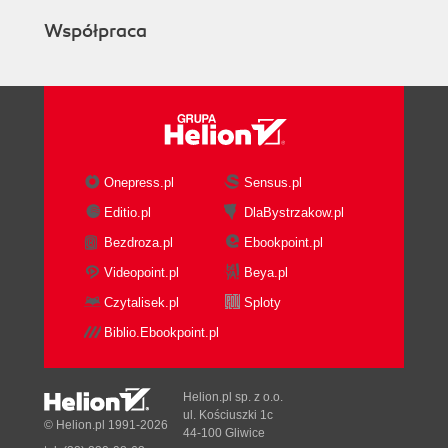
Działanie
Współpraca
Zobacz również
Inna Droga
Kontekst
Problem
Rozwiązanie
Działanie
Zobacz również
Onepress.pl
Sensus.pl
Podsumowanie
Editio.pl
DlaBystrzakow.pl
Rozdział 4. Właściwa samoocena
Bezdroza.pl
Ebookpoint.pl
Bądź Najgorszy
Videopoint.pl
Beya.pl
Kontekst
Problem
Czytalisek.pl
Sploty
Rozwiązanie
Biblio.Ebookpoint.pl
Działanie
Zobacz również
Znajdź Mentorów
Helion.pl sp. z o.o.
ul. Kościuszki 1c
Kontekst
© Helion.pl 1991-2026
44-100 Gliwice
Problem