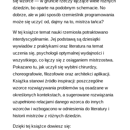
się wzorce — w gruncie rzeczy łączące wiele różnych
dziedzin, bo oparte na podobnym schemacie. No
dobrze, ale w jaki sposób rzemieślnik programowania
może się uczyć od, dajmy na to, mistrza tańca?
W tej książce temat nauki rzemiosła potraktowano
interdyscyplinarnie. Jej podstawą są dziesiątki
wywiadów z praktykami oraz literatura na temat
uczenia się, psychologii optymalnej wydajności i
wszystkiego, co łączy się z osiąganiem mistrzostwa.
Pokazano tu, jak uczyli się wybitni chirurdzy,
choreografowie, filozofowie oraz architekci aplikacji.
Książka stanowi źródło inspiracji: poszczególne
wzorce rozwiązywania problemów są osadzane w
określonych kontekstach, a sugerowane rozwiązania
uzupełniono relacjami danego wzorca do innych
wzorców i wzbogacono w odniesienia do literatury i
historii mistrzów z różnych dziedzin.
Dzięki tej książce dowiesz się: