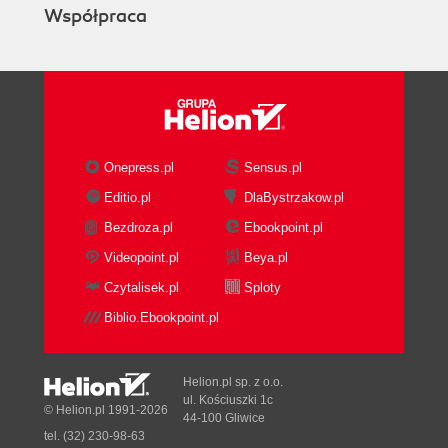
Współpraca
Word tokenization
Frequent Steps
Stemming and lemmatization
Other Pre-Processing Steps
Text normalization
Language detection
Code mixing and transliteration
Onepress.pl
Sensus.pl
Advanced Processing
Editio.pl
DlaBystrzakow.pl
Feature Engineering
Bezdroza.pl
Ebookpoint.pl
Classical NLP/ML Pipeline
DL Pipeline
Videopoint.pl
Beya.pl
Modeling
Czytalisek.pl
Sploty
Start with Simple Heuristics
Biblio.Ebookpoint.pl
Building Your Model
Building THE Model
Evaluation
Helion.pl sp. z o.o.
Intrinsic Evaluation
ul. Kościuszki 1c
© Helion.pl 1991-2026
44-100 Gliwice
Extrinsic Evaluation
tel. (32) 230-98-63
Post-Modeling Phases