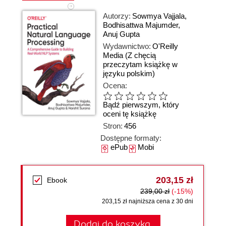
Autorzy:
Sowmya Vajjala
,
Bodhisattwa Majumder
,
Anuj Gupta
Wydawnictwo:
O'Reilly
Media
(Z chęcią
przeczytam książkę w
języku polskim)
Ocena:
Bądź pierwszym, który
oceni tę książkę
Stron:
456
Dostępne formaty:
ePub
Mobi
203,15 zł
Ebook
239,00 zł
(-15%)
203,15 zł najniższa cena z 30 dni
Dodaj do koszyka