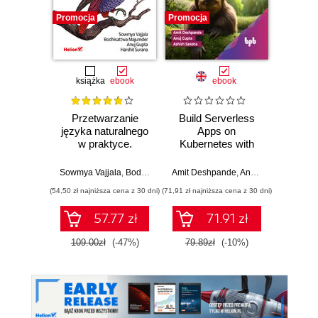
Promocja
Promocja
Bestselle
Nowość
Promocj
książka
ebook
ebook
ksią
Przetwarzanie
Build Serverless
A
języka naturalnego
Apps on
baye
w praktyce.
Kubernetes with
Py
Przewodnik po
Knative
Pra
budowie
prze
Sowmya Vajjala
,
Bodhisattwa Majumder
Amit Deshpande
,
Anuj Gupta
,
Anuj Gupta
,
Harshit Sura
,
Ashish 
Osva
rzeczywistych
mod
(54,50 zł najniższa cena z 30 dni)
(71,91 zł najniższa cena z 30 dni)
(44,50 zł naj
systemów NLP
probab
Wyd
57.77 zł
71.91 zł
109.00zł
(-47%)
79.89zł
(-10%)
89.0