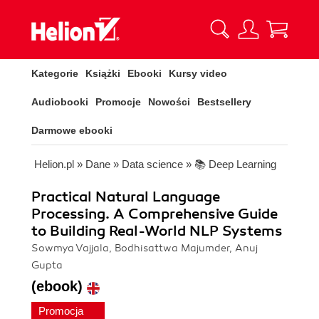
Kategorie
Książki
Ebooki
Kursy video
Audiobooki
Promocje
Nowości
Bestsellery
Darmowe ebooki
Helion.pl
»
Dane
»
Data science
»
📚 Deep Learning
Practical Natural Language
Processing. A Comprehensive Guide
to Building Real-World NLP Systems
Sowmya Vajjala, Bodhisattwa Majumder, Anuj
Gupta
(ebook)
Promocja