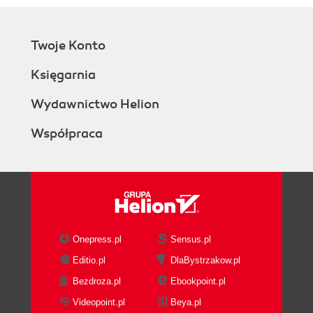
Twoje Konto
Księgarnia
Wydawnictwo Helion
Współpraca
Onepress.pl
Sensus.pl
Editio.pl
DlaBystrzakow.pl
Bezdroza.pl
Ebookpoint.pl
Videopoint.pl
Beya.pl