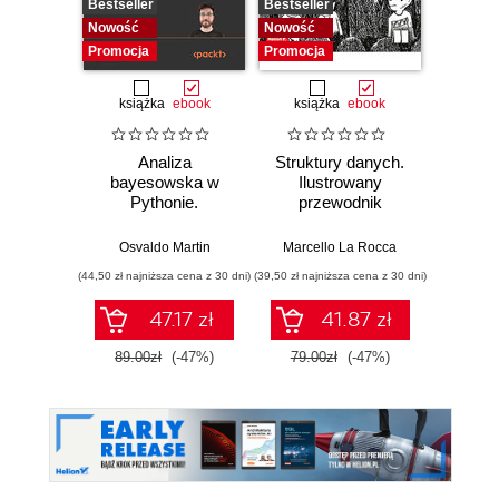
Bestseller
Bestseller
Bestselle
Nowość
Nowość
Promocj
Promocja
Promocja
książka
ebook
książka
ebook
ksią
Analiza
Struktury danych.
Pytho
bayesowska w
Ilustrowany
mas
Pythonie.
przewodnik
prz
Praktyczny
Najlep
przewodnik po
w 
Osvaldo Martin
Marcello La Rocca
Yuxi 
modelowaniu
zasto
(44,50 zł najniższa cena z 30 dni)
(39,50 zł najniższa cena z 30 dni)
(64,50 zł naj
probabilistycznym.
Wyd
Wydanie III
47.17 zł
41.87 zł
89.00zł
(-47%)
79.00zł
(-47%)
129.0