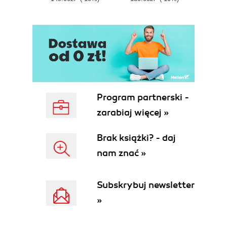
E
Program partnerski -
zarabiaj więcej »
Brak książki? - daj
nam znać »
Subskrybuj newsletter
»