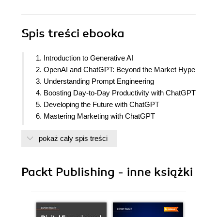
Spis treści
ebooka
1. Introduction to Generative AI
2. OpenAI and ChatGPT: Beyond the Market Hype
3. Understanding Prompt Engineering
4. Boosting Day-to-Day Productivity with ChatGPT
5. Developing the Future with ChatGPT
6. Mastering Marketing with ChatGPT
7. Research Reinvented with ChatGPT
pokaż cały spis treści
8. Unleashing Creativity Visually with ChatGPT
9. Exploring GPTs
10. Leveraging OpenAI Models for Enterprise-
Packt Publishing - inne książki
Scale Applications
11. Epilogue and Final Thoughts