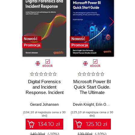
Nowość
Nowość
Nowość
Promocja
Promocja
Promocj
ebook
ebook
Digital Forensics
Microsoft Power BI
Pract
and Incident
Quick Start Guide.
Intel
Response. Incident
The Ultimate
Data-D
Response tools
Beginner's Guide
Hunti
and techniques for
to Power BI, Data
your c
Gerard Johansen
Devin Knight
,
Erin Ostrowsky
,
Mitchel
effective cyber
Storytelling, AI
effor
(134,10 zł najniższa cena z 30
(125,10 zł najniższa cena z 30
(116,10 zł 
threat response -
Tools, and
dete
dni)
dni)
Fourth Edition
Microsoft Fabric -
def
134.10 zł
125.10 zł
Fourth Edition
ATT&C
tool
149.00zł
(-10%)
139.00zł
(-10%)
129.0