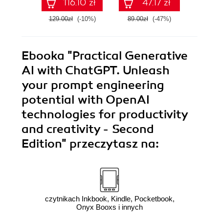
116.10 zł
47.17 zł
językowych
Op
zwi
129.00zł
(-10%)
89.00zł
(-47%)
87.0
produ
krea
Wy
Ebooka
"Practical Generative
AI with ChatGPT. Unleash
your prompt engineering
potential with OpenAI
technologies for productivity
and creativity - Second
Edition"
przeczytasz na:
czytnikach Inkbook, Kindle, Pocketbook,
Onyx Booxs i innych