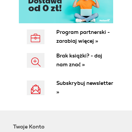
techniczna (123)
Przeszukiwanie systemu Pomoc i obsługa
techniczna (125)
Uzyskiwanie pomocy z internetu (126)
Wykonywanie zrzutów ekranu (127)
Program partnerski -
Zezwalanie innym osobom na zdalne łączenie się
zarabiaj więcej »
z komputerem (128)
Rozdział 4. Personalizacja środowiska pracy (135)
Brak książki? - daj
Używanie Panelu sterowania (136)
nam znać »
Ustawianie kolorów okien oraz schematu kolorów
(139)
Subskrybuj newsletter
Ustawianie tła pulpitu (141)
Konfigurowanie wygaszacza ekranu (143)
»
Wybór kompozycji pulpitu (145)
Konfigurowanie monitora (147)
Konfigurowanie myszy (153)
Konfigurowanie klawiatury (156)
Konfigurowanie dźwięków i urządzeń
Twoje Konto
dźwiękowych (158)