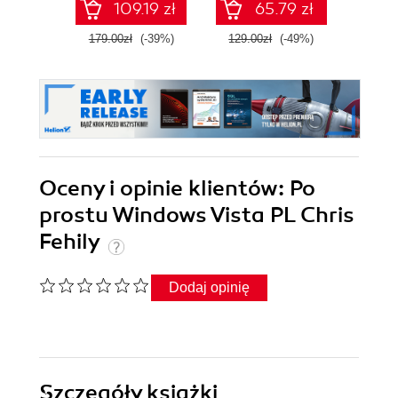
109.19 zł
65.79 zł
dużo więcej.
Wydanie VII
179.00zł
(-39%)
129.00zł
(-49%)
47.0
Oceny i opinie klientów: Po
prostu Windows Vista PL Chris
Fehily
Dodaj opinię
Szczegóły
książki