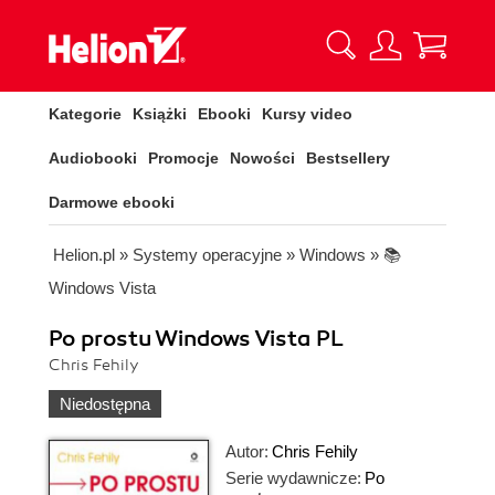
Kategorie
Książki
Ebooki
Kursy video
Audiobooki
Promocje
Nowości
Bestsellery
Darmowe ebooki
Helion.pl
»
Systemy operacyjne
»
Windows
»
📚
Windows Vista
Po prostu Windows Vista PL
Chris Fehily
Niedostępna
Autor:
Chris Fehily
Serie wydawnicze:
Po