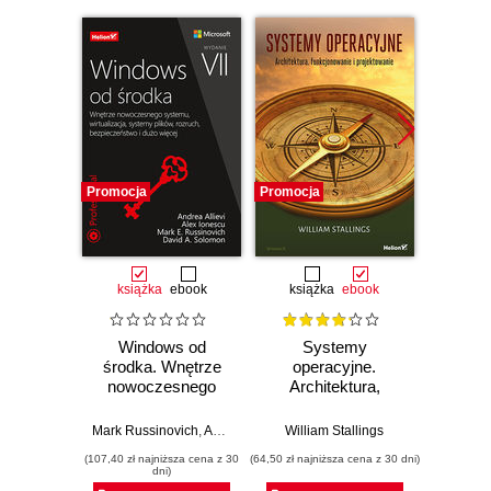
Promocja
Promocja
Promocj
książka
ebook
książka
ebook
ksią
Windows od
Systemy
Klas
środka. Wnętrze
operacyjne.
awa
nowoczesnego
Architektura,
śro
systemu,
funkcjonowanie i
Wi
wirtualizacja,
projektowanie.
Ins
Mark Russinovich
,
Andrea Allievi
William Stallings
,
Alex Ionescu
,
David Solomon
Andr
systemy plików,
Wydanie IX
konf
(107,40 zł najniższa cena z 30
(64,50 zł najniższa cena z 30 dni)
(23,50 zł naj
rozruch,
zar
dni)
bezpieczeństwo i