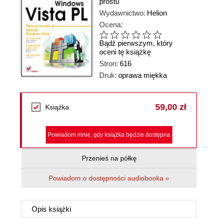
prostu
Wydawnictwo:
Helion
Ocena:
Bądź pierwszym, który
oceni tę książkę
Stron:
616
Druk:
oprawa miękka
59,00 zł
Książka
Powiadom mnie, gdy książka będzie dostępna
Przenieś na półkę
Powiadom o dostępności audiobooka »
Opis
książki