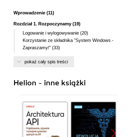
Wprowadzenie (11)
Rozdział 1. Rozpoczynamy (19)
Logowanie i wylogowywanie (20)
Korzystanie ze składnika "System Windows -
Zapraszamy!" (33)
Eksploracja interfejsu systemu Windows (35)
pokaż cały spis treści
Mysz (38)
Klawiatura (40)
Menu (43)
Helion - inne książki
Paski narzędzi (50)
Ikony (51)
Okna (54)
Okna dialogowe (62)
Właściwości (64)
Przenoszenie danych (66)
Rozdział 2. Pulpit (73)