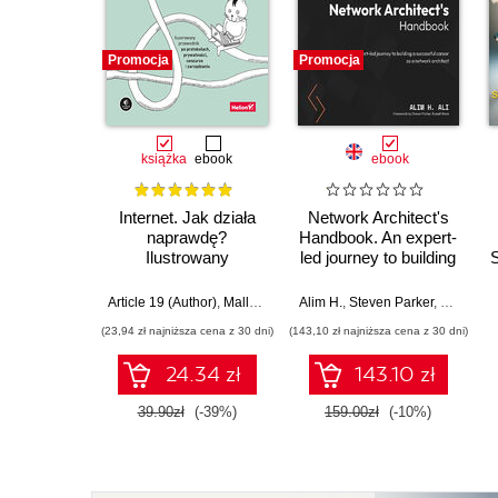
Promocja
Promocja
książka
ebook
ebook
Internet. Jak działa
Network Architect's
naprawdę?
Handbook. An expert-
Ilustrowany
led journey to building
S
przewodnik po
a successful career
protokołach,
as a network
Article 19 (Author)
,
Mallory Knodel (Contributor)
Alim H.
,
Steven Parker
,
Ulrike Uhlig i in.
,
Russell 
prywatności,
architect
(23,94 zł najniższa cena z 30 dni)
(143,10 zł najniższa cena z 30 dni)
cenzurze i
zarządzaniu
24.34 zł
143.10 zł
39.90zł
(-39%)
159.00zł
(-10%)