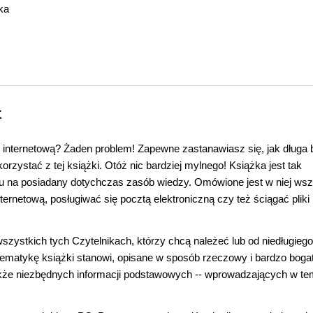
ka
t
ę internetową? Żaden problem! Zapewne zastanawiasz się, jak długa 
orzystać z tej książki. Otóż nic bardziej mylnego! Książka jest tak
du na posiadany dotychczas zasób wiedzy. Omówione jest w niej wsz
ernetową, posługiwać się pocztą elektroniczną czy też ściągać pliki
wszystkich tych Czytelnikach, którzy chcą należeć lub od niedługieg
tematykę książki stanowi, opisane w sposób rzeczowy i bardzo boga
także niezbędnych informacji podstawowych -- wprowadzających w t