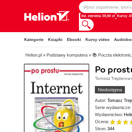
Inż. zwrotna 39,90 zł
Kursy -
Kategorie
Książki
Ebooki
Kursy video
Audiobo
Helion.pl
»
Podstawy komputera
»
📚 Poczta elektroni
Po prost
Tomasz Trejderow
Niedostępna
Autor:
Tomasz Trej
Serie wydawnicze:
Wydawnictwo:
Heli
Ocena:
Stron:
344