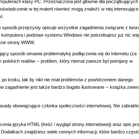
omputerach klasy PC. Przeznaczona jest głównie dla początkujących
wiadczenie w tej materii również mogą znaleźć w niej interesujące
i:
 w sposób przejrzysty opisuje wszystkie zagadnienia związane z two
 komputera i podstaw systemu Windows nie potrzebujesz już nic wię
łasne strony WWW.
jący sposób omawia problematykę podłączenia się do Internetu (za
polskich realiów -- problem, który niemal zawsze był pomijany w
 po kroku, tak by nikt nie miał problemów z powtórzeniem danego
zagadnienie jest także bardzo bogato ilustrowane -- książka zwier
sady obowiązujące członka społeczności internetowej. Nie zabrakło
nia języka HTML (treść i wygląd strony internetowej) oraz opis pro
 Dodatkach znajdziesz wiele cennych informacji, które bardzo częst