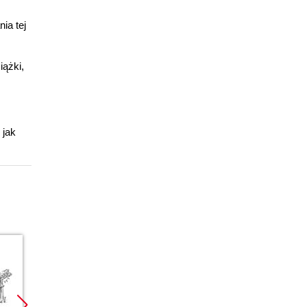
ia tej
iążki,
 jak