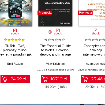
Promocja
Promocja
ebook
ebook
ebook
TikTok - Twój
The Essential Guide
Zabezpieczen
pierwszy milion.
to Web3. Develop,
aplikacji
ekretny poradnik jak
deploy, and manage
internetowych
zdobyć miliony
distributed
.NET
followersów i zarobić
applications on the
Ware
Emil Rozum
Vijay Krishnan
Adam Jachock
miliony zł
Ethereum network
(107,10 zł najniższa cena z 30 dni)
(25,46 zł najniższa cena 
24.99 zł
107.10 zł
25.46 
119.00zł
(-10%)
29.95zł
(-15%