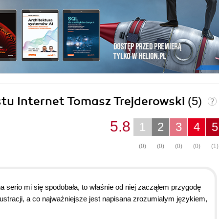
ostu Internet Tomasz Trejderowski
(5)
5.8
1
2
3
4
5
(0)
(0)
(0)
(0)
(1)
 serio mi się spodobała, to właśnie od niej zacząłem przygodę
lustracji, a co najważniejsze jest napisana zrozumiałym językiem,