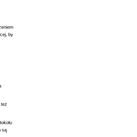
rzeniem
cej, by
a
 też
tokołu
o są