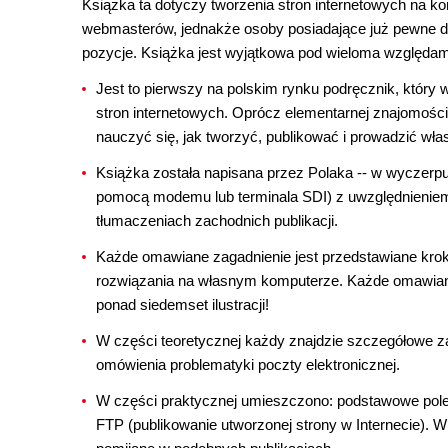
Książka ta dotyczy tworzenia stron internetowych na k
webmasterów, jednakże osoby posiadające już pewne doś
pozycje. Książka jest wyjątkowa pod wieloma względam
Jest to pierwszy na polskim rynku podręcznik, który
stron internetowych. Oprócz elementarnej znajomości
nauczyć się, jak tworzyć, publikować i prowadzić w
Książka została napisana przez Polaka -- w wyczerpu
pomocą modemu lub terminala SDI) z uwzględnieniem 
tłumaczeniach zachodnich publikacji.
Każde omawiane zagadnienie jest przedstawiane krok
rozwiązania na własnym komputerze. Każde omawiane 
ponad siedemset ilustracji!
W części teoretycznej każdy znajdzie szczegółowe za
omówienia problematyki poczty elektronicznej.
W części praktycznej umieszczono: podstawowe polece
FTP (publikowanie utworzonej strony w Internecie). W