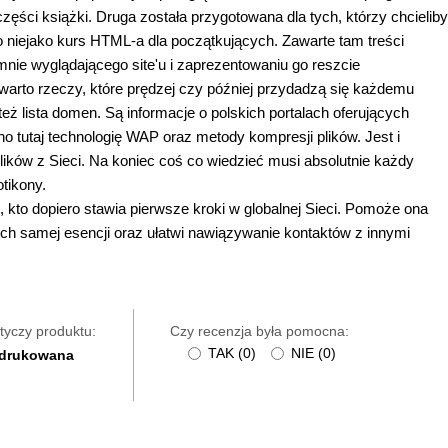
ęści książki. Druga została przygotowana dla tych, którzy chcieliby
o niejako kurs HTML-a dla początkujących. Zawarte tam treści
mnie wyglądającego site'u i zaprezentowaniu go reszcie
rto rzeczy, które prędzej czy później przydadzą się każdemu
 też lista domen. Są informacje o polskich portalach oferujących
tutaj technologię WAP oraz metody kompresji plików. Jest i
ków z Sieci. Na koniec coś co wiedzieć musi absolutnie każdy
tikony.
 kto dopiero stawia pierwsze kroki w globalnej Sieci. Pomoże ona
 ich samej esencji oraz ułatwi nawiązywanie kontaktów z innymi
tyczy produktu:
Czy recenzja była pomocna:
TAK
(
0
)
NIE
(
0
)
 drukowana