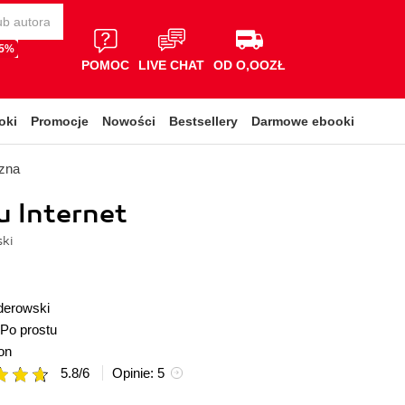
65%
POMOC
LIVE CHAT
OD O,OOZŁ
oki
Promocje
Nowości
Bestsellery
Darmowe ebooki
czna
u Internet
ski
derowski
Po prostu
on
5.8
/
6
Opinie:
5