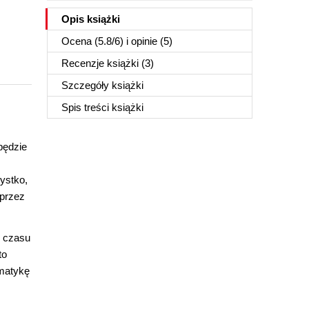
Opis
książki
Ocena (
5.8
/
6
) i opinie (5)
Recenzje
książki
(3)
Szczegóły
książki
Spis treści
książki
będzie
ystko,
 przez
o czasu
to
ematykę