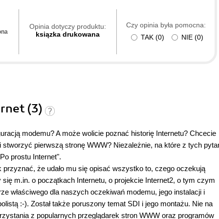
Czy opinia była pomocna:
Opinia dotyczy produktu:
ona
ksiązka drukowana
TAK
(
0
)
NIE
(
0
)
ernet (3)
figuracją modemu? A może wolicie poznać historię Internetu? Chcecie
 i stworzyć pierwszą stronę WWW? Niezależnie, na które z tych pyta
Po prostu Internet".
k przyznać, że udało mu się opisać wszystko to, czego oczekują
 się m.in. o początkach Internetu, o projekcie Internet2, o tym czym
ze właściwego dla naszych oczekiwań modemu, jego instalacji i
istą :-). Został także poruszony temat SDI i jego montażu. Nie na
korzystania z popularnych przeglądarek stron WWW oraz programów