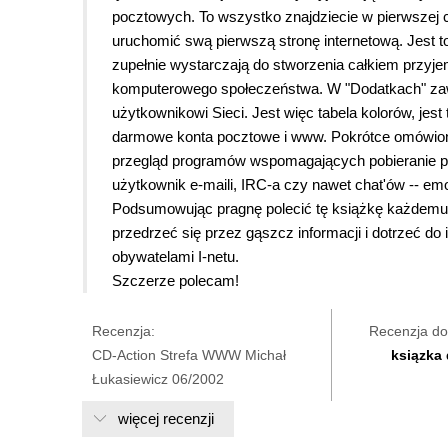
pocztowych. To wszystko znajdziecie w pierwszej cz
uruchomić swą pierwszą stronę internetową. Jest t
zupełnie wystarczają do stworzenia całkiem przyje
komputerowego społeczeństwa. W "Dodatkach" zawa
użytkownikowi Sieci. Jest więc tabela kolorów, jest
darmowe konta pocztowe i www. Pokrótce omówiono 
przegląd programów wspomagających pobieranie pli
użytkownik e-maili, IRC-a czy nawet chat'ów -- emo
Podsumowując
pragnę polecić tę książkę każdemu,
przedrzeć się przez gąszcz informacji i dotrzeć do
obywatelami I-netu
.
Szczerze polecam!
Recenzja:
Recenzja do
CD-Action Strefa WWW Michał
ksiązka
Łukasiewicz 06/2002
więcej recenzji