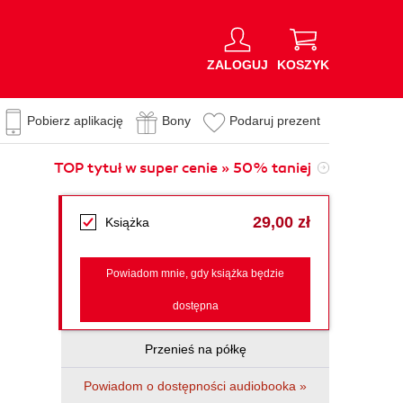
ZALOGUJ
KOSZYK
Pobierz aplikację
Bony
Podaruj prezent
TOP tytuł w super cenie » 50% taniej
29,00 zł
Książka
Powiadom mnie, gdy książka będzie
dostępna
Przenieś na półkę
Powiadom o dostępności audiobooka »