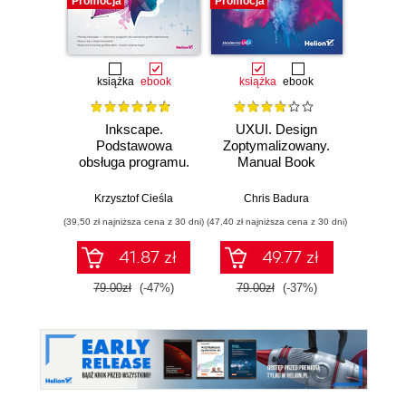
Promocja
Promocja
Promocj
książka
ebook
książka
ebook
Inkscape.
UXUI. Design
UXUI
Podstawowa
Zoptymalizowany.
Zoptym
obsługa programu.
Manual Book
Work
wydanie II
rozszerzone i
Krzysztof Cieśla
Chris Badura
Chr
uzupełnione
(39,50 zł najniższa cena z 30 dni)
(47,40 zł najniższa cena z 30 dni)
(35,94 zł naj
41.87 zł
49.77 zł
79.00zł
(-47%)
79.00zł
(-37%)
59.9