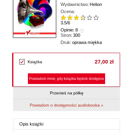
Wydawnictwo:
Helion
Ocena:
3.5
/
6
Opinie:
8
Stron:
300
Druk:
oprawa miękka
27,00 zł
Książka
Powiadom mnie, gdy książka będzie dostępna
Przenieś na półkę
Powiadom o dostępności audiobooka »
Opis
książki