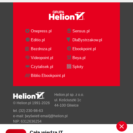
Dowiązanie zewnętrznej grupy składników
filmu do bieżącego filmu (50)
Zmiana i sprawdzenie właściwości grupy
składników filmu (51)
Onepress.pl
Sensus.pl
Zarządzanie skladnikami filmu (52)
Zmiana rozmiaru składnika filmu będącego
Editio.pl
DlaBystrzakow.pl
mapą bitową (53)
Bezdroza.pl
Ebookpoint.pl
Powielenie składnika w oknie elementów
Videopoint.pl
Beya.pl
składowych filmu (54)
Czytalisek.pl
Sploty
Usuwanie składnika z okna elementów
składowych filmu (54)
Biblio.Ebookpoint.pl
Usuwanie składnika filmu, który nie jest
wykorzystywany w scenariuszu (55)
Helion.pl sp. z o.o.
Zmiana kolejności składników w oknie
ul. Kościuszki 1c
© Helion.pl 1991-2026
elementów składowych filmu (56)
44-100 Gliwice
Nazywanie składnika w oknie elementów
tel. (32) 230-98-63
e-mail:
[wyświetl email]@helion.pl
składowych filmu (57)
NIP: 6312636254
Wyszukiwanie składnika filmu posługując się
Regon: 241989027
jego nazwą (58)