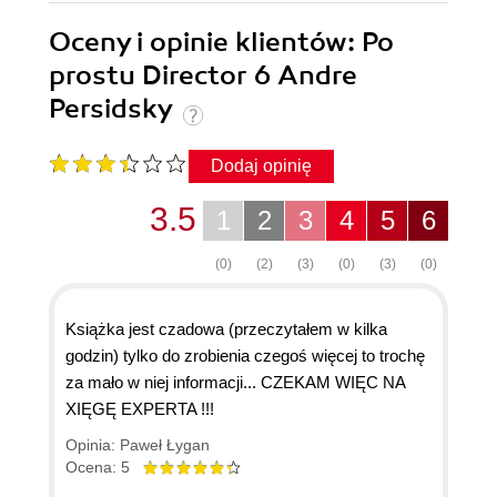
Oceny i opinie klientów: Po
prostu Director 6 Andre
Persidsky
Dodaj opinię
3.5
1
2
3
4
5
6
(0)
(2)
(3)
(0)
(3)
(0)
Książka jest czadowa (przeczytałem w kilka
godzin) tylko do zrobienia czegoś więcej to trochę
za mało w niej informacji... CZEKAM WIĘC NA
XIĘGĘ EXPERTA !!!
Opinia: Paweł Łygan
Ocena: 5