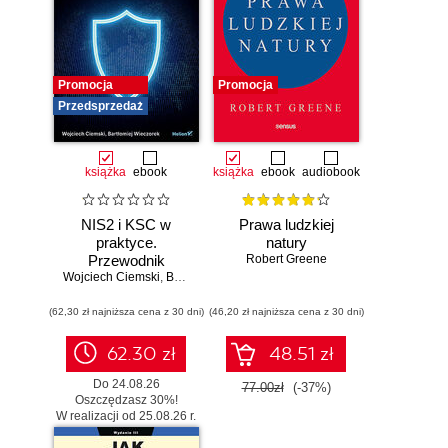
Promocja
Promocja
Przedsprzedaż
książka
ebook
książka
ebook
audiobook
NIS2 i KSC w
Prawa ludzkiej
praktyce.
natury
Przewodnik
Robert Greene
Wojciech Ciemski
wdrożeniowy dla
,
Bartłomiej Wieczorek
organizacji
(62,30 zł najniższa cena z 30 dni)
(46,20 zł najniższa cena z 30 dni)
62.30 zł
48.51 zł
Do 24.08.26
77.00zł
(-37%)
Oszczędzasz 30%!
W realizacji od 25.08.26 r.