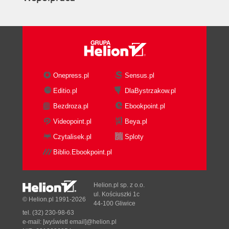
Onepress.pl
Sensus.pl
Editio.pl
DlaBystrzakow.pl
Bezdroza.pl
Ebookpoint.pl
Videopoint.pl
Beya.pl
Czytalisek.pl
Sploty
Biblio.Ebookpoint.pl
Helion.pl sp. z o.o.
ul. Kościuszki 1c
© Helion.pl 1991-2026
44-100 Gliwice
tel. (32) 230-98-63
e-mail:
[wyświetl email]@helion.pl