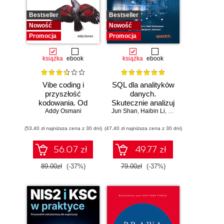
Bestseller
Bestseller
Nowość
Nowość
Promocja
Promocja
książka
ebook
książka
ebook
Vibe coding i
SQL dla analityków
przyszłość
danych.
kodowania. Od
Skutecznie analizuj
programisty do
Addy Osmani
Jun Shan
dane, wyciągaj
,
Haibin Li
,
Matt Goldwasser
,
Up
dewelopera ery AI
wartościowe
(53,40 zł najniższa cena z 30 dni)
(47,40 zł najniższa cena z 30 dni)
wnioski i opanuj
zaawansowany
SQL na potrzeby
56.07 zł
49.77 zł
praktycznych
zastosowań.
89.00zł
(-37%)
79.00zł
(-37%)
Wydanie IV