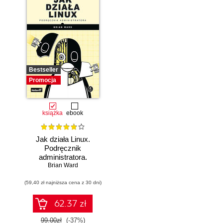
Bestseller
Promocja
książka
ebook
Jak działa Linux.
Podręcznik
administratora.
Wydanie III
Brian Ward
(59,40 zł najniższa cena z 30 dni)
62.37 zł
99.00zł
(-37%)