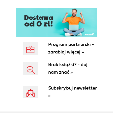
Dokumentacja wewnątrz kodu (44)
Dokumentacja API (45)
Dalsze lektury (49)
Rozdział 2. Programowanie obiektowe poprzez
wzorce projektowe (51)
Wstęp do programowania obiektowego (52)
Program partnerski -
Dziedziczenie (53)
zarabiaj więcej »
Hermetyzacja (54)
Atrybuty i metody statyczne (klasowe) (55)
Brak książki? - daj
Metody specjalne (56)
nam znać »
Krótkie wprowadzenie do wzorców projektowych
(57)
Wzorzec Adaptor (58)
Subskrybuj newsletter
Wzorzec Template (62)
»
Polimorfizm (63)
Interfejsy i podpowiadanie typów (65)
Wzorzec Factory (67)