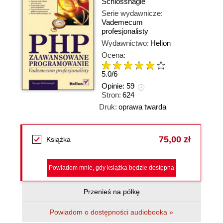
Schlossnagle
Serie wydawnicze:
Vademecum
profesjonalisty
Wydawnictwo:
Helion
Ocena:
5.0
/
6
Opinie:
59
Stron:
624
Druk:
oprawa twarda
75,00 zł
Książka
Powiadom mnie, gdy książka będzie dostępna
Przenieś na półkę
Powiadom o dostępności audiobooka »