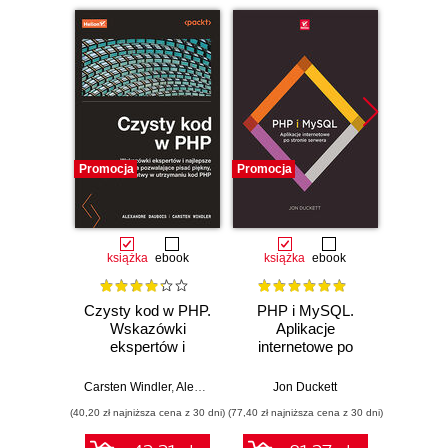
Promocja
Promocja
Promocj
książka
ebook
książka
ebook
ksią
Czysty kod w PHP.
PHP i MySQL.
PHP,
Wskazówki
Aplikacje
Jav
ekspertów i
internetowe po
Wpro
najlepsze
stronie serwera
Wy
rozwiązania
Carsten Windler
,
Alexandre Daubois
Jon Duckett
Rob
pozwalające pisać
(40,20 zł najniższa cena z 30 dni)
(77,40 zł najniższa cena z 30 dni)
(59,50 zł naj
piękny, przystępny
i łatwy w