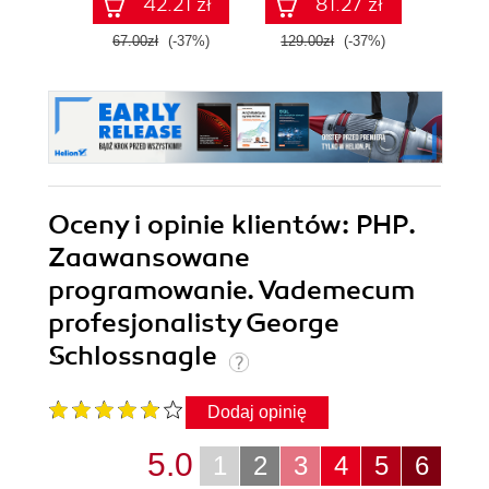
42.21 zł
81.27 zł
utrzymaniu kod
PHP
67.00zł
(-37%)
129.00zł
(-37%)
119.0
Oceny i opinie klientów: PHP.
Zaawansowane
programowanie. Vademecum
profesjonalisty George
Schlossnagle
Dodaj opinię
5.0
1
2
3
4
5
6