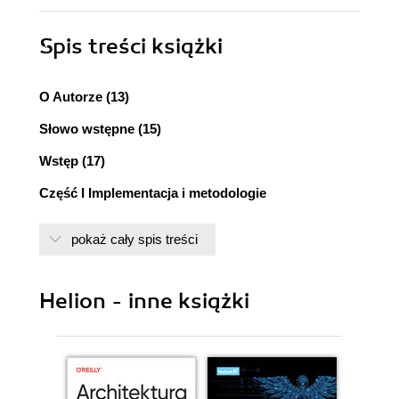
Spis treści
książki
O Autorze (13)
Słowo wstępne (15)
Wstęp (17)
Część I Implementacja i metodologie
programowania (23)
pokaż cały spis treści
Rozdział 1. Styl kodowania (25)
Wybór wygodnego stylu programowania (26)
Helion - inne książki
Formatowanie kodu i układ (26)
Wcięcia (26)
Długość wiersza (28)
Zastosowanie odstępów (29)
Zalecenia na temat SQL (29)