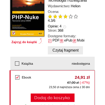
Technologia i rozwiązania
Wydawnictwo:
Helion
Ocena:
4.3
/
6
Opinie:
4
Stron:
368
Dostępne formaty:
PDF
ePub
Mobi
Zajrzyj do książki
Czytaj fragment
Książka
niedostępna
24,91 zł
Ebook
47,00 zł
(-47%)
23,50 zł najniższa cena z 30 dni
Dodaj do koszyka