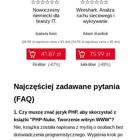
Polonizacja aplikacji PHP-Nuke (27)
Nowoczesny
Wireshark. Analiza
Aut
Przygotowywanie bazy danych dla PHP-Nuke
niemiecki dla
ruchu sieciowego i
prze
(27)
branży IT.
wykrywanie
s
Tworzenie bazy danych (28)
Praktyczne
włamań
ste
przykłady i
p
Tworzenie użytkownika bazy danych (29)
Izabela Kein
Adam Józefiok
Wito
ćwiczenia
Wypełnianie bazy danych (30)
(39,50 zł najniższa cena z 30 dni)
(74,50 zł najniższa cena z 30 dni)
(29,95 zł naj
Konfiguracja PHP-Nuke (33)
41.87 zł
75.99 zł
Umieszczanie plików PHP-Nuke w katalogu
głównym serwera internetowego (34)
79.00zł
(-47%)
149.00zł
(-49%)
59.9
Testowanie instalacji (35)
Problem z połączeniem z bazą danych (36)
Najczęściej zadawane pytania
Brak danych w bazie (36)
Wciąż masz problemy? (37)
(FAQ)
Podsumowanie (37)
Rozdział 3. Twoja pierwsza witryna (39)
1. Czy muszę znać język PHP, aby skorzystać z
Twoja nowa strona domowa (39)
książki "PHP-Nuke. Tworzenie witryn WWW"?
Bloki (41)
Nie, książka została napisana z myślą o osobach bez
Moduły (42)
doświadczenia programistycznego. Wyjaśnia krok po