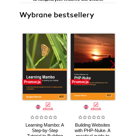
Wybrane bestsellery
Promocja
Promocja
Promocj
ebook
ebook
ksią
Learning Mambo: A
Building Websites
PHP 
Step-by-Step
with PHP-Nuke. A
Ap
Tutorial to Building
practical guide to
inte