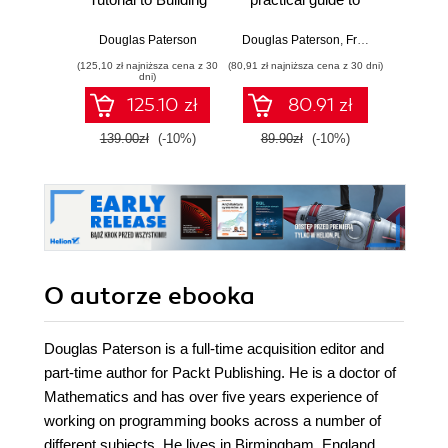
Your Website. A
creating and
stron
well-structured and
maintaining your
Douglas Paterson
Douglas Paterson
,
Francisco Burzi
Jo
example-rich
own community
(125,10 zł najniższa cena z 30
(80,91 zł najniższa cena z 30 dni)
(64,50 zł naj
tutorial to creating
website with PHP-
dni)
websites using
Nuke
125.10 zł
80.91 zł
Mambo
139.00zł
(-10%)
89.90zł
(-10%)
129.0
O autorze
ebooka
Douglas Paterson is a full-time acquisition editor and
part-time author for Packt Publishing. He is a doctor of
Mathematics and has over five years experience of
working on programming books across a number of
different subjects. He lives in Birmingham, England,