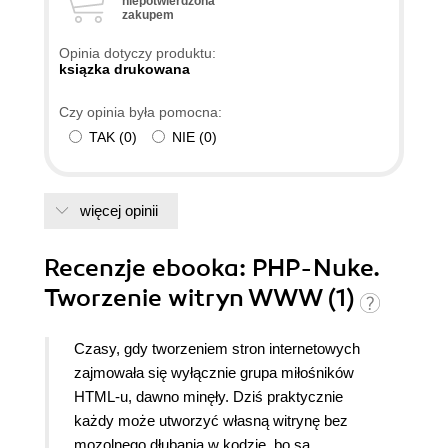
niepotwierdzona
zakupem
Opinia dotyczy produktu:
ksiązka drukowana
Czy opinia była pomocna:
TAK
(
0
)
NIE
(
0
)
więcej opinii
Recenzje
ebooka
: PHP-Nuke.
Tworzenie witryn WWW (1)
Czasy, gdy tworzeniem stron internetowych
zajmowała się wyłącznie grupa miłośników
HTML-u, dawno minęły. Dziś praktycznie
każdy może utworzyć własną witrynę bez
mozolnego dłubania w kodzie, bo są