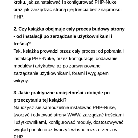
Garść domyślnych modułów (43)
kroku, jak zainstalować i skonfigurować PHP-Nuke
Tworzenie superużytkownika (44)
oraz jak zarządzać stroną i jej treścią bez znajomości
Pierwsze kroki w administrowaniu (46)
PHP.
Nowa wiadomość powitalna (47)
2. Czy książka obejmuje cały proces budowy strony
Edytowanie tekstu w PHP-Nuke (49)
- od instalacji po zarządzanie użytkownikami i
Ograniczanie dostępu użytkownikom (53)
treścią?
Podsumowanie (55)
Tak, książka prowadzi przez cały proces: od pobrania i
Rozdział 4. Zarządzanie witryną (57)
instalacji PHP-Nuke, przez konfigurację, dodawanie
Twoja witryna, Twoja baza danych (57)
modułów i artykułów, aż po zaawansowane
Obszar administracyjny (58)
zarządzanie użytkownikami, forami i wyglądem
Ustawienia witryny (61)
witryny.
Pokruszone ciasteczko (65)
3. Jakie praktyczne umiejętności zdobędę po
Kopia zapasowa bazy danych (65)
przeczytaniu tej książki?
Zarządzanie blokami (68)
Nauczysz się samodzielnie instalować PHP-Nuke,
Typy bloków (69)
tworzyć i edytować strony WWW, zarządzać treściami
Obszar administracji blokami (70)
i użytkownikami, konfigurować moduły, dostosowywać
Dodawanie bloków (76)
wygląd portalu oraz tworzyć własne rozszerzenia w
Zarządzanie modułami (84)
PHP.