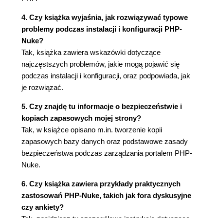
Edytowanie właściwości modułów (88)
Dodawanie nowych modułów (90)
4. Czy książka wyjaśnia, jak rozwiązywać typowe
Podsumowanie (92)
problemy podczas instalacji i konfiguracji PHP-
Rozdział 5. Zarządzanie użytkownikami (93)
Nuke?
Tak, książka zawiera wskazówki dotyczące
Składniki użytkownika (94)
najczęstszych problemów, jakie mogą pojawić się
Konfiguracja nowego użytkownika (94)
podczas instalacji i konfiguracji, oraz podpowiada, jak
Subskrypcja użytkownika (96)
je rozwiązać.
Kod graficzny przy rejestrowaniu użytkownika
(101)
5. Czy znajdę tu informacje o bezpieczeństwie i
Kto jest kto? (103)
kopiach zapasowych mojej strony?
Moduł Your Account (105)
Tak, w książce opisano m.in. tworzenie kopii
Edycja profilu użytkownika (106)
zapasowych bazy danych oraz podstawowe zasady
Konfiguracja modułu Your Account (108)
bezpieczeństwa podczas zarządzania portalem PHP-
Wiadomości prywatne (110)
Nuke.
Dzienniki użytkowników (112)
Nagradzanie użytkownika (115)
6. Czy książka zawiera przykłady praktycznych
Punkty na sprzedaż (116)
zastosowań PHP-Nuke, takich jak fora dyskusyjne
Zarządzanie innymi administratorami (120)
czy ankiety?
Autorzy kontra superużytkownik (120)