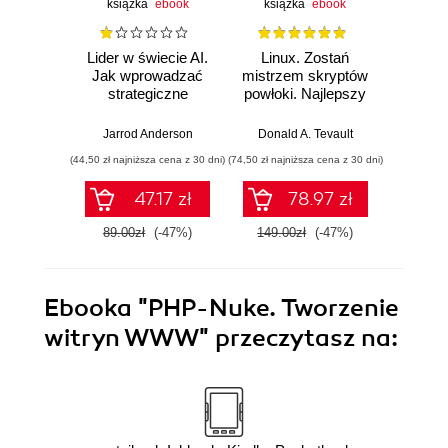
książka
ebook
książka
ebook
ksią
Lider w świecie AI.
Linux. Zostań
P
Jak wprowadzać
mistrzem skryptów
Re
strategiczne
powłoki. Najlepszy
Ob
innowacje, rozwijać
przewodnik, z
nauko
biznes i
którym
cz
Jarrod Anderson
Donald A. Tevault
William 
przewodzić
zoptymalizujesz,
eksp
(44,50 zł najniższa cena z 30 dni)
(74,50 zł najniższa cena z 30 dni)
(44,50 zł naj
zespołowi w erze
zautomatyzujesz i
anali
sztucznej
usprawnisz każde
Python
47.17 zł
78.97 zł
inteligencji
zadanie
89.00zł
(-47%)
149.00zł
(-47%)
89.0
Ebooka
"PHP-Nuke. Tworzenie
witryn WWW"
przeczytasz na: