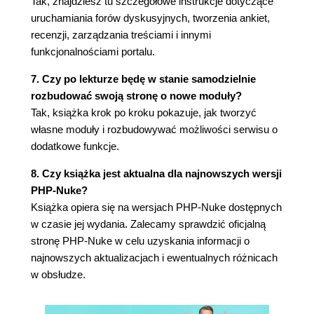
Tak, znajdziesz tu szczegółowe instrukcje dotyczące
Tworzenie konta autora (121)
uruchamiania forów dyskusyjnych, tworzenia ankiet,
Podsumowanie (123)
recenzji, zarządzania treściami i innymi
funkcjonalnościami portalu.
Rozdział 6. Zarządzanie artykułami (125)
Artykuł na temat artykułów (126)
7. Czy po lekturze będę w stanie samodzielnie
Przebieg publikacji artykułów (126)
rozbudować swoją stronę o nowe moduły?
Wyszukiwanie i wchodzenie w interakcję z
Tak, książka krok po kroku pokazuje, jak tworzyć
artykułami (127)
własne moduły i rozbudowywać możliwości serwisu o
Porządkowanie artykułów (127)
dodatkowe funkcje.
Tematy (128)
8. Czy książka jest aktualna dla najnowszych wersji
Kategorie (129)
PHP-Nuke?
Planowanie tematów i kategorii Portalu o
Książka opiera się na wersjach PHP-Nuke dostępnych
Dinozaurach (129)
w czasie jej wydania. Zalecamy sprawdzić oficjalną
Zarządzanie tematami (129)
stronę PHP-Nuke w celu uzyskania informacji o
Usuwanie tematu (133)
najnowszych aktualizacjach i ewentualnych różnicach
Dodawanie artykułów (133)
w obsłudze.
Zarządzanie kategoriami (136)
Artykuły z punktu widzenia użytkownika (138)
Każdy ma swoje zdanie - komentarze (142)