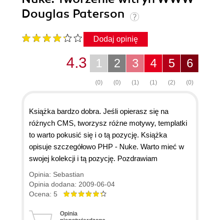
Douglas Paterson
Dodaj opinię
4.3
1
2
3
4
5
6
(0)
(0)
(1)
(1)
(2)
(0)
Książka bardzo dobra. Jeśli opierasz się na
różnych CMS, tworzysz różne motywy, templatki
to warto pokusić się i o tą pozycję. Książka
opisuje szczegółowo PHP - Nuke. Warto mieć w
swojej kolekcji i tą pozycję. Pozdrawiam
Opinia: Sebastian
Opinia dodana: 2009-06-04
Ocena: 5
Opinia