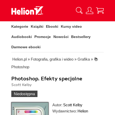
Kategorie
Książki
Ebooki
Kursy video
Audiobooki
Promocje
Nowości
Bestsellery
Darmowe ebooki
Helion.pl
»
Fotografia, grafika i wideo
»
Grafika
»
📚
Photoshop
Photoshop. Efekty specjalne
Scott Kelby
Niedostępna
Autor:
Scott Kelby
Wydawnictwo:
Helion