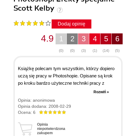
Scott Kelby
Dodaj opinię
4.9
1
2
3
4
5
6
(0)
(0)
(3)
(1)
(14)
(5)
Książkę polecam tym wszystkim, którzy dopiero
uczą się pracy w Photoshopie. Opisane są krok
po kroku bardzo użyteczne techniki pracy z
grafiką i obróbką zdjęć. Książka ta bardzo
Rozwiń »
pomogła mi przy pracy z Photoshopem, a nawet
Opinia: anonimowa
przy tworzeniu (dosyć prostych) ale efektownie
Opinia dodana: 2008-02-29
wyglądających reklam do czasopism. Dla mnie
Ocena: 6
była to książka bardzo pożyteczna zarówno w
Opinia
pracy, jak i do obróbki zdjęć rodzinnych.
niepotwierdzona
zakupem