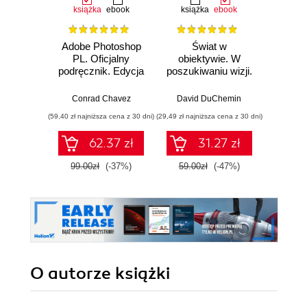
książka
ebook
książka
ebook
ksią
Adobe Photoshop
Świat w
S
PL. Oficjalny
obiektywie. W
fotogr
podręcznik. Edycja
poszukiwaniu wizji.
pom
2023
Wydanie X -
leps
rocznicowe
Conrad Chavez
David DuChemin
Davi
(59,40 zł najniższa cena z 30 dni)
(29,49 zł najniższa cena z 30 dni)
(34,50 zł naj
62.37 zł
31.27 zł
99.00zł
(-37%)
59.00zł
(-47%)
69.0
O autorze
książki