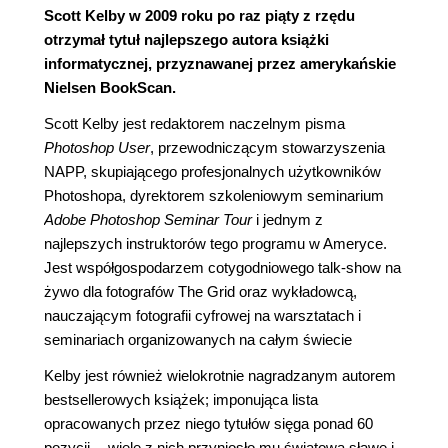
Scott Kelby w 2009 roku po raz piąty z rzędu
otrzymał tytuł najlepszego autora książki
informatycznej, przyznawanej przez amerykańskie
Nielsen BookScan.
Scott Kelby jest redaktorem naczelnym pisma
Photoshop User
, przewodniczącym stowarzyszenia
NAPP, skupiającego profesjonalnych użytkowników
Photoshopa, dyrektorem szkoleniowym seminarium
Adobe Photoshop Seminar Tour
i jednym z
najlepszych instruktorów tego programu w Ameryce.
Jest współgospodarzem cotygodniowego talk-show na
żywo dla fotografów The Grid oraz wykładowcą,
nauczającym fotografii cyfrowej na warsztatach i
seminariach organizowanych na całym świecie
Kelby jest również wielokrotnie nagradzanym autorem
bestsellerowych książek; imponująca lista
opracowanych przez niego tytułów sięga ponad 60
pozycji -- wiele z nich przyniosło mu światową sławę i