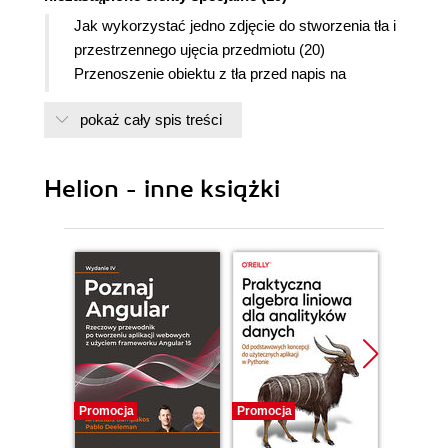
Jak wykorzystać jedno zdjęcie do stworzenia tła i
przestrzennego ujęcia przedmiotu (20)
Przenoszenie obiektu z tła przed napis na
pierwszym planie (28)
pokaż cały spis treści
Nakładanie obrazków (30)
Łączenie zdjęcia z jednobarwnym tłem (36)
Podwójna poświata (41)
Helion - inne książki
Zanikające odbicie (44)
Rozdział 2. Cień księżyca. Efekty specjalne - cienie
(49)
Cienie rzucane przez różne obiekty (50)
Żółte karteczki typu Post-it(r) (58)
Efekt a la Polaroid(r) (64)
Miękka poświata w tle (70)
Rozdział 3. Prawdziwe kłamstwa. Sprawdzone
Promocja
Promocja
Promocj
efekty specjalne (75)