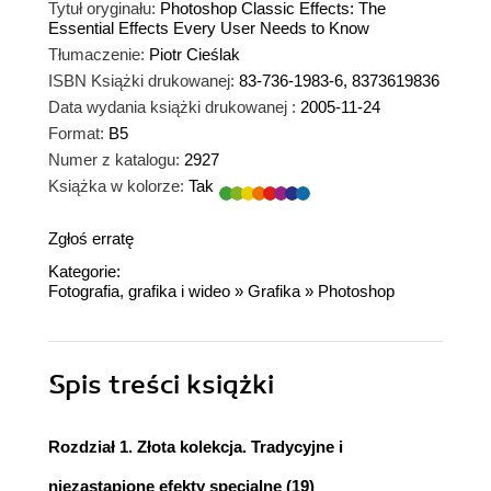
Tytuł oryginału:
Photoshop Classic Effects: The
Essential Effects Every User Needs to Know
Tłumaczenie:
Piotr Cieślak
ISBN Książki drukowanej:
83-736-1983-6, 8373619836
Data wydania książki drukowanej :
2005-11-24
Format:
B5
Numer z katalogu:
2927
Książka w kolorze:
Tak
Zgłoś erratę
Kategorie:
Fotografia, grafika i wideo
»
Grafika
»
Photoshop
Spis treści
książki
Rozdział 1. Złota kolekcja. Tradycyjne i
niezastąpione efekty specjalne (19)