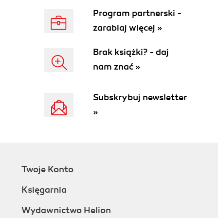
Efekt rozmycia obiektów w ruchu (144)
Program partnerski -
Niebanalne krawędzie fotografii (148)
Malowane krawędzie (152)
zarabiaj więcej »
Dopasowanie kształtu obrazka (156)
Brak książki? - daj
Rozdział 6. Poważne efekty uboczne. Efekty, które
nam znać »
trudno zaszufladkować (163)
Efekt pikselizacji (164)
Subskrybuj newsletter
Projektowanie znaczków pocztowych (168)
Dopasowywanie kształtu napisów do obiektów
»
(172)
Wytłaczane elementy graficzne (178)
W jaki sposób dodać efekt sztucznych ogni do
nocnych fotografii? (184)
Wyładowania elektryczne (190)
Twoje Konto
Rozdział 7. Bez podtekstów. Klasyczne efekty
Księgarnia
tekstowe (199)
Wydawnictwo Helion
Napis z chromowanymi krawędziami (200)