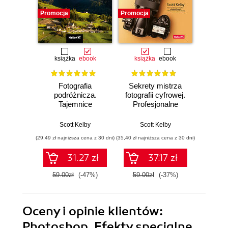
Promocja
Promocja
Promocj
książka
ebook
książka
ebook
ksią
Fotografia
Sekrety mistrza
Fo
podróżnicza.
fotografii cyfrowej.
kra
Tajemnice
Profesjonalne
wedł
zawodowców
zdjęcia krok po
Ke
wyjaśnione krok po
kroku
Przew
Scott Kelby
Scott Kelby
Sc
kroku
p
(29,49 zł najniższa cena z 30 dni)
(35,40 zł najniższa cena z 30 dni)
(29,95 zł naj
31.27 zł
37.17 zł
59.00zł
(-47%)
59.00zł
(-37%)
59.9
Oceny i opinie klientów:
Photoshop. Efekty specjalne