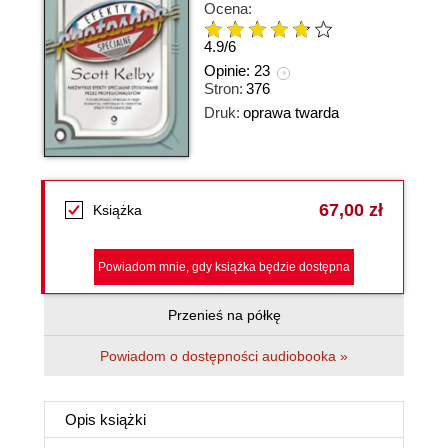
Ocena:
4.9
/
6
Opinie:
23
Stron:
376
Druk:
oprawa twarda
67,00 zł
Książka
Powiadom mnie, gdy książka będzie dostępna
Przenieś na półkę
Powiadom o dostępności audiobooka »
Opis
książki