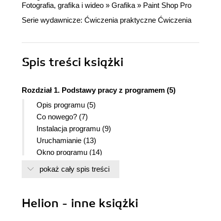
Fotografia, grafika i wideo
»
Grafika
»
Paint Shop Pro
Serie wydawnicze:
Ćwiczenia praktyczne
Ćwiczenia
Spis treści
książki
Rozdział 1. Podstawy pracy z programem (5)
Opis programu (5)
Co nowego? (7)
Instalacja programu (9)
Uruchamianie (13)
Okno programu (14)
Podstawowe operacje na plikach (16)
pokaż cały spis treści
Otwieranie obrazu (16)
Zapisanie zdjęcia (17)
Eksportowanie zdjęcia (19)
Helion - inne książki
Kilka porad (22)