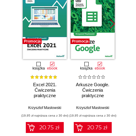
Promocja
Promocja
Promocj
książka
ebook
książka
ebook
ksią
Excel 2021.
Arkusze Google.
Exc
Ćwiczenia
Ćwiczenia
Ćw
praktyczne
praktyczne
pr
Krzysztof Masłowski
Krzysztof Masłowski
Krzysz
(19,95 zł najniższa cena z 30 dni)
(19,95 zł najniższa cena z 30 dni)
(14,95 zł naj
20.75 zł
20.75 zł