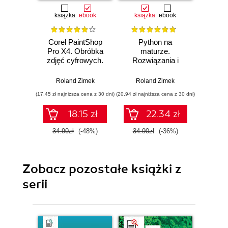
książka
ebook
książka
ebook
ksią
Corel PaintShop
Python na
ABC 
Pro X4. Obróbka
maturze.
2
zdjęć cyfrowych.
Rozwiązania i
Ćwiczenia
analiza wybranych
Rol
praktyczne
zadań
Roland Zimek
Roland Zimek
programistycznych
(17,45 zł najniższa cena z 30 dni)
(20,94 zł najniższa cena z 30 dni)
(29,40 zł naj
18.15 zł
22.34 zł
34.90zł
(-48%)
34.90zł
(-36%)
49.0
Zobacz pozostałe książki z
serii