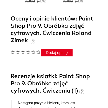
39.90zł
(-48%)
39.90zł
(-48%)
29.9
Oceny i opinie klientów: Paint
Shop Pro 9. Obróbka zdjęć
cyfrowych. Ćwiczenia Roland
Zimek
Dodaj opinię
Recenzje
książki
: Paint Shop
Pro 9. Obróbka zdjęć
cyfrowych. Ćwiczenia (1)
Następna pozycja Helionu‚ która jest