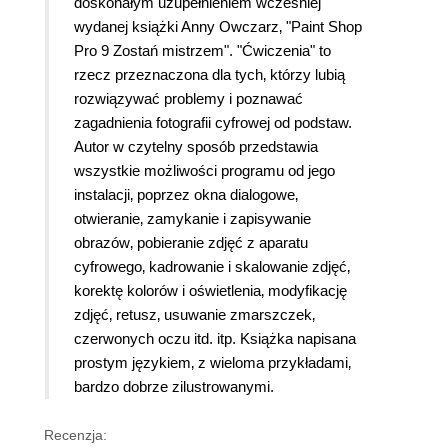
doskonałym uzupełnieniem wcześniej
wydanej książki Anny Owczarz‚ "Paint Shop
Pro 9 Zostań mistrzem". "Ćwiczenia" to
rzecz przeznaczona dla tych‚ którzy lubią
rozwiązywać problemy i poznawać
zagadnienia fotografii cyfrowej od podstaw.
Autor w czytelny sposób przedstawia
wszystkie możliwości programu od jego
instalacji‚ poprzez okna dialogowe‚
otwieranie‚ zamykanie i zapisywanie
obrazów‚ pobieranie zdjęć z aparatu
cyfrowego‚ kadrowanie i skalowanie zdjęć‚
korektę kolorów i oświetlenia‚ modyfikację
zdjęć‚ retusz‚ usuwanie zmarszczek‚
czerwonych oczu itd. itp. Książka napisana
prostym językiem‚ z wieloma przykładami‚
bardzo dobrze zilustrowanymi.
Recenzja: