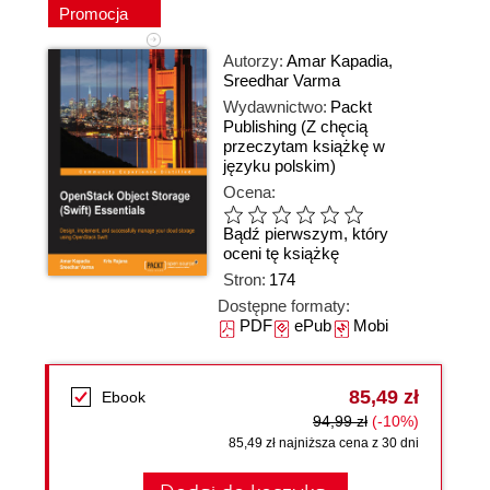
Promocja
Autorzy:
Amar Kapadia
,
Sreedhar Varma
Wydawnictwo:
Packt
Publishing
(Z chęcią
przeczytam książkę w
języku polskim)
Ocena:
Bądź pierwszym, który
oceni tę książkę
Stron:
174
Dostępne formaty:
PDF
ePub
Mobi
85,49 zł
Ebook
94,99 zł
(-10%)
85,49 zł najniższa cena z 30 dni