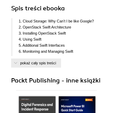
Spis treści
ebooka
1. Cloud Storage: Why Can't I be like Google?
2. OpenStack Swift Architecture
3. Installing OpenStack Swift
4. Using Swift
5. Additional Swift Interfaces
6. Monitoring and Managing Swift
7. Docker intercepts Swift
pokaż cały spis treści
8. Choosing the Right Hardware
9. Tuning Your Swift Installation
10. Swift API reference and additional resources
Packt Publishing - inne książki
11. Appendix