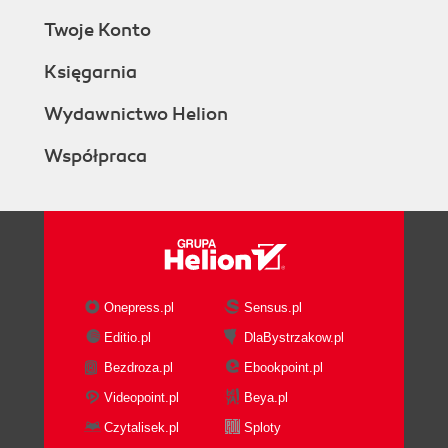
Twoje Konto
Księgarnia
Wydawnictwo Helion
Współpraca
Onepress.pl
Sensus.pl
Editio.pl
DlaBystrzakow.pl
Bezdroza.pl
Ebookpoint.pl
Videopoint.pl
Beya.pl
Czytalisek.pl
Sploty