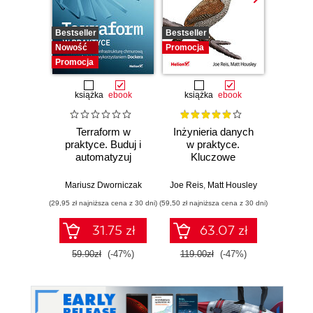
Bestseller
Bestseller
Promocj
Nowość
Promocja
Promocja
książka
ebook
książka
ebook
ksią
Terraform w
Inżynieria danych
Kub
praktyce. Buduj i
w praktyce.
Tw
automatyzuj
Kluczowe
niez
infrastrukturę
koncepcje i
sy
chmurową oraz
najlepsze
rozp
Mariusz Dworniczak
Joe Reis
,
Matt Housley
Brendan
zarządzaj nią z
technologie
Wyd
(29,95 zł najniższa cena z 30 dni)
(59,50 zł najniższa cena z 30 dni)
(34,50 zł naj
wykorzystaniem
Dockera
31.75 zł
63.07 zł
59.90zł
(-47%)
119.00zł
(-47%)
69.0