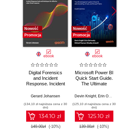
Nowość
Nowość
Nowość
Promocja
Promocja
Promocj
ebook
ebook
Digital Forensics
Microsoft Power BI
Pract
and Incident
Quick Start Guide.
Intel
Response. Incident
The Ultimate
Data-D
Response tools
Beginner's Guide
Hunti
and techniques for
to Power BI, Data
your c
Gerard Johansen
Devin Knight
,
Erin Ostrowsky
,
Mitchel
effective cyber
Storytelling, AI
effor
(134,10 zł najniższa cena z 30
(125,10 zł najniższa cena z 30
(116,10 zł 
threat response -
Tools, and
dete
dni)
dni)
Fourth Edition
Microsoft Fabric -
def
134.10 zł
125.10 zł
Fourth Edition
ATT&C
tool
149.00zł
(-10%)
139.00zł
(-10%)
129.0
E