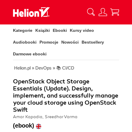
Kategorie
Książki
Ebooki
Kursy video
Audiobooki
Promocje
Nowości
Bestsellery
Darmowe ebooki
Helion.pl
»
DevOps
»
📚 CI/CD
OpenStack Object Storage
Essentials (Update). Design,
implement, and successfully manage
your cloud storage using OpenStack
Swift
Amar Kapadia, Sreedhar Varma
(ebook)