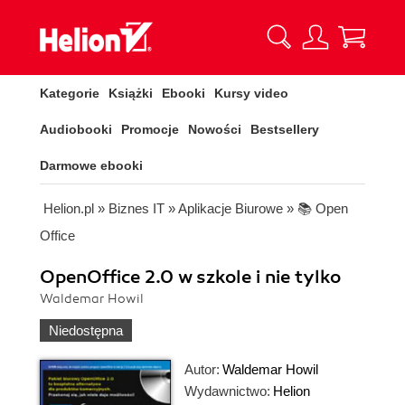
Kategorie
Książki
Ebooki
Kursy video
Audiobooki
Promocje
Nowości
Bestsellery
Darmowe ebooki
Helion.pl
»
Biznes IT
»
Aplikacje Biurowe
»
📚 Open
Office
OpenOffice 2.0 w szkole i nie tylko
Waldemar Howil
Niedostępna
Autor:
Waldemar Howil
Wydawnictwo:
Helion