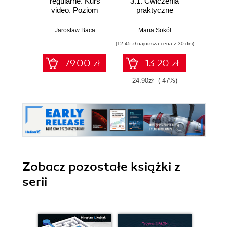
regularne. Kurs
3.1. Ćwiczenia
video. Poziom
praktyczne
pierwszy. Proste
wzorce, które
Jarosław Baca
Maria Sokół
odmienią Twoje
(12,45 zł najniższa cena z 30 dni)
życie
79.00 zł
13.20 zł
24.90zł
(-47%)
Zobacz pozostałe książki z
serii