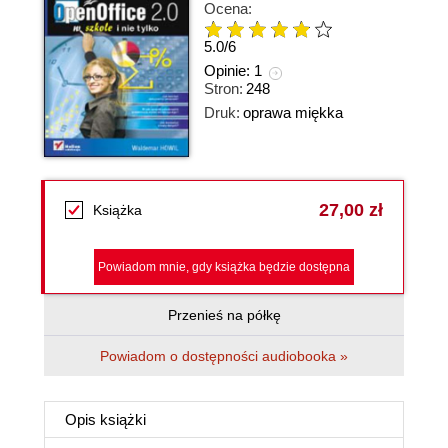
Ocena:
5.0
/
6
Opinie:
1
Stron:
248
Druk:
oprawa miękka
27,00 zł
Książka
Powiadom mnie, gdy książka będzie dostępna
Przenieś na półkę
Powiadom o dostępności audiobooka »
Opis
książki