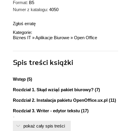
Format:
B5
Numer z katalogu:
4050
Zgłoś erratę
Kategorie:
Biznes IT
»
Aplikacje Biurowe
»
Open Office
Spis treści
książki
Wstęp (5)
Rozdział 1. Skąd wziąć pakiet biurowy? (7)
Rozdział 2. Instalacja pakietu OpenOffice.ux.pl (11)
Rozdział 3. Writer - edytor tekstu (17)
3.1. Okno programu Writer (17)
pokaż cały spis treści
3.1.1. Pasek menu (19)