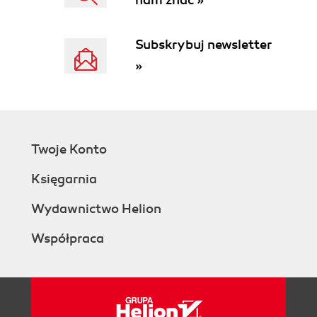
5.1.2. Tryby widoku (168)
5.2. Autopilot (170)
5.3. Zapis i eksport prezentacji (173)
Subskrybuj newsletter
5.3.1. Eksport do formatu .pdf (180)
»
5.3.2. Eksport do formatu .swf (184)
5.4. Impress - projekty (185)
5.5. Zadania do samodzielnego wykonania (199)
Rozdział 6. Draw - grafika wektorowa (201)
6.1. Okno programu (201)
Twoje Konto
6.2. Praca z grafiką (204)
Księgarnia
6.3. Projekty (212)
6.3.1. Dyplom (212)
Wydawnictwo Helion
6.4. Zadanie do samodzielnego wykonania (216)
Rozdział 7. Math - edytor równań (217)
Współpraca
7.1. Okno programu (217)
7.2. Wprowadzanie wzorów (221)
7.3. Projekt - kartkówka z matematyki (225)
7.4. Zadanie do samodzielnego wykonania (227)