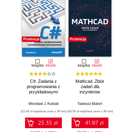
Promocja
Promocja
Promocj
książka
ebook
książka
ebook
ksią
C#. Zadania z
Mathcad. Zbiór
Unity
programowania z
zadań dla
Progra
przykładowymi
inżynierów
nas
rozwiązaniami.
Wydanie III
Mirosław J. Kubiak
Tadeusz Białoń
Jacek R
(22,45 zł najniższa cena z 30 dni)
(39,50 zł najniższa cena z 30 dni)
(22,45 zł naj
23.35 zł
41.87 zł