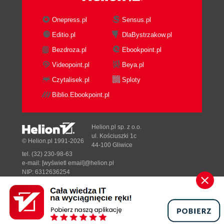
Rozdział 8. Dodatki do OpenOffice.ux.pl (229)
Onepress.pl
Sensus.pl
8.1. LanguageTool (229)
8.2. Translatica (233)
Editio.pl
DlaBystrzakow.pl
Zakończenie (235)
Bezdroza.pl
Ebookpoint.pl
Videopoint.pl
Beya.pl
Skorowidz (237)
Czytalisek.pl
Sploty
Biblio.Ebookpoint.pl
Helion.pl sp. z o.o.
ul. Kościuszki 1c
© Helion.pl 1991-2026
44-100 Gliwice
tel. (32) 230-98-63
e-mail:
[wyświetl email]@helion.pl
NIP: 6312636254
Regon: 241989027
Designed with ♥ by
Tonik.pl
Pełna wersja strony »