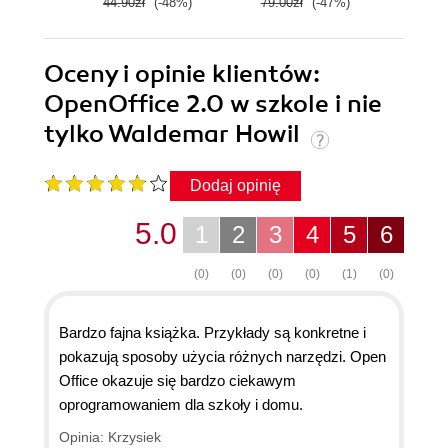
44.90zł
(-48%)
79.00zł
(-47%)
44.9
Oceny i opinie klientów:
OpenOffice 2.0 w szkole i nie
tylko Waldemar Howil
Dodaj opinię
5.0
1
2
3
4
5
6
(0)
(0)
(0)
(0)
(1)
(0)
Bardzo fajna książka. Przykłady są konkretne i
pokazują sposoby użycia różnych narzędzi. Open
Office okazuje się bardzo ciekawym
oprogramowaniem dla szkoły i domu.
Opinia: Krzysiek