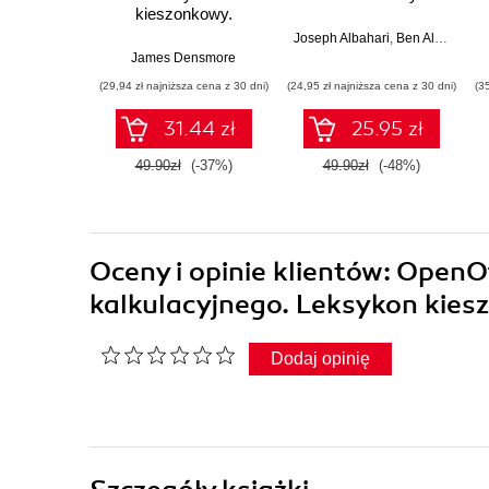
kieszonkowy.
Przenoszenie i
Joseph Albahari
,
Ben Albahari
przetwarzanie
James Densmore
danych na potrzeby
(29,94 zł najniższa cena z 30 dni)
(24,95 zł najniższa cena z 30 dni)
(3
ich analizy
31.44 zł
25.95 zł
49.90zł
(-37%)
49.90zł
(-48%)
Oceny i opinie klientów: OpenO
kalkulacyjnego. Leksykon kie
Dodaj opinię