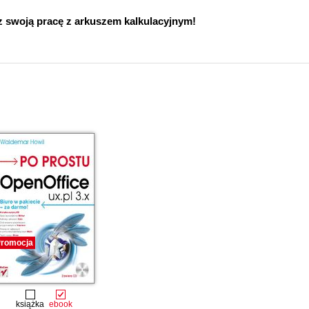
z swoją pracę z arkuszem kalkulacyjnym!
romocja
książka
ebook