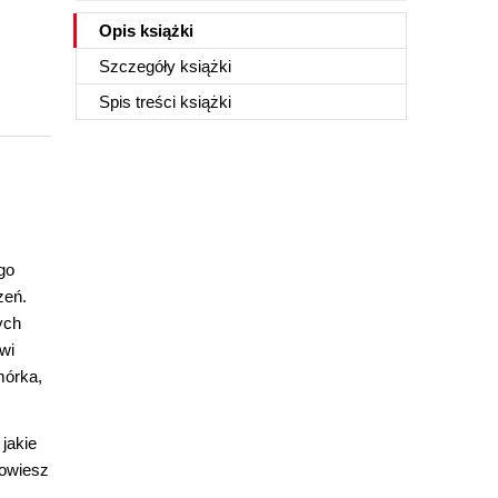
Opis
książki
Szczegóły
książki
Spis treści
książki
go
zeń.
ych
wi
mórka,
jakie
Dowiesz