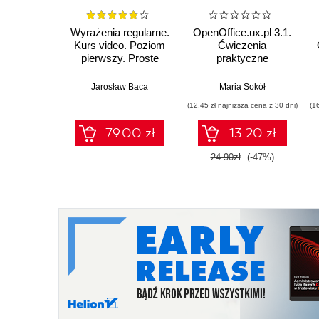
Wyrażenia regularne.
OpenOffice.ux.pl 3.1.
Kurs video. Poziom
Ćwiczenia
pierwszy. Proste
praktyczne
wzorce, które
odmienią Twoje życie
Jarosław Baca
Maria Sokół
(12,45 zł najniższa cena z 30 dni)
(1
79.00 zł
13.20 zł
24.90zł
(-47%)