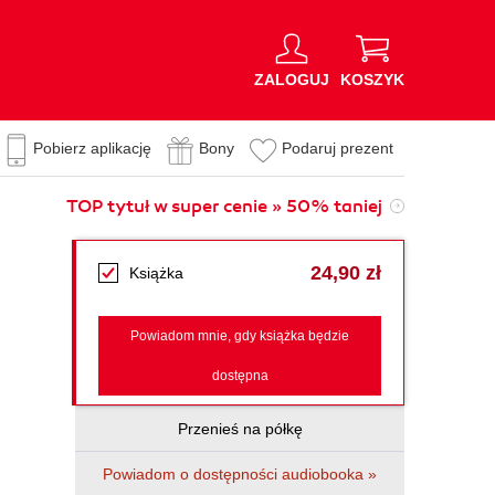
ZALOGUJ
KOSZYK
Pobierz aplikację
Bony
Podaruj prezent
TOP tytuł w super cenie » 50% taniej
24,90 zł
Książka
Powiadom mnie, gdy książka będzie
dostępna
Przenieś na półkę
Powiadom o dostępności audiobooka »