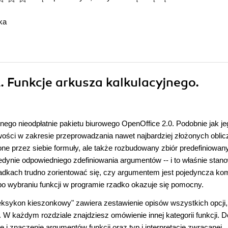
ka
. Funkcje arkusza kalkulacyjnego.
nego nieodpłatnie pakietu biurowego OpenOffice 2.0. Podobnie jak je
ości w zakresie przeprowadzania nawet najbardziej złożonych oblic
ne przez siebie formuły, ale także rozbudowany zbiór predefiniowan
jedynie odpowiedniego zdefiniowania argumentów -- i to właśnie stano
adkach trudno zorientować się, czy argumentem jest pojedyncza ko
o wybraniu funkcji w programie rzadko okazuje się pomocny.
eksykon kieszonkowy" zawiera zestawienie opisów wszystkich opcji, 
 W każdym rozdziale znajdziesz omówienie innej kategorii funkcji. 
bę i znaczenie argumentów funkcji oraz typ i interpretację zwracanej