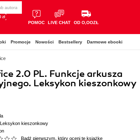
 zł
POMOC
LIVE CHAT
OD O,OOZŁ
oki
Promocje
Nowości
Bestsellery
Darmowe ebooki
ice
ce 2.0 PL. Funkcje arkusza
yjnego. Leksykon kieszonkowy
da
Leksykon kieszonkowy
on
Bądź pierwszym, który oceni tę książkę