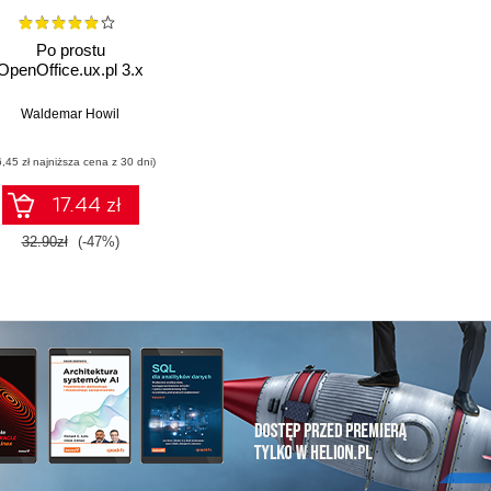
Po prostu
OpenOffice.ux.pl 3.x
Waldemar Howil
6,45 zł najniższa cena z 30 dni)
17.44 zł
32.90zł
(-47%)