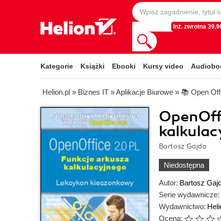
Inż. zwrotna 39,90
Kategorie
Książki
Ebooki
Kursy video
Audiobo
Helion.pl
»
Biznes IT
»
Aplikacje Biurowe
»
📚 Open Off
OpenOffi
kalkulac
Bartosz Gajda
Niedostępna
Autor:
Bartosz Gaj
Serie wydawnicze:
Wydawnictwo:
Heli
Ocena: