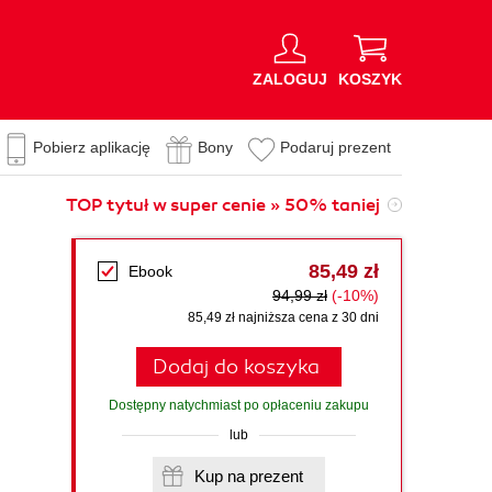
ZALOGUJ
KOSZYK
Pobierz aplikację
Bony
Podaruj prezent
TOP tytuł w super cenie » 50% taniej
85,49 zł
Ebook
94,99 zł
(-10%)
85,49 zł najniższa cena z 30 dni
Dodaj do koszyka
Dostępny natychmiast po opłaceniu zakupu
lub
Kup na prezent