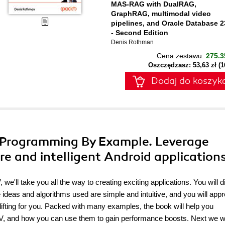
MAS-RAG with DualRAG,
GraphRAG, multimodal video
pipelines, and Oracle Database 2
- Second Edition
Denis Rothman
Cena zestawu:
275.3
Oszczędzasz: 53,63 zł (
Dodaj do koszyk
 Programming By Example. Leverage
e and intelligent Android application
e'll take you all the way to creating exciting applications. You will 
e ideas and algorithms used are simple and intuitive, and you will appr
lifting for you. Packed with many examples, the book will help you
V, and how you can use them to gain performance boosts. Next we wi