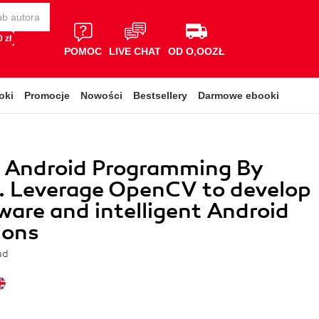
 zł
POMOC
LIVE CHAT
OD O,OOZŁ
oki
Promocje
Nowości
Bestsellery
Darmowe ebooki
Android Programming By
. Leverage OpenCV to develop
ware and intelligent Android
ions
ad