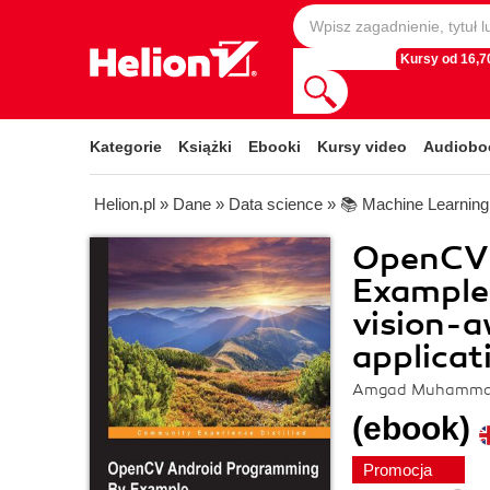
Kursy od 16,70
Kategorie
Książki
Ebooki
Kursy video
Audiobo
Helion.pl
»
Dane
»
Data science
»
📚 Machine Learning
OpenCV 
Example
vision-a
applicat
Amgad Muhamm
(ebook)
Promocja