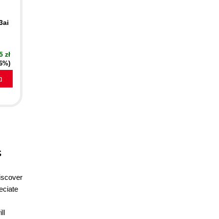
3ai
5 zł
16%)
a
s
discover
eciate
ll