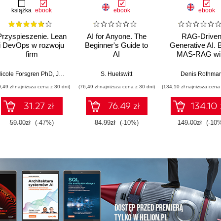
książka
ebook
ebook
ebook
Przyspieszenie. Lean
AI for Anyone. The
RAG-Drive
i DevOps w rozwoju
Beginner's Guide to
Generative AI. B
firm
AI
MAS-RAG wi
technologicznych
DualRAG,
GraphRAG,
icole Forsgren PhD
,
Jez Humble
,
Gene Kim
S. Huelswitt
Denis Rothma
multimodal vi
9,49 zł najniższa cena z 30 dni)
(76,49 zł najniższa cena z 30 dni)
(134,10 zł najniższa cena 
pipelines, and O
Database 23ai
31.27 zł
76.49 zł
134.10 
Second Editi
59.00zł
(-47%)
84.99zł
(-10%)
149.00zł
(-10