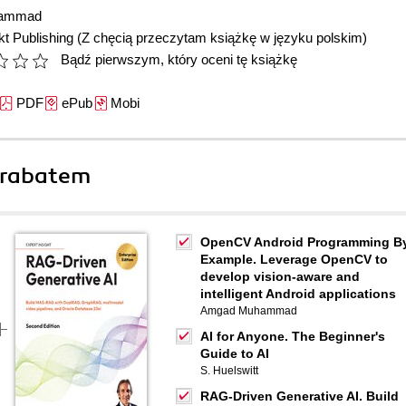
ammad
t Publishing
(Z chęcią przeczytam książkę w języku polskim)
Bądź pierwszym, który oceni tę książkę
PDF
ePub
Mobi
 rabatem
OpenCV Android Programming B
Example. Leverage OpenCV to
develop vision-aware and
intelligent Android applications
Amgad Muhammad
AI for Anyone. The Beginner's
Guide to AI
S. Huelswitt
RAG-Driven Generative AI. Build