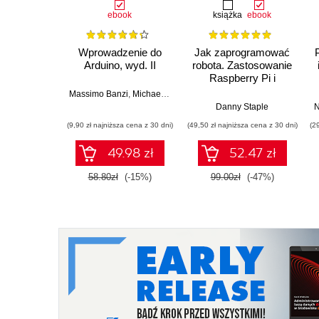
ebook
książka
ebook
Wprowadzenie do
Jak zaprogramować
Arduino, wyd. II
robota. Zastosowanie
Raspberry Pi i
Pythona w tworzeniu
Massimo Banzi
,
Michael Shiloh
autonomicznych
Danny Staple
N
robotów. Wydanie II
(9,90 zł najniższa cena z 30 dni)
(49,50 zł najniższa cena z 30 dni)
(2
49.98 zł
52.47 zł
58.80zł
(-15%)
99.00zł
(-47%)