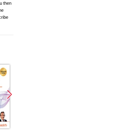
u then
ne
cribe
Promocja
Promocja
Promoc