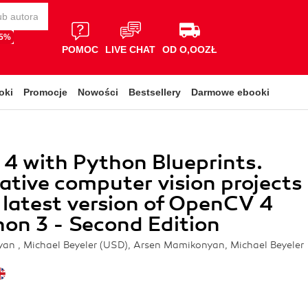
65%
POMOC
LIVE CHAT
OD O,OOZŁ
oki
Promocje
Nowości
Bestsellery
Darmowe ebooki
4 with Python Blueprints.
eative computer vision projects
 latest version of OpenCV 4
on 3 - Second Edition
an , Michael Beyeler (USD), Arsen Mamikonyan, Michael Beyeler