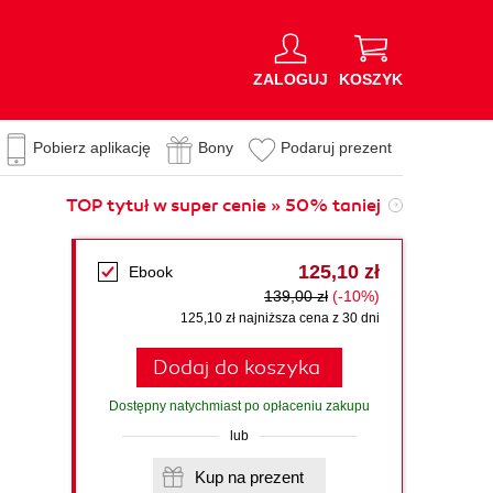
ZALOGUJ
KOSZYK
Pobierz aplikację
Bony
Podaruj prezent
TOP tytuł w super cenie » 50% taniej
125,10 zł
Ebook
139,00 zł
(-10%)
125,10 zł najniższa cena z 30 dni
Dodaj do koszyka
Dostępny natychmiast po opłaceniu zakupu
lub
Kup na prezent