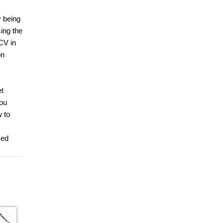
y being
ing the
CV in
on
et
you
w to
ced