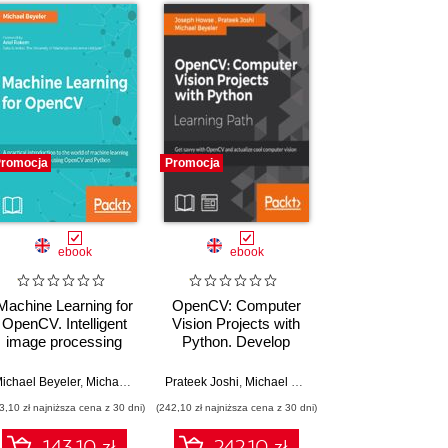
romocja
Promocja
ebook
ebook
Machine Learning for
OpenCV: Computer
OpenCV. Intelligent
Vision Projects with
image processing
Python. Develop
with Python
computer vision
applications with
ichael Beyeler
,
Vishwesh Ravi Shrimali
,
Michael Beyeler (USD)
Prateek Joshi
,
Michael Beyeler
,
Michael Beyeler
,
Joseph Howse
OpenCV
3,10 zł najniższa cena z 30 dni)
(242,10 zł najniższa cena z 30 dni)
143.10 zł
242.10 zł