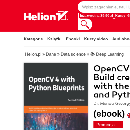
Inż. zwrotna 39,90 zł
Kursy -
Kategorie
Książki
Ebooki
Kursy video
Audiobo
Helion.pl
»
Dane
»
Data science
»
📚 Deep Learning
OpenCV 
Build cr
with the
and Pyth
Dr. Menua Gevorgy
(ebook)
Promocja