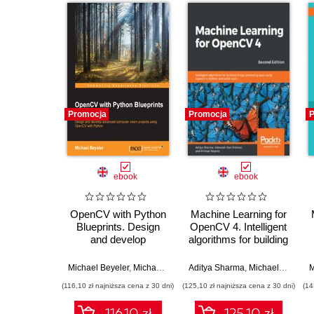
Promocja
Promocja
P
ebook
ebook
OpenCV with Python
Machine Learning for
Blueprints. Design
OpenCV 4. Intelligent
and develop
algorithms for building
advanced computer
image processing
vision projects using
apps using OpenCV
Michael Beyeler
,
Michael Beyeler (USD)
Aditya Sharma
,
Michael Beyeler (USD)
M
OpenCV with Python
4, Python, and scikit-
(116,10 zł najniższa cena z 30 dni)
(125,10 zł najniższa cena z 30 dni)
(14
learn - Second
Edition
116.10 zł
125.10 zł