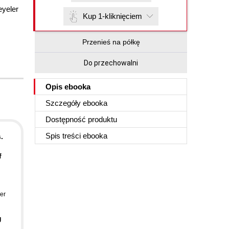
eyeler
Kup 1-kliknięciem
Przenieś na półkę
Do przechowalni
Opis
ebooka
Szczegóły
ebooka
Dostępność produktu
Spis treści
ebooka
.
f
d
er
g