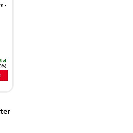
rn -
6 zł
16%)
a
ter