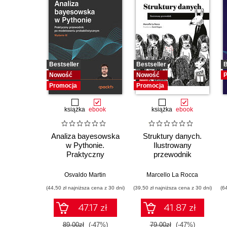
Bestseller
Bestseller
B
Nowość
Nowość
P
Promocja
Promocja
książka
ebook
książka
ebook
Analiza bayesowska
Struktury danych.
w Pythonie.
Ilustrowany
Praktyczny
przewodnik
przewodnik po
modelowaniu
Osvaldo Martin
Marcello La Rocca
probabilistycznym.
(44,50 zł najniższa cena z 30 dni)
(39,50 zł najniższa cena z 30 dni)
(6
Wydanie III
47.17 zł
41.87 zł
89.00zł
(-47%)
79.00zł
(-47%)