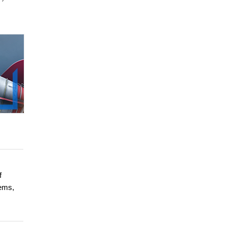
f
lems,