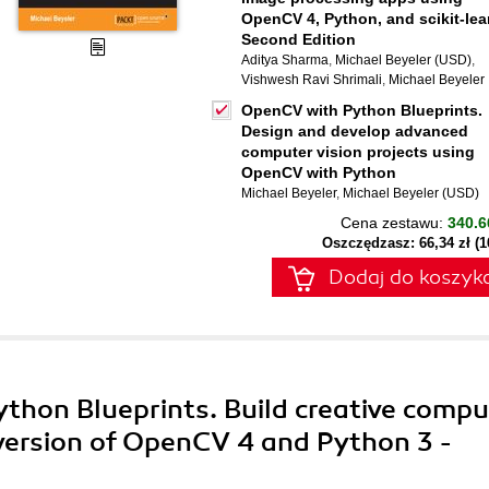
OpenCV 4, Python, and scikit-lea
Second Edition
Aditya Sharma
,
Michael Beyeler (USD)
,
Vishwesh Ravi Shrimali
,
Michael Beyeler
OpenCV with Python Blueprints.
Design and develop advanced
computer vision projects using
OpenCV with Python
Michael Beyeler
,
Michael Beyeler (USD)
Cena zestawu:
340.6
Oszczędzasz: 66,34 zł (
Dodaj do koszyk
thon Blueprints. Build creative compu
t version of OpenCV 4 and Python 3 -