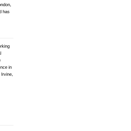
ondon,
nd has
orking
l
e
ence in
Irvine,