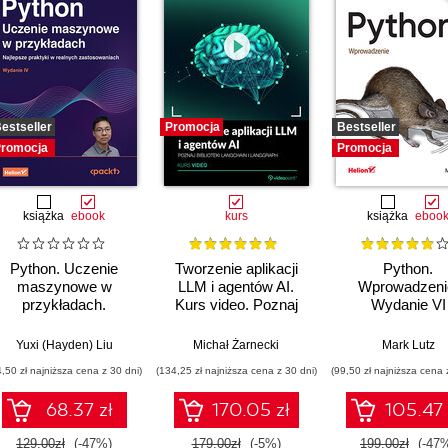
estseller
Promocja
Bestseller
romocja
Promocja
książka
ebook
kurs
książka
eboo
Python. Uczenie
Tworzenie aplikacji
Python.
maszynowe w
LLM i agentów AI.
Wprowadzeni
przykładach.
Kurs video. Poznaj
Wydanie VI
Najlepsze praktyki w
biblioteki LangChain i
realnych
LangGraph
Yuxi (Hayden) Liu
Michał Żarnecki
Mark Lutz
zastosowaniach.
4,50 zł najniższa cena z 30 dni)
(134,25 zł najniższa cena z 30 dni)
(99,50 zł najniższa cena 
Wydanie IV
68.37 zł
170.05 zł
105.47 
129.00zł
(-47%)
179.00zł
(-5%)
199.00zł
(-47