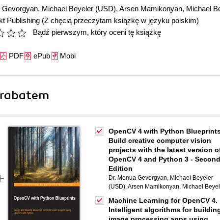
a Gevorgyan
,
Michael Beyeler (USD)
,
Arsen Mamikonyan
,
Michael B
t Publishing
(Z chęcią przeczytam książkę w języku polskim)
Bądź pierwszym, który oceni tę książkę
PDF
ePub
Mobi
 rabatem
OpenCV 4 with Python Blueprints
Build creative computer vision
projects with the latest version o
OpenCV 4 and Python 3 - Secon
Edition
Dr. Menua Gevorgyan
,
Michael Beyeler
(USD)
,
Arsen Mamikonyan
,
Michael Beyel
Machine Learning for OpenCV 4.
Intelligent algorithms for buildin
image processing apps using