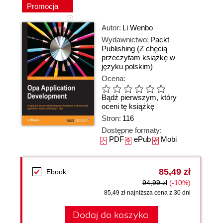
Promocja
Autor:
Li Wenbo
Wydawnictwo:
Packt
Publishing
(Z chęcią
przeczytam książkę w
języku polskim)
Ocena:
Bądź pierwszym, który
oceni tę książkę
Stron:
116
Dostępne formaty:
PDF
ePub
Mobi
85,49 zł
Ebook
94,99 zł
(-10%)
85,49 zł najniższa cena z 30 dni
Dodaj do koszyka