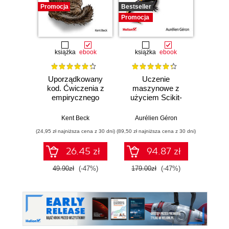
Promocja
Bestseller
Promocj
Promocja
książka
ebook
książka
ebook
ksią
Uporządkowany
Uczenie
Ko
kod. Ćwiczenia z
maszynowe z
Doma
empirycznego
użyciem Scikit-
D
projektowania
Learn, Keras i
Dosto
oprogramowania
TensorFlow.
arc
Kent Beck
Aurélien Géron
Vlad
Wydanie III
aplikacj
(24,95 zł najniższa cena z 30 dni)
(89,50 zł najniższa cena z 30 dni)
(39,50 zł naj
bi
26.45 zł
94.87 zł
49.90zł
(-47%)
179.00zł
(-47%)
79.0