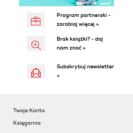
Strings
Sum
Program partnerski -
Functions
zarabiaj więcej »
Last expression return
Modules
Brak książki? - daj
Data structures
nam znać »
Records
Tuples
Lists
Subskrybuj newsletter
Iterating through a list
»
Finding elements
Transforming lists
Sorting a list
Maps
Pattern matching
Twoje Konto
Text parsers
Summary
Księgarnia
3. Developing Web Applications