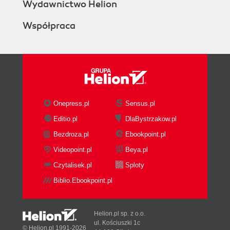
Starting a web server
Wydawnictwo Helion
A simple example
Współpraca
The server module
Dispatching requests
The resource handler
The dispatch handler
The register handler
The customize handler
The handlers group
Onepress.pl
Sensus.pl
Preparing pages
Editio.pl
DlaBystrzakow.pl
XHTML
Bezdroza.pl
Ebookpoint.pl
Creating a page
Adding styles
Videopoint.pl
Beya.pl
Handling events
Czytalisek.pl
Sploty
Manipulating DOMs
Biblio.Ebookpoint.pl
DOM selection
Reading values
Updating content
Helion.pl sp. z o.o.
Binding an event handler
ul. Kościuszki 1c
© Helion.pl 1991-2026