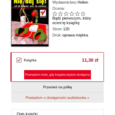
Wydawnictwo:
Helion
Ocena:
Bądź pierwszym, który
oceni tę książkę
Stron:
120
Druk:
oprawa miękka
11,30 zł
Książka
Powiadom mnie, gdy książka będzie dostępna
Przenieś na półkę
Powiadom o dostępności audiobooka »
Opis
książki