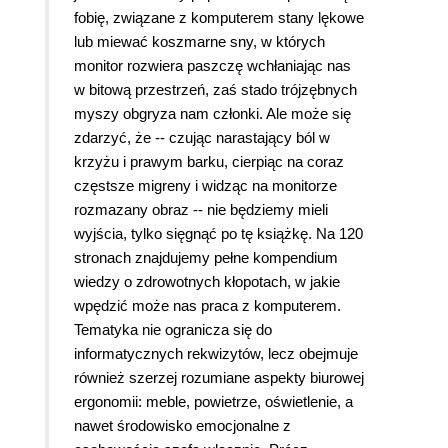
fobię, związane z komputerem stany lękowe
lub miewać koszmarne sny, w których
monitor rozwiera paszczę wchłaniając nas
w bitową przestrzeń, zaś stado trójzębnych
myszy obgryza nam członki. Ale może się
zdarzyć, że -- czując narastający ból w
krzyżu i prawym barku, cierpiąc na coraz
częstsze migreny i widząc na monitorze
rozmazany obraz -- nie będziemy mieli
wyjścia, tylko sięgnąć po tę książkę. Na 120
stronach znajdujemy pełne kompendium
wiedzy o zdrowotnych kłopotach, w jakie
wpędzić może nas praca z komputerem.
Tematyka nie ogranicza się do
informatycznych rekwizytów, lecz obejmuje
również szerzej rozumiane aspekty biurowej
ergonomii: meble, powietrze, oświetlenie, a
nawet środowisko emocjonalne z