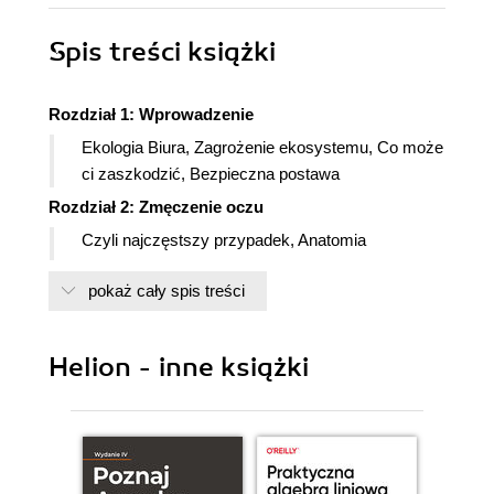
Spis treści
książki
Rozdział 1: Wprowadzenie
Ekologia Biura, Zagrożenie ekosystemu, Co może
ci zaszkodzić, Bezpieczna postawa
Rozdział 2: Zmęczenie oczu
Czyli najczęstszy przypadek, Anatomia
zmęczenia oczu, Mnogość rodzajów zmęczenia
pokaż cały spis treści
oczu, Zapobieganie i łagodzenie zmęczenia oczu,
Suchość oczu
Rozdział 3: Okulary i szkła kontaktowe
Helion - inne książki
Dostosuj swój wzrok do pracy z komputerem,
Czy potrzebujesz okularów?, Powszechne
problemy ze wzrokiem, Sprawdź swojego lekarza,
Zastosowanie właściwej korekcji