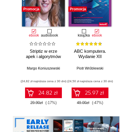
Promocja
Promocja
Promocj
ebook
audiobook
książka
ebook
ksią
Striptiz w erze
ABC komputera.
Aplik
apek i algorytmów
Wydanie XII
dla
Margo Koniuszewski
Piotr Wróblewski
Krzysz
(24,82 zł najniższa cena z 30 dni)
(24,50 zł najniższa cena z 30 dni)
(23,94 zł naj
24.82 zł
25.97 zł
29.90zł
(-17%)
49.00zł
(-47%)
39.9