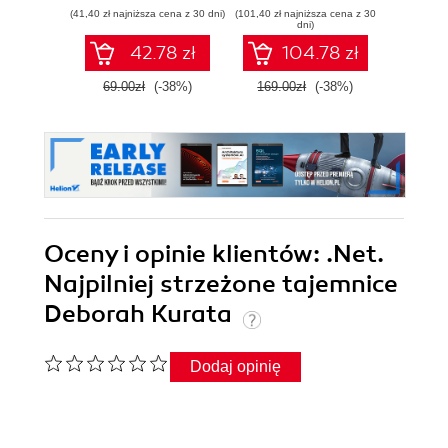
aplikacje
na programach
witryn
(41,40 zł najniższa cena z 30 dni)
(101,40 zł najniższa cena z 30
(89,50 zł naj
internetowe z C# i
Blazor, .NET
serwi
dni)
.NET 7. Wydanie II
MAUI, gRPC,
za
42.78 zł
104.78 zł
GraphQL i innych
ASP.N
zaawansowanych
Blazor 
69.00zł
(-38%)
169.00zł
(-38%)
179.0
technologiach
Wyd
Oceny i opinie klientów: .Net.
Najpilniej strzeżone tajemnice
Deborah Kurata
Dodaj opinię