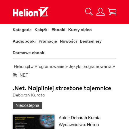
Kategorie
Książki
Ebooki
Kursy video
Audiobooki
Promocje
Nowości
Bestsellery
Darmowe ebooki
Helion.pl
»
Programowanie
»
Języki programowania
»
📚 .NET
.Net. Najpilniej strzeżone tajemnice
Deborah Kurata
Niedostępna
Autor:
Deborah Kurata
Wydawnictwo:
Helion