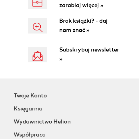
Ulepszone rzutowanie (85)
zarabiaj więcej »
Aliasy typów danych (86)
Wyrażenia regularne (87)
Brak książki? - daj
Przeciążanie procedur (90)
nam znać »
Przeciążanie operatorów (94)
Eksploracja nieodkrytych regionów (97)
Komentarze XML (98)
Subskrybuj newsletter
Oznaczanie przestarzałego kodu (101)
»
Rozwijanie technik debugowania (103)
Co opisano w tym rozdziale? (113)
Rozdział 4. ADO (115)
Co zostanie opisane w tym rozdziale? (115)
Praca z bazami danych przy użyciu okna Server
Twoje Konto
Explorer (116)
Księgarnia
Zarządzanie procedurami składowanymi przy
użyciu projektu bazodanowego (126)
Wydawnictwo Helion
Korzystanie z komponentu Microsoft Data Access
Application Block (134)
Współpraca
Konfigurowanie połączenia (136)