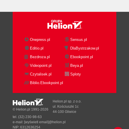
Oglądanie zestawów danych w formacie XML
(138)
Filtrowanie zestawów danych przy użyciu
widoków (140)
Konstruowanie "inteligentnych" zestawów danych
Onepress.pl
Sensus.pl
z wykorzystaniem właściwości rozszerzonych
(142)
Editio.pl
DlaBystrzakow.pl
Co opisano w tym rozdziale? (147)
Bezdroza.pl
Ebookpoint.pl
Rozdział 5. Programowanie defensywne (149)
Videopoint.pl
Beya.pl
Co zostanie opisane w tym rozdziale? (149)
Czytalisek.pl
Sploty
Przewidywanie błędów (150)
Biblio.Ebookpoint.pl
Wdrażanie metodologii projektowej (150)
Zapobieganie nieautoryzowanemu dostępowi do
aplikacji (155)
Helion.pl sp. z o.o.
Weryfikacja danych (159)
ul. Kościuszki 1c
© Helion.pl 1991-2026
44-100 Gliwice
Przestrzeganie zalecanych praktyk
tel. (32) 230-98-63
programistycznych (163)
e-mail:
[wyświetl email]@helion.pl
Zarządzanie błędami w aplikacji (166)
NIP: 6312636254