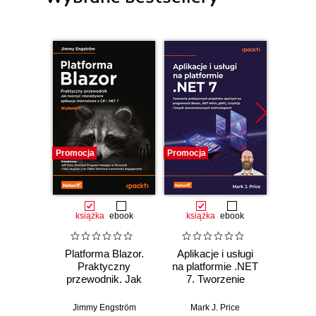
Promocja
Promocja
Promocj
książka
ebook
książka
ebook
ksią
Platforma Blazor.
Aplikacje i usługi
C# 11 
Praktyczny
na platformie .NET
prog
przewodnik. Jak
7. Tworzenie
a
tworzyć
praktycznych
wielopl
interaktywne
projektów opartych
Twórz
Jimmy Engström
Mark J. Price
Mar