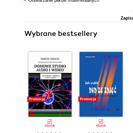
Odtwarzanie plików multimedialnych
Zapis
Wybrane bestsellery
Promocja
Promocja
ebook
ebook