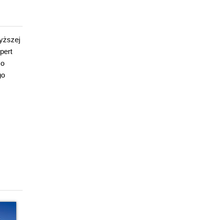
yższej
pert
 o
go