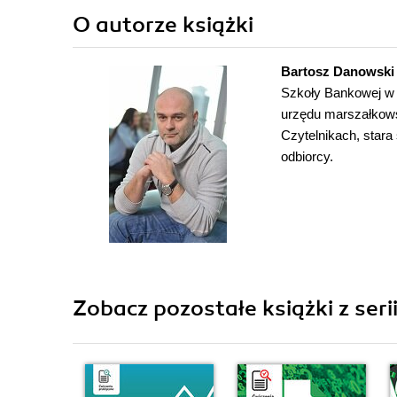
O autorze
książki
Bartosz Danowski
Szkoły Bankowej w 
urzędu marszałkows
Czytelnikach, stara
odbiorcy.
Zobacz pozostałe książki z seri