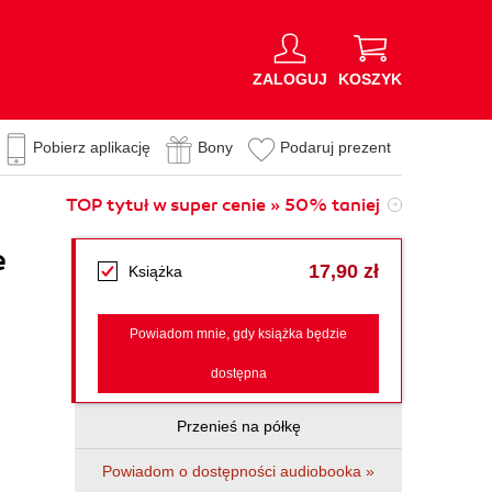
ZALOGUJ
KOSZYK
Pobierz aplikację
Bony
Podaruj prezent
TOP tytuł w super cenie » 50% taniej
e
17,90 zł
Książka
Powiadom mnie, gdy książka będzie
dostępna
Przenieś na półkę
Powiadom o dostępności audiobooka »