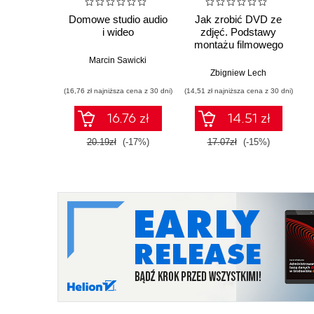
Domowe studio audio
Jak zrobić DVD ze
i wideo
zdjęć. Podstawy
montażu filmowego
Marcin Sawicki
Zbigniew Lech
(16,76 zł najniższa cena z 30 dni)
(14,51 zł najniższa cena z 30 dni)
16.76 zł
14.51 zł
20.19zł
(-17%)
17.07zł
(-15%)