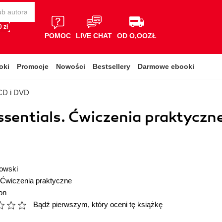
 zł
POMOC
LIVE CHAT
OD O,OOZŁ
oki
Promocje
Nowości
Bestsellery
Darmowe ebooki
 CD i DVD
ssentials. Ćwiczenia praktyczn
owski
Ćwiczenia praktyczne
on
Bądź pierwszym, który oceni tę książkę