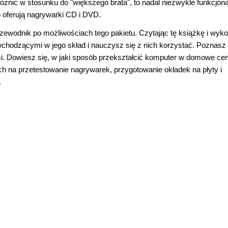
óżnic w stosunku do "większego brata", to nadal niezwykle funkcjon
 oferują nagrywarki CD i DVD.
rzewodnik po możliwościach tego pakietu. Czytając tę książkę i wyk
 wchodzącymi w jego skład i nauczysz się z nich korzystać. Poznasz
i. Dowiesz się, w jaki sposób przekształcić komputer w domowe ce
h na przetestowanie nagrywarek, przygotowanie okładek na płyty i
.