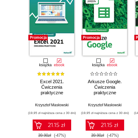
Promocja
Promocja
P
książka
ebook
książka
ebook
Excel 2021.
Arkusze Google.
Ćwiczenia
Ćwiczenia
praktyczne
praktyczne
Krzysztof Masłowski
Krzysztof Masłowski
(19,95 zł najniższa cena z 30 dni)
(19,95 zł najniższa cena z 30 dni)
(1
21.15 zł
21.15 zł
39.90zł
(-47%)
39.90zł
(-47%)