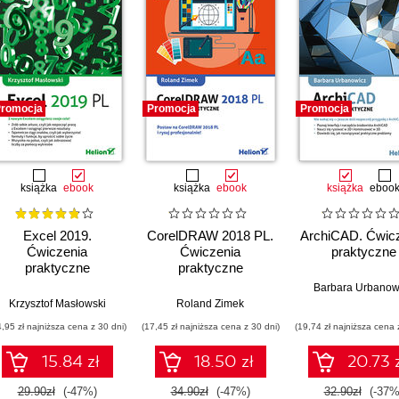
romocja
Promocja
Promocja
książka
ebook
książka
ebook
książka
eboo
Excel 2019.
CorelDRAW 2018 PL.
ArchiCAD. Ćwic
Ćwiczenia
Ćwiczenia
praktyczne
praktyczne
praktyczne
Barbara Urbanow
Krzysztof Masłowski
Roland Zimek
4,95 zł najniższa cena z 30 dni)
(17,45 zł najniższa cena z 30 dni)
(19,74 zł najniższa cena 
15.84 zł
18.50 zł
20.73 
29.90zł
(-47%)
34.90zł
(-47%)
32.90zł
(-37%