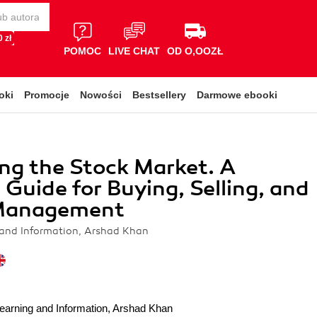
 zł
POMOC
LIVE CHAT
OD O,OOZŁ
oki
Promocje
Nowości
Bestsellery
Darmowe ebooki
ng the Stock Market. A
l Guide for Buying, Selling, and
 Management
 and Information, Arshad Khan
earning and Information
,
Arshad Khan