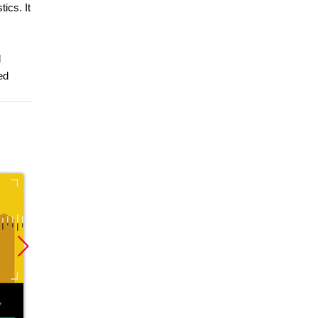
ics. It
d
ed
Promocja
Promocja
Promoc