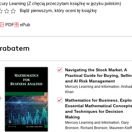
cury Learning
(Z chęcią przeczytam książkę w języku polskim)
Bądź pierwszym, który oceni tę książkę
PDF
ePub
 rabatem
Navigating the Stock Market. A
Practical Guide for Buying, Sellin
and AI Risk Management
Mercury Learning and Information
,
Arsha
Khan
Mathematics for Business. Explo
Essential Mathematical Concept
and Techniques for Decision
Making
Mercury Learning and Information
,
Gary
Bronson
,
Richard Bronson
,
Maureen Kieff