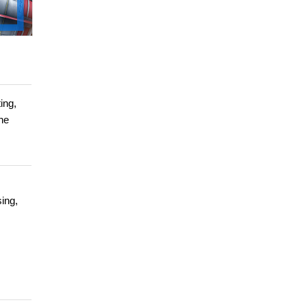
ing,
ine
sing,