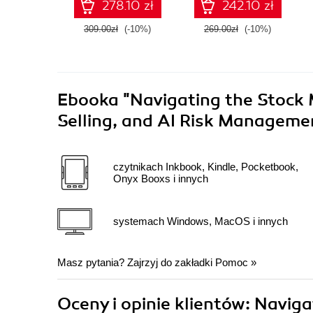
278.10 zł
242.10 zł
309.00zł
(-10%)
269.00zł
(-10%)
Ebooka
"Navigating the Stock M
Selling, and AI Risk Managem
czytnikach Inkbook, Kindle, Pocketbook,
Onyx Booxs i innych
systemach Windows, MacOS i innych
Masz pytania? Zajrzyj do zakładki
Pomoc
»
Oceny i opinie klientów: Naviga