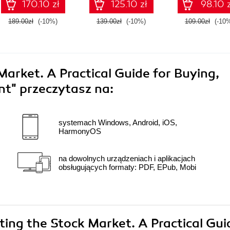
170.10 zł
125.10 zł
98.10 z
189.00zł
(-10%)
139.00zł
(-10%)
109.00zł
(-10
arket. A Practical Guide for Buying,
ent"
przeczytasz na:
systemach Windows, Android, iOS,
HarmonyOS
na dowolnych urządzeniach i aplikacjach
obsługujących formaty: PDF, EPub, Mobi
ting the Stock Market. A Practical Gui