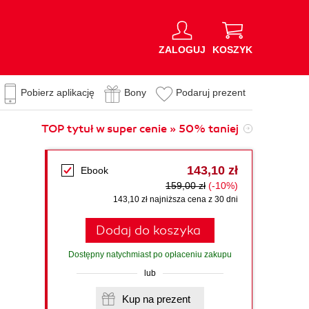
ZALOGUJ
KOSZYK
Pobierz aplikację
Bony
Podaruj prezent
TOP tytuł w super cenie » 50% taniej
143,10 zł
Ebook
159,00 zł
(-10%)
143,10 zł najniższa cena z 30 dni
Dodaj do koszyka
Dostępny natychmiast po opłaceniu zakupu
lub
Kup na prezent