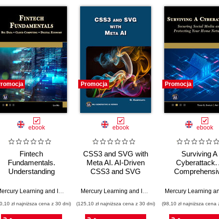
romocja
Promocja
Promocja
ebook
ebook
ebook
Fintech
CSS3 and SVG with
Surviving A
Fundamentals.
Meta AI. AI-Driven
Cyberattack.
Understanding
CSS3 and SVG
Comprehensi
Emerging
Design Techniques
Guide to Digit
Technologies and
for Modern Web
Security for Fam
,
Gary Bronson
,
Richard Bronson
Mercury Learning and Information
,
Len Mei
,
Maureen Kieff
Mercury Learning and Information
,
Oswald Campes
Their Impact on
Solutions
and Business
0,10 zł najniższa cena z 30 dni)
(125,10 zł najniższa cena z 30 dni)
(98,10 zł najniższa cena 
Modern Industries