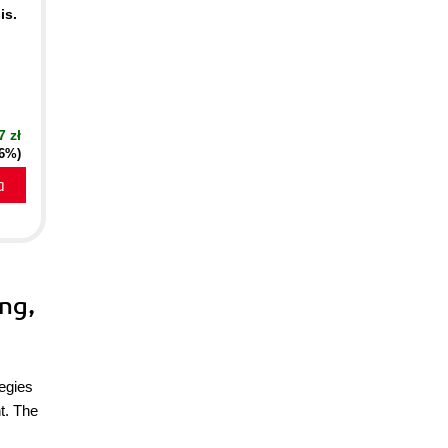
is.
7 zł
16%)
a
ng,
tegies
t. The