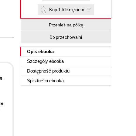
Kup 1-kliknięciem
Przenieś na półkę
Do przechowalni
Opis
ebooka
Szczegóły
ebooka
Dostępność produktu
g,
Spis treści
ebooka
d
re
s