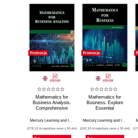
Promocja
Promocja
P
ebook
ebook
Mathematics for
Mathematics for
Business Analysis.
Business. Explore
Comprehensive
Essential
Mathematical
Mathematical
Techniques and
Concepts and
Mercury Learning and Information
,
Paul Turner
,
Justine Wood
Mercury Learning and Information
Applications for
Techniques for
(278,10 zł najniższa cena z 30 dni)
(242,10 zł najniższa cena z 30 dni)
(17
Business
Decision Making