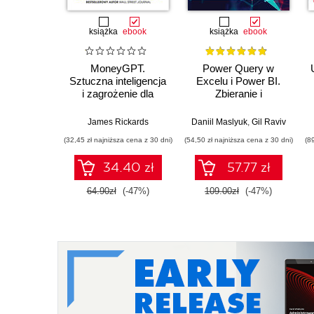
książka
ebook
książka
ebook
MoneyGPT.
Power Query w
Sztuczna inteligencja
Excelu i Power BI.
i zagrożenie dla
Zbieranie i
globalnej ekonomii
przekształcanie
danych. Wydanie II
James Rickards
Daniil Maslyuk
,
Gil Raviv
(32,45 zł najniższa cena z 30 dni)
(54,50 zł najniższa cena z 30 dni)
(8
34.40 zł
57.77 zł
64.90zł
(-47%)
109.00zł
(-47%)