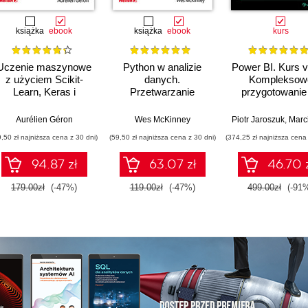
książka
ebook
książka
ebook
kurs
Uczenie maszynowe
Python w analizie
Power BI. Kurs v
z użyciem Scikit-
danych.
Kompleksow
Learn, Keras i
Przetwarzanie
przygotowanie
TensorFlow. Wydanie
danych za pomocą
pracy Power 
III
pakietów pandas i
developera
Aurélien Géron
Wes McKinney
Piotr Jaroszuk
,
Marcin Paluszk
NumPy oraz
9,50 zł najniższa cena z 30 dni)
(59,50 zł najniższa cena z 30 dni)
(374,25 zł najniższa cena 
środowiska Jupyter.
Wydanie III
94.87 zł
63.07 zł
46.70 
179.00zł
(-47%)
119.00zł
(-47%)
499.00zł
(-91