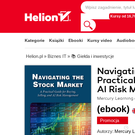
Kursy od 16,70
Kategorie
Książki
Ebooki
Kursy video
Audiobo
Helion.pl
»
Biznes IT
»
📚 Giełda i inwestycje
Navigati
Practica
AI Risk
Mercury Learning
(ebook)
Promocja
Autorzy:
Mercury L