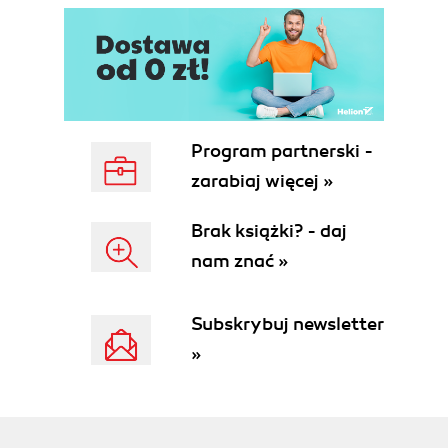
Zgrywanie materiału na twardy dysk (70)
Dopasowanie zgranego materiału do
pojemności zapisywalnej płyty DVD (73)
Zapis zmodyfikowanego materiału na płycie
DVD (75)
Testowanie kopii (78)
Program partnerski -
Tworzenie własnej płyty DVD wideo (79)
zarabiaj więcej »
Rozdział 6. Zapis pakietowy (93)
Brak książki? - daj
Rozdział 7. Płyta DVD jako pojemny nośnik dla
nam znać »
kopii bezpieczeństwa (99)
Tworzenie archiwum (100)
Subskrybuj newsletter
Odzyskiwanie danych z archiwum (106)
Automatyzacja wykonywanych zadań (109)
»
Dodatek (111)
Podsumowanie (115)