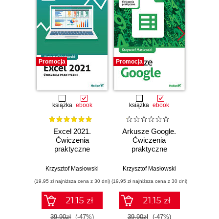
Promocja
Promocja
Promocj
książka
ebook
książka
ebook
ksią
Excel 2021.
Arkusze Google.
Exc
Ćwiczenia
Ćwiczenia
Ćw
praktyczne
praktyczne
pr
Krzysztof Masłowski
Krzysztof Masłowski
Krzysz
(19,95 zł najniższa cena z 30 dni)
(19,95 zł najniższa cena z 30 dni)
(14,95 zł naj
21.15 zł
21.15 zł
39.90zł
(-47%)
39.90zł
(-47%)
29.9