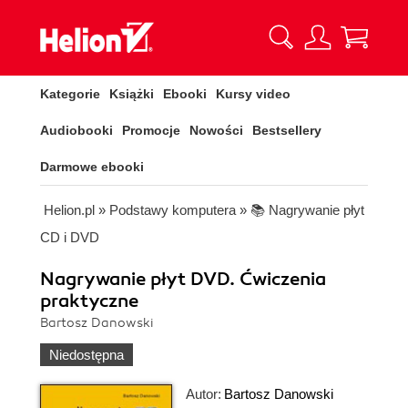
Kategorie
Książki
Ebooki
Kursy video
Audiobooki
Promocje
Nowości
Bestsellery
Darmowe ebooki
Helion.pl
»
Podstawy komputera
»
📚 Nagrywanie płyt
CD i DVD
Nagrywanie płyt DVD. Ćwiczenia
praktyczne
Bartosz Danowski
Niedostępna
Autor:
Bartosz Danowski