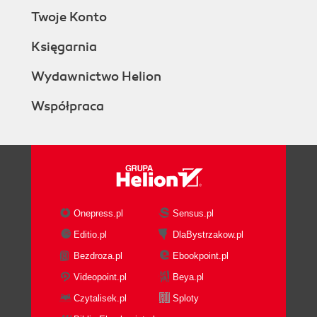
Twoje Konto
Księgarnia
Wydawnictwo Helion
Współpraca
Onepress.pl
Sensus.pl
Editio.pl
DlaBystrzakow.pl
Bezdroza.pl
Ebookpoint.pl
Videopoint.pl
Beya.pl
Czytalisek.pl
Sploty