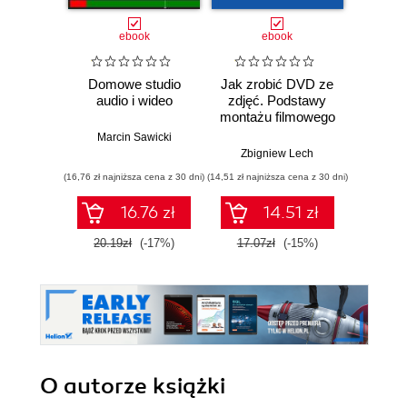
ebook
ebook
Domowe studio
Jak zrobić DVD ze
audio i wideo
zdjęć. Podstawy
montażu filmowego
Marcin Sawicki
Zbigniew Lech
(16,76 zł najniższa cena z 30 dni)
(14,51 zł najniższa cena z 30 dni)
16.76 zł
14.51 zł
20.19zł
(-17%)
17.07zł
(-15%)
O autorze
książki