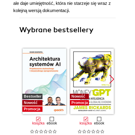
ale daje umiejętność, która nie starzeje się wraz z
kolejną wersją dokumentacji.
Wybrane bestsellery
Bestseller
Nowość
Promocj
Nowość
Promocja
Promocja
książka
ebook
książka
ebook