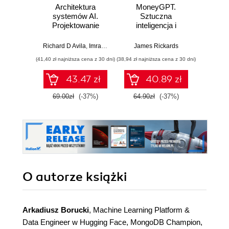
Architektura
MoneyGPT.
Jak 
systemów AI.
Sztuczna
wł
Projektowanie
inteligencja i
asyst
skalowalnego i
zagrożenie dla
krok
niezawodnego
globalnej ekonomii
Richard D Avila
,
Imran Ahmad
James Rickards
oprogramowania
(41,40 zł najniższa cena z 30 dni)
(38,94 zł najniższa cena z 30 dni)
(41,27 zł naj
43.47 zł
40.89 zł
69.00zł
(-37%)
64.90zł
(-37%)
59.0
O autorze
książki
Arkadiusz Borucki
, Machine Learning Platform &
Data Engineer w Hugging Face, MongoDB Champion,