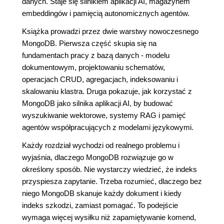
danych. Staje się silnikiem aplikacji AI, magazynem
embeddingów i pamięcią autonomicznych agentów.
Książka prowadzi przez dwie warstwy nowoczesnego
MongoDB. Pierwsza część skupia się na
fundamentach pracy z bazą danych - modelu
dokumentowym, projektowaniu schematów,
operacjach CRUD, agregacjach, indeksowaniu i
skalowaniu klastra. Druga pokazuje, jak korzystać z
MongoDB jako silnika aplikacji AI, by budować
wyszukiwanie wektorowe, systemy RAG i pamięć
agentów współpracujących z modelami językowymi.
Każdy rozdział wychodzi od realnego problemu i
wyjaśnia, dlaczego MongoDB rozwiązuje go w
określony sposób. Nie wystarczy wiedzieć, że indeks
przyspiesza zapytanie. Trzeba rozumieć, dlaczego bez
niego MongoDB skanuje każdy dokument i kiedy
indeks szkodzi, zamiast pomagać. To podejście
wymaga więcej wysiłku niż zapamiętywanie komend,