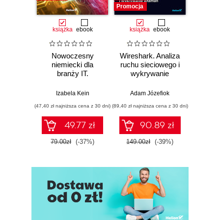
Promocja
Promocj
książka
ebook
książka
ebook
ksią
Nowoczesny
Wireshark. Analiza
Aut
niemiecki dla
ruchu sieciowego i
prze
branży IT.
wykrywanie
s
Praktyczne
włamań
ste
przykłady i
p
Izabela Kein
Adam Józefiok
Wito
ćwiczenia
(47,40 zł najniższa cena z 30 dni)
(89,40 zł najniższa cena z 30 dni)
(35,94 zł naj
49.77 zł
90.89 zł
79.00zł
(-37%)
149.00zł
(-39%)
59.9