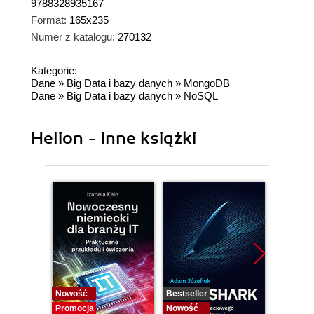
9788328935167
Format:
165x235
Numer z katalogu:
270132
Kategorie:
Dane
»
Big Data i bazy danych
»
MongoDB
Dane
»
Big Data i bazy danych
»
NoSQL
Helion - inne książki
Nowość
Bestseller
Bestselle
Promocja
Nowość
Nowość