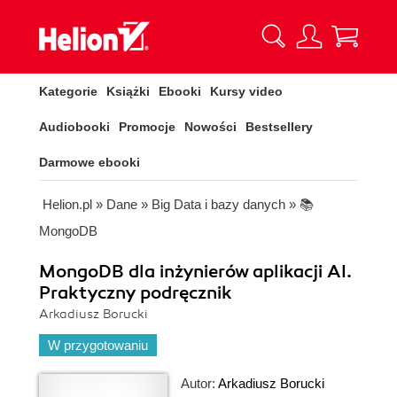
Kategorie
Książki
Ebooki
Kursy video
Audiobooki
Promocje
Nowości
Bestsellery
Darmowe ebooki
Helion.pl
»
Dane
»
Big Data i bazy danych
»
📚
MongoDB
MongoDB dla inżynierów aplikacji AI.
Praktyczny podręcznik
Arkadiusz Borucki
W przygotowaniu
Autor:
Arkadiusz Borucki