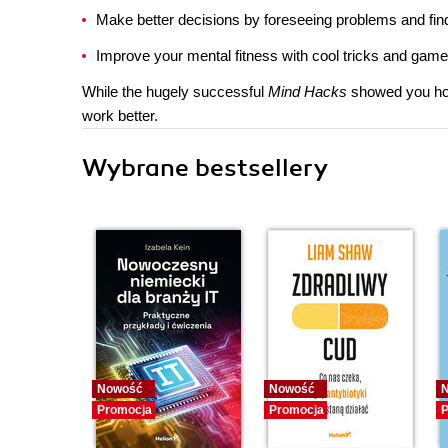
Make better decisions by foreseeing problems and find
Improve your mental fitness with cool tricks and gam
While the hugely successful
Mind Hacks
showed you ho
work better.
Wybrane bestsellery
Nowość
Nowość
Promocja
Promocja
P