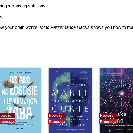
ing surprising solutions
es
w your brain works,
Mind Performance Hacks
shows you how to mak
Nowość
Nowość
Nowość
romocja
Promocja
Promocja