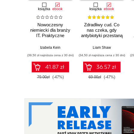
książka
ebook
książka
ebook
Nowoczesny
Zdradliwy cud. Co
niemiecki dla branży
nas czeka, gdy
IT. Praktyczne
antybiotyki przestaną
przykłady i ćwiczenia
działać
Izabela Kein
Liam Shaw
(39,50 zł najniższa cena z 30 dni)
(34,50 zł najniższa cena z 30 dni)
(2
41.87 zł
36.57 zł
79.00zł
(-47%)
69.00zł
(-47%)