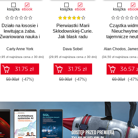
książka
ebook
książka
ebook
książka
eboo
Działo na łososie i
Pierwiastki Marii
Cząstka widm
lewitująca żaba.
Skłodowskiej-Curie.
Nieuchwytne 
Zwariowana nauka i
Jak blask radu
tajemnicze neut
jej całkiem poważne
oświetlił drogę
odkrycia
kobietom w świecie
Carly Anne York
Dava Sobel
Alan Chodos
,
James Ri
nauki
9,95 zł najniższa cena z 30 dni)
(29,95 zł najniższa cena z 30 dni)
(34,50 zł najniższa cena 
31.75 zł
31.75 zł
36.57 z
59.90zł
(-47%)
59.90zł
(-47%)
69.00zł
(-47%