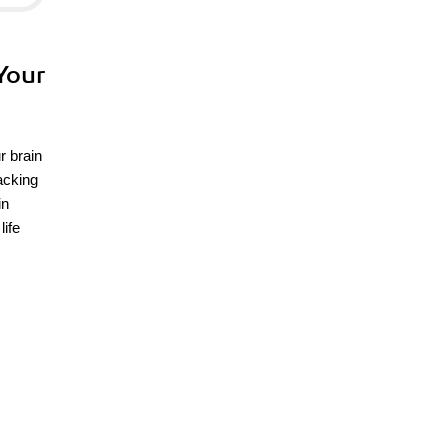
Your
r brain
acking
in
life