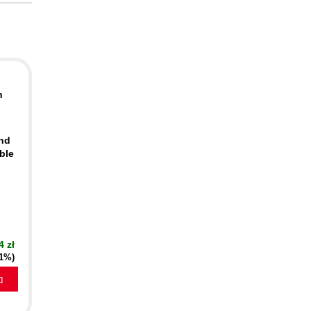
n
ind
ble
4 zł
21%)
a