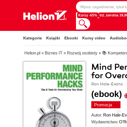
Kursy -65%
Inż. zwrotna 39,90
Kategorie
Książki
Ebooki
Kursy video
Audiobo
Helion.pl
»
Biznes IT
»
Rozwój osobisty
»
📚 Kompetenc
Mind Per
for Over
Ron Hale-Evans
(ebook)
Promocja
Autor:
Ron Hale-E
Wydawnictwo:
O'Re