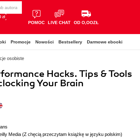
 zł
POMOC
LIVE CHAT
OD O,OOZŁ
oki
Promocje
Nowości
Bestsellery
Darmowe ebooki
je osobiste
formance Hacks. Tips & Tools
clocking Your Brain
vans
illy Media
(Z chęcią przeczytam książkę w języku polskim)