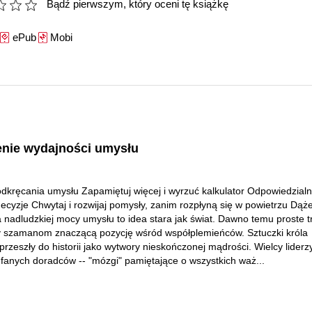
Bądź pierwszym, który oceni tę książkę
ePub
Mobi
nie wydajności umysłu
odkręcania umysłu Zapamiętuj więcej i wyrzuć kalkulator Odpowiedzialn
ecyzje Chwytaj i rozwijaj pomysły, zanim rozpłyną się w powietrzu Dąż
a nadludzkiej mocy umysłu to idea stara jak świat. Dawno temu proste tr
y szamanom znaczącą pozycję wśród współplemieńców. Sztuczki króla
rzeszły do historii jako wytwory nieskończonej mądrości. Wielcy liderzy
fanych doradców -- "mózgi" pamiętające o wszystkich waż...