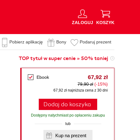
ZALOGUJ
KOSZYK
Pobierz aplikację
Bony
Podaruj prezent
TOP tytuł w super cenie » 50% taniej
67,92 zł
Ebook
79,90 zł
(-15%)
67,92 zł najniższa cena z 30 dni
Dodaj do koszyka
Dostępny natychmiast po opłaceniu zakupu
lub
Kup na prezent