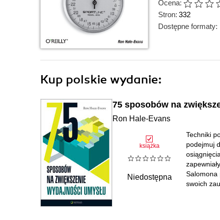
Ocena:
Stron:
332
Dostępne formaty:
Kup polskie wydanie:
75 sposobów na zwiększe
Ron Hale-Evans
Techniki p
podejmuj d
książka
osiągnięci
zapewniał
Salomona p
Niedostępna
swoich zau