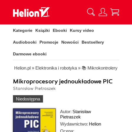
Kategorie
Książki
Ebooki
Kursy video
Audiobooki
Promocje
Nowości
Bestsellery
Darmowe ebooki
Helion.pl
»
Elektronika i robotyka
»
📚 Mikrokontrolery
Mikroprocesory jednoukładowe PIC
Stanisław Pietraszek
Niedostępna
Autor:
Stanisław
Pietraszek
Wydawnictwo:
Helion
Ocena: