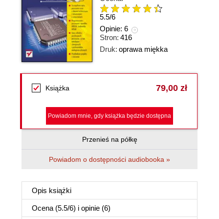
5.5
/
6
Opinie:
6
Stron:
416
Druk:
oprawa miękka
79,00 zł
Książka
Powiadom mnie, gdy książka będzie dostępna
Przenieś na półkę
Powiadom o dostępności audiobooka »
Opis
książki
Ocena (
5.5
/
6
) i opinie (6)