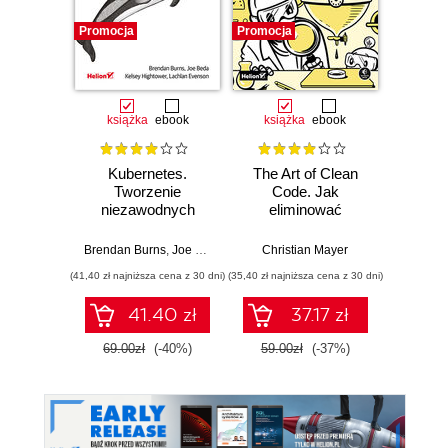
Promocja
Promocja
Promocj
książka
ebook
książka
ebook
ksią
Kubernetes.
The Art of Clean
Przys
Tworzenie
Code. Jak
Lean 
niezawodnych
eliminować
roz
systemów
złożoność i pisać
techn
rozproszonych.
czysty kod
Brendan Burns
,
Joe Beda
,
Kelsey Hightower
Christian Mayer
,
Lachlan Evenson
Wydanie III
(41,40 zł najniższa cena z 30 dni)
(35,40 zł najniższa cena z 30 dni)
(35,40 zł naj
41.40 zł
37.17 zł
69.00zł
(-40%)
59.00zł
(-37%)
59.0