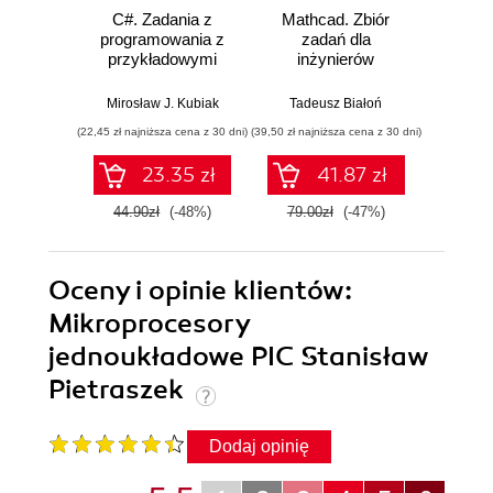
C#. Zadania z
Mathcad. Zbiór
Unity
programowania z
zadań dla
Progra
przykładowymi
inżynierów
nas
rozwiązaniami.
Wydanie III
Mirosław J. Kubiak
Tadeusz Białoń
Jacek R
(22,45 zł najniższa cena z 30 dni)
(39,50 zł najniższa cena z 30 dni)
(22,45 zł naj
23.35 zł
41.87 zł
44.90zł
(-48%)
79.00zł
(-47%)
44.9
Oceny i opinie klientów:
Mikroprocesory
jednoukładowe PIC Stanisław
Pietraszek
Dodaj opinię