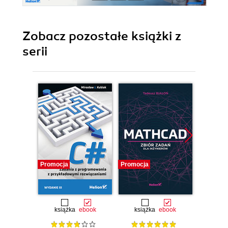
Zobacz pozostałe książki z
serii
Promocja
Promocja
Promocj
książka
ebook
książka
ebook
ksią