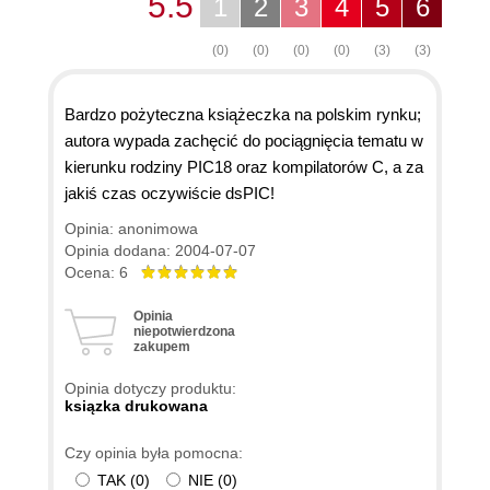
5.5
1
2
3
4
5
6
(0)
(0)
(0)
(0)
(3)
(3)
Bardzo pożyteczna książeczka na polskim rynku;
autora wypada zachęcić do pociągnięcia tematu w
kierunku rodziny PIC18 oraz kompilatorów C, a za
jakiś czas oczywiście dsPIC!
Opinia: anonimowa
Opinia dodana: 2004-07-07
Ocena: 6
Opinia
niepotwierdzona
zakupem
Opinia dotyczy produktu:
ksiązka drukowana
Czy opinia była pomocna:
TAK
(
0
)
NIE
(
0
)