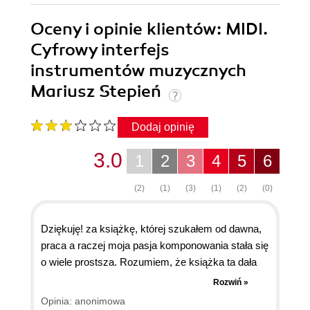
Oceny i opinie klientów: MIDI.
Cyfrowy interfejs
instrumentów muzycznych
Mariusz Stepień
Dodaj opinię
3.0
1
2
3
4
5
6
(2)
(1)
(3)
(1)
(2)
(0)
Dziękuję! za książkę, której szukałem od dawna,
praca a raczej moja pasja komponowania stała się
o wiele prostsza. Rozumiem, że książka ta dała
mi podstawy do pracy z tym miłym (teraz)
Rozwiń »
programem, ale chciałbym maksymalnie
Opinia: anonimowa