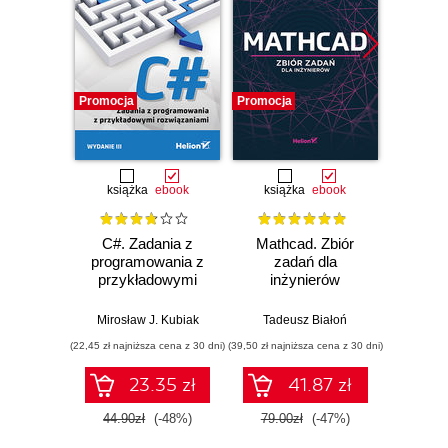
Promocja
Promocja
Promocj
książka
ebook
książka
ebook
ksią
C#. Zadania z
Mathcad. Zbiór
Unity
programowania z
zadań dla
Progra
przykładowymi
inżynierów
nas
rozwiązaniami.
Wydanie III
Mirosław J. Kubiak
Tadeusz Białoń
Jacek R
(22,45 zł najniższa cena z 30 dni)
(39,50 zł najniższa cena z 30 dni)
(22,45 zł naj
23.35 zł
41.87 zł
44.90zł
(-48%)
79.00zł
(-47%)
44.9