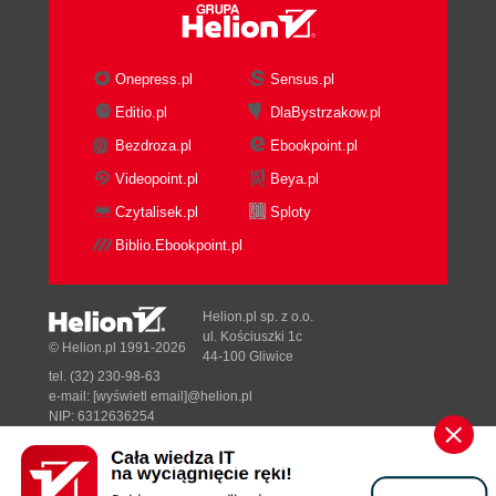
Konfiguracja programu (54)
Setup MME (56)
MIDI System Setup (57)
Onepress.pl
Sensus.pl
MIDI Filtering (58)
Editio.pl
DlaBystrzakow.pl
Metronome (59)
Bezdroza.pl
Ebookpoint.pl
Synchronization (59)
Typ ścieżek (60)
Videopoint.pl
Beya.pl
Inne opcje (61)
Czytalisek.pl
Sploty
Przepis na utwór (61)
Biblio.Ebookpoint.pl
Przygotowania (62)
Tempo utworu (63)
Transpozycja i dynamika gry (64)
Helion.pl sp. z o.o.
Nagrywanie (66)
ul. Kościuszki 1c
© Helion.pl 1991-2026
44-100 Gliwice
Dobór instrumentów (66)
tel. (32) 230-98-63
Edycja (68)
e-mail:
[wyświetl email]@helion.pl
Mikser (71)
NIP: 6312636254
Regon: 241989027
Proporcje głośności w partii perkusyjnej (72)
ABC stosowania kontrolerów (74)
Designed with ♥ by
Tonik.pl