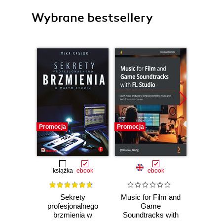
Wybrane bestsellery
Promocja
Promocja
Promocj
książka
ebook
ebook
Sekrety
Music for Film and
PreSo
profesjonalnego
Game
One. 
brzmienia w
Soundtracks with
uży