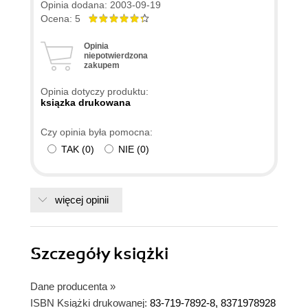
wykorzystać wszystkie funkcje jakie drzemią w
Opinia dodana: 2003-09-19
tym, moim zdaniem znakomitym sekwencerem.
Ocena: 5
Mam nadzieję, że w przyszłości powstanie
Opinia
szczegółowa książka programu Cubase (apetyt
niepotwierdzona
zakupem
wzrósł w miarę...komponowania). Marzy mi się
żeby przetłumaczyć instrukcję do Cubase
Opinia dotyczy produktu:
zawartą w dokumentacji w/w programu - to było
ksiązka drukowana
by naprawdę SUPER, niestety nie wszyscy znają
Czy opinia była pomocna:
biegle angielski.
TAK
(
0
)
NIE
(
0
)
Pozdrawiam i jeszcze raz szczerze dziękuję.
więcej opinii
Szczegóły
książki
Dane producenta
»
ISBN Książki drukowanej:
83-719-7892-8, 8371978928