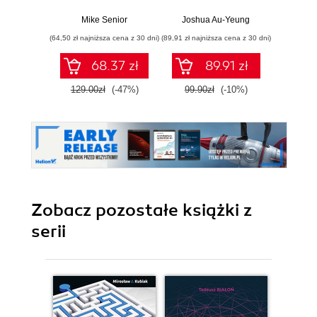
małym studiu
FL Studio. Learn
music production,
Mike Senior
Joshua Au-Yeung
Janu
compose
(64,50 zł najniższa cena z 30 dni)
(89,91 zł najniższa cena z 30 dni)
(49,50 zł naj
orchestral music,
and launch your
68.37 zł
89.91 zł
music career
129.00zł
(-47%)
99.90zł
(-10%)
99.0
Zobacz pozostałe książki z
serii