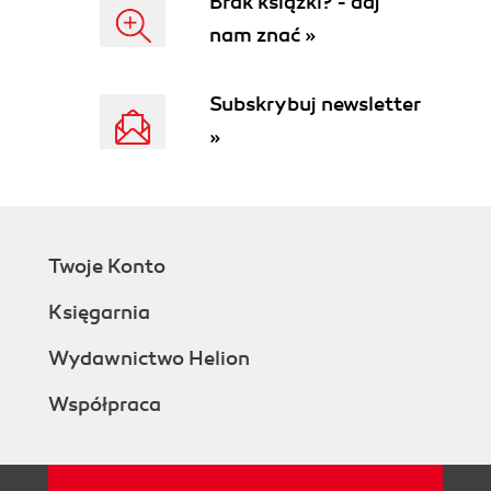
Brak książki? - daj
System szesnastkowy - strachy na Lachy
nam znać »
(41)
Postać komunikatów (42)
Subskrybuj newsletter
Rozdział 4. Cubase - praca z sekwenserem (45)
»
Poznajemy miejsce pracy (45)
Górny pasek statusu (45)
Pole inspektora (46)
Aktywne kolumny (47)
Widok partii instrumentalnych (48)
Twoje Konto
Panel sterujący (48)
Klawisze skrótów (49)
Księgarnia
Przyborniki (49)
Tryby edycji - wprowadzenie (51)
Wydawnictwo Helion
Key Edit (51)
Współpraca
List (52)
Drum (53)
Score (54)
Mastertrack (54)