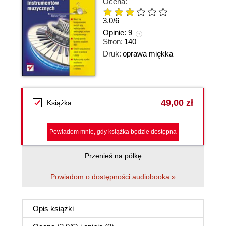
Ocena:
3.0
/
6
Opinie:
9
Stron:
140
Druk:
oprawa miękka
49,00 zł
Książka
Powiadom mnie, gdy książka będzie dostępna
Przenieś na półkę
Powiadom o dostępności audiobooka »
Opis
książki