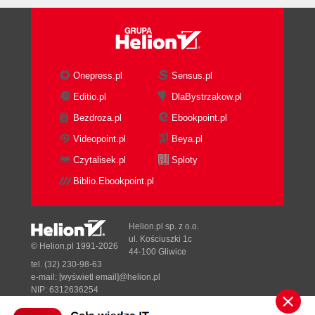
Onepress.pl
Sensus.pl
Editio.pl
DlaBystrzakow.pl
Bezdroza.pl
Ebookpoint.pl
Videopoint.pl
Beya.pl
Czytalisek.pl
Sploty
Biblio.Ebookpoint.pl
Helion.pl sp. z o.o.
ul. Kościuszki 1c
© Helion.pl 1991-2026
44-100 Gliwice
tel. (32) 230-98-63
e-mail:
[wyświetl email]@helion.pl
NIP: 6312636254
Regon: 241989027