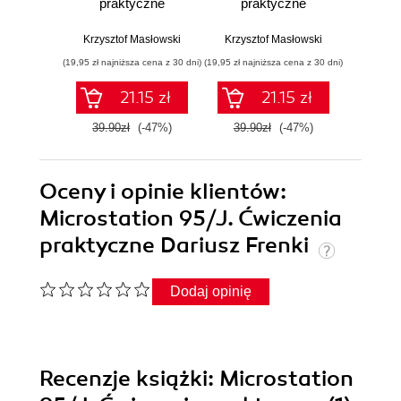
praktyczne
praktyczne
pr
Krzysztof Masłowski
Krzysztof Masłowski
Krzysz
(19,95 zł najniższa cena z 30 dni)
(19,95 zł najniższa cena z 30 dni)
(14,95 zł naj
21.15 zł
21.15 zł
39.90zł
(-47%)
39.90zł
(-47%)
29.9
Oceny i opinie klientów:
Microstation 95/J. Ćwiczenia
praktyczne Dariusz Frenki
Dodaj opinię
Recenzje
książki
: Microstation