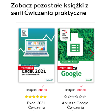
Zobacz pozostałe książki z
serii Ćwiczenia praktyczne
Promocja
Promocja
Promocj
książka
ebook
książka
ebook
ksią
Excel 2021.
Arkusze Google.
Exc
Ćwiczenia
Ćwiczenia
Ćw