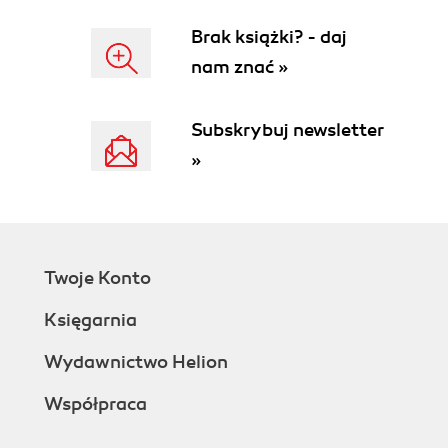
Tablica elementów (91)
Brak książki? - daj
Rozdział 6. Dostosowujemy program do własnych
nam znać »
potrzeb (93)
Warstwy (93)
Subskrybuj newsletter
Multilinia (94)
Celki (97)
»
Definiowanie celek (100)
Wykorzystanie celek (103)
Rozdział 7. Efekty naszej pracy (107)
Drukowanie (107)
Twoje Konto
Galeria w Internecie (110)
Kilka słów na zakończenie (115)
Księgarnia
Wydawnictwo Helion
Współpraca