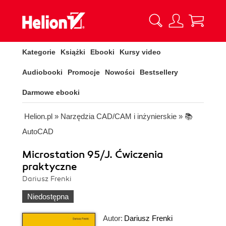
Kategorie
Książki
Ebooki
Kursy video
Audiobooki
Promocje
Nowości
Bestsellery
Darmowe ebooki
Helion.pl
»
Narzędzia CAD/CAM i inżynierskie
»
📚
AutoCAD
Microstation 95/J. Ćwiczenia
praktyczne
Dariusz Frenki
Niedostępna
Autor:
Dariusz Frenki