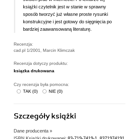
książki czytelnik jest w stanie w sprawny
sposób tworzyć już własne proste rysunki
konstrukcyjne i jest gotowy do sięgnięcia po
bardziej zaawansowaną literaturę.
Recenzja:
cad.pl 1/2001, Marcin Klimczak
Recenzja dotyczy produktu:
ksiązka drukowana
Czy recenzja była pomocna:
TAK
(
0
)
NIE
(
0
)
Szczegóły
książki
Dane producenta
»
ISBN Książki drukowanej:
83-719-7419-1, 8371974191