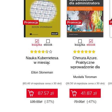
Promocja
Promocja
P
książka
ebook
książka
ebook
Nauka Kubernetesa
Chmura Azure.
w miesiąc
Praktyczne
wprowadzenie dla
administratora.
Elton Stoneman
Implementacja,
Mustafa Toroman
monitorowanie i
(83,40 zł najniższa cena z 30 dni)
(39,50 zł najniższa cena z 30 dni)
(16
zarządzanie
ważnymi usługami i
87.57 zł
41.87 zł
komponentami
IaaS/PaaS
139.00zł
(-37%)
79.00zł
(-47%)