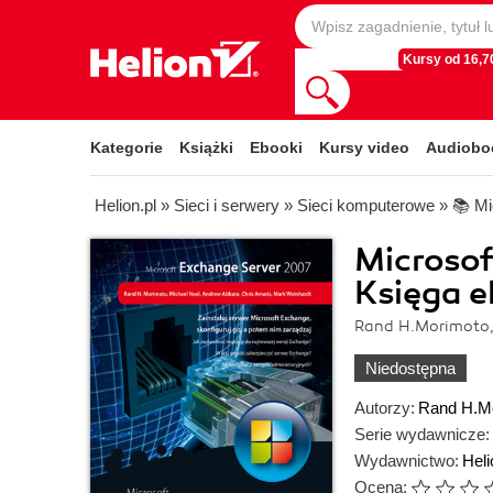
Kursy od 16,70
Kategorie
Książki
Ebooki
Kursy video
Audiobo
Helion.pl
»
Sieci i serwery
»
Sieci komputerowe
»
📚 Mi
Microsof
Księga e
Rand H.Morimoto,
Niedostępna
Autorzy:
Rand H.M
Serie wydawnicze:
Wydawnictwo:
Heli
Ocena: