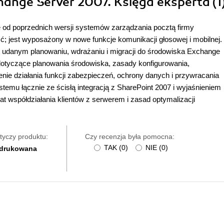
change Server 2007. Księga eksperta (1
e od poprzednich wersji systemów zarządzania pocztą firmy
; jest wyposażony w nowe funkcje komunikacji głosowej i mobilnej.
 udanym planowaniu, wdrażaniu i migracji do środowiska Exchange
 dotyczące planowania środowiska, zasady konfigurowania,
enie działania funkcji zabezpieczeń, ochrony danych i przywracania
temu łącznie ze ścisłą integracją z SharePoint 2007 i wyjaśnieniem
mat współdziałania klientów z serwerem i zasad optymalizacji
tyczy produktu:
Czy recenzja była pomocna:
TAK
(
0
)
NIE
(
0
)
 drukowana