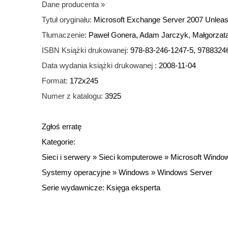
Dane producenta
»
Tytuł oryginału:
Microsoft Exchange Server 2007 Unlea
Tłumaczenie:
Paweł Gonera, Adam Jarczyk, Małgorza
ISBN Książki drukowanej:
978-83-246-1247-5, 9788324
Data wydania książki drukowanej :
2008-11-04
Format:
172x245
Numer z katalogu:
3925
Zgłoś erratę
Kategorie:
Sieci i serwery
»
Sieci komputerowe
»
Microsoft Windo
Systemy operacyjne
»
Windows
»
Windows Server
Serie wydawnicze:
Księga eksperta