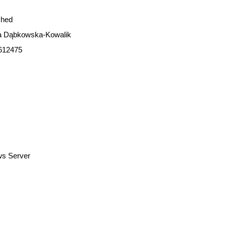
shed
ta Dąbkowska-Kowalik
612475
ws Server