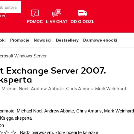
 zł
POMOC
LIVE CHAT
OD O,OOZŁ
oki
Promocje
Nowości
Bestsellery
Darmowe ebooki
crosoft Windows Server
t Exchange Server 2007.
ksperta
 Michael Noel, Andrew Abbate, Chris Amaris, Mark Weinhardt
orimoto
,
Michael Noel
,
Andrew Abbate
,
Chris Amaris
,
Mark Weinhard
Księga eksperta
on
Bądź pierwszym, który oceni tę książkę