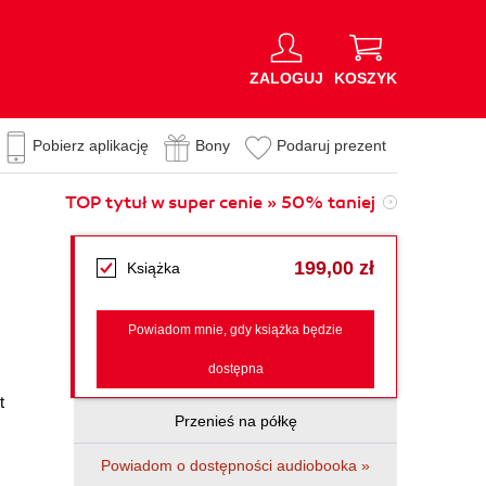
ZALOGUJ
KOSZYK
Pobierz aplikację
Bony
Podaruj prezent
TOP tytuł w super cenie » 50% taniej
199,00 zł
Książka
Powiadom mnie, gdy książka będzie
dostępna
t
Przenieś na półkę
Powiadom o dostępności audiobooka »