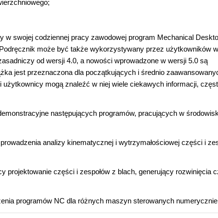
wierzchniowego;
cy w swojej codziennej pracy zawodowej program Mechanical Deskto
wej. Podręcznik może być także wykorzystywany przez użytkowników w
asadniczy od wersji 4.0, a nowości wprowadzone w wersji 5.0 są
ążka jest przeznaczona dla początkujących i średnio zaawansowany
żytkownicy mogą znaleźć w niej wiele ciekawych informacji, częs
e demonstracyjne następujących programów, pracujących w środowis
rowadzenia analizy kinematycznej i wytrzymałościowej części i ze
projektowanie części i zespołów z blach, generujący rozwinięcia c
rzenia programów NC dla różnych maszyn sterowanych numerycznie