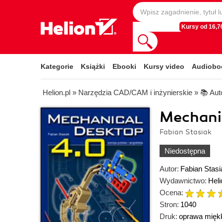
Kursy od 16,70
Kategorie
Książki
Ebooki
Kursy video
Audiobo
Helion.pl
»
Narzędzia CAD/CAM i inżynierskie
»
📚 Au
Mechani
Fabian Stasiak
Niedostępna
Autor:
Fabian Stasi
Wydawnictwo:
Heli
Ocena:
Stron:
1040
Druk:
oprawa mięk