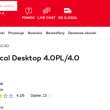
 zł
POMOC
LIVE CHAT
OD O,OOZŁ
oki
Promocje
Nowości
Bestsellery
Darmowe ebooki
toCAD
cal Desktop 4.0PL/4.0
ak
on
4.1
/
6
Opinie:
13
ka