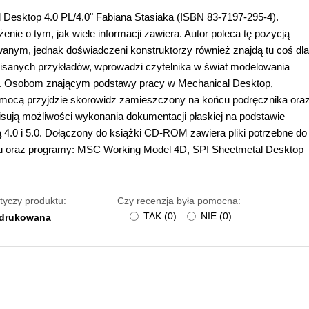
 Desktop 4.0 PL/4.0" Fabiana Stasiaka (ISBN 83-7197-295-4).
nie o tym, jak wiele informacji zawiera. Autor poleca tę pozycją
nym, jednak doświadczeni konstruktorzy również znajdą tu coś dla
opisanych przykładów, wprowadzi czytelnika w świat modelowania
eń. Osobom znającym podstawy pracy w Mechanical Desktop,
mocą przyjdzie skorowidz zamieszczony na końcu podręcznika ora
pisują możliwości wykonania dokumentacji płaskiej na podstawie
4.0 i 5.0. Dołączony do książki CD-ROM zawiera pliki potrzebne do
u oraz programy: MSC Working Model 4D, SPI Sheetmetal Desktop
tyczy produktu:
Czy recenzja była pomocna:
TAK
(
0
)
NIE
(
0
)
 drukowana