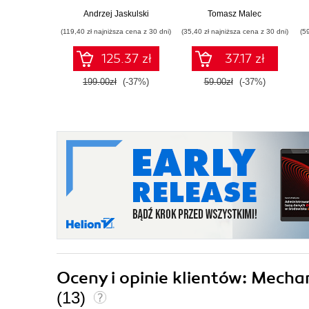
efektywnego
Wydanie III
Andrzej Jaskulski
Tomasz Malec
projektowania
(119,40 zł najniższa cena z 30 dni)
(35,40 zł najniższa cena z 30 dni)
(5
125.37 zł
37.17 zł
199.00zł
(-37%)
59.00zł
(-37%)
Oceny i opinie klientów: Mecha
(13)