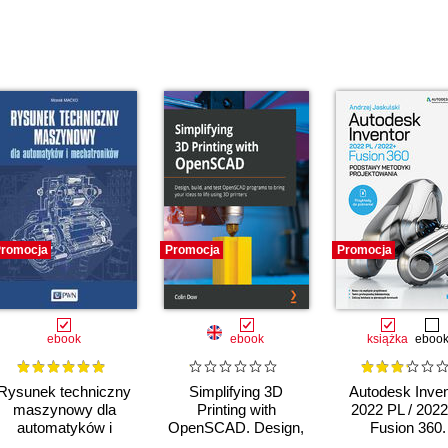
romocja
Promocja
Promocja
ebook
ebook
książka
eboo
Rysunek techniczny
Simplifying 3D
Autodesk Inven
maszynowy dla
Printing with
2022 PL / 2022
automatyków i
OpenSCAD. Design,
Fusion 360.
mechatroników
build, and test
Podstawy meto