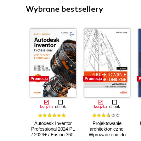
Wybrane bestsellery
Promocja
Promocja
P
książka
ebook
książka
ebook
Autodesk Inventor
Projektowanie
Professional 2024 PL
architektoniczne.
/ 2024+ / Fusion 360.
Wprowadzenie do
Metodyka
zawodu architekta.