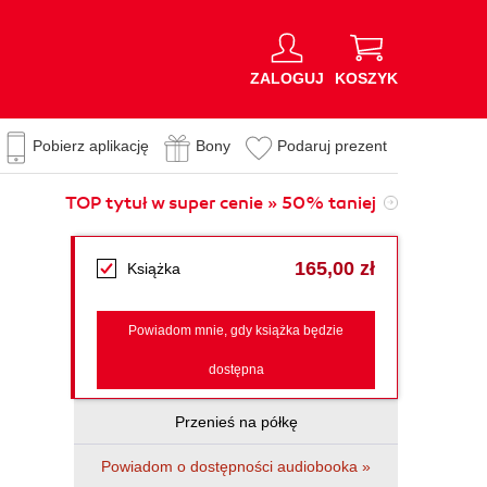
ZALOGUJ
KOSZYK
Pobierz aplikację
Bony
Podaruj prezent
TOP tytuł w super cenie » 50% taniej
165,00 zł
Książka
Powiadom mnie, gdy książka będzie
dostępna
Przenieś na półkę
Powiadom o dostępności audiobooka »