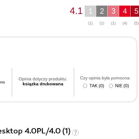
4.1
1
2
3
4
5
(1)
(1)
(1)
(4)
(5)
Czy opinia była pomocna:
Opinia dotyczy produktu:
ona
ksiązka drukowana
TAK
(
0
)
NIE
(
0
)
esktop 4.0PL/4.0 (1)