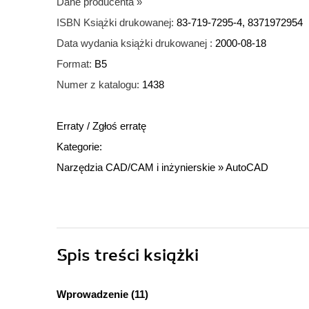
Dane producenta
»
ISBN Książki drukowanej:
83-719-7295-4, 8371972954
Data wydania książki drukowanej :
2000-08-18
Format:
B5
Numer z katalogu:
1438
Erraty
/
Zgłoś erratę
Kategorie:
Narzędzia CAD/CAM i inżynierskie
»
AutoCAD
Spis treści
książki
Wprowadzenie (11)