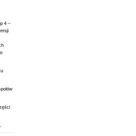
p 4 --
ersji
ch
to
ku
społów
zęści
.