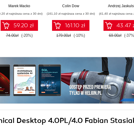
OpenSCAD
projektowani
Marek Macko
Colin Dow
Andrzej Jaskuls
programs to bring
9,20 zł najniższa cena z 30 dni)
(161,10 zł najniższa cena z 30 dni)
(41,40 zł najniższa cena 
your ideas to life
using 3D printers
59.20 zł
161.10 zł
43.47 
74.00zł
(-20%)
179.00zł
(-10%)
69.00zł
(-37%
nical Desktop 4.0PL/4.0 Fabian Stasia