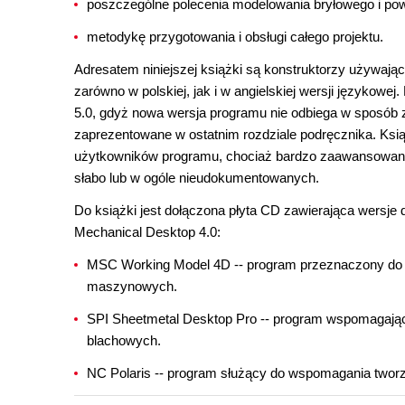
poszczególne polecenia modelowania bryłowego i po
metodykę przygotowania i obsługi całego projektu.
Adresatem niniejszej książki są konstruktorzy używają
zarówno w polskiej, jak i w angielskiej wersji języko
5.0, gdyż nowa wersja programu nie odbiega w sposób z
zaprezentowane w ostatnim rozdziale podręcznika. Ksi
użytkowników programu, chociaż bardzo zaawansowani u
słabo lub w ogóle nieudokumentowanych.
Do książki jest dołączona płyta CD zawierająca wersj
Mechanical Desktop 4.0:
MSC Working Model 4D -- program przeznaczony do p
maszynowych.
SPI Sheetmetal Desktop Pro -- program wspomagający 
blachowych.
NC Polaris -- program służący do wspomagania two