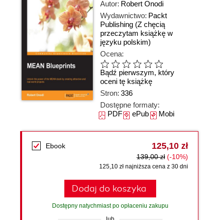
Autor:
Robert Onodi
Wydawnictwo:
Packt
Publishing
(Z chęcią
przeczytam książkę w
języku polskim)
Ocena:
Bądź pierwszym, który
oceni tę książkę
Stron:
336
Dostępne formaty:
PDF
ePub
Mobi
125,10 zł
Ebook
139,00 zł
(-10%)
125,10 zł najniższa cena z 30 dni
Dodaj do koszyka
Dostępny natychmiast po opłaceniu zakupu
lub