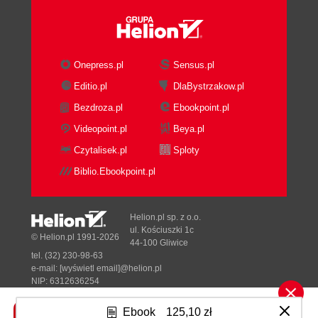
Onepress.pl
Sensus.pl
Editio.pl
DlaBystrzakow.pl
Bezdroza.pl
Ebookpoint.pl
Videopoint.pl
Beya.pl
Czytalisek.pl
Sploty
Biblio.Ebookpoint.pl
Helion.pl sp. z o.o.
ul. Kościuszki 1c
© Helion.pl 1991-2026
44-100 Gliwice
tel. (32) 230-98-63
e-mail:
[wyświetl email]@helion.pl
NIP: 6312636254
Regon: 241989027
Ebook
125,10 zł
Designed with ♥ by
Tonik.pl