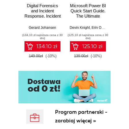
Digital Forensics
Microsoft Power BI
Pract
and Incident
Quick Start Guide.
Intel
Response. Incident
The Ultimate
Data-D
Response tools
Beginner's Guide
Hunti
and techniques for
to Power BI, Data
your c
Gerard Johansen
Devin Knight
,
Erin Ostrowsky
,
Mitchel
effective cyber
Storytelling, AI
effor
(134,10 zł najniższa cena z 30
(125,10 zł najniższa cena z 30
(116,10 zł 
threat response -
Tools, and
dete
dni)
dni)
Fourth Edition
Microsoft Fabric -
def
134.10 zł
125.10 zł
Fourth Edition
ATT&C
tool
149.00zł
(-10%)
139.00zł
(-10%)
129.0
E
Program partnerski -
zarabiaj więcej »