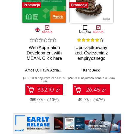
Promocja
Promocja
Bestselle
Promocj
ebook
książka
ebook
ksią
Web Application
Uporządkowany
U
Development with
kod. Ćwiczenia z
mas
MEAN. Click here
empirycznego
użyci
to enter text
projektowania
Lear
oprogramowania
Ten
Amos Q. Haviv
,
Adrian Mejia
,
Robert Onodi
Kent Beck
Auré
Wyd
(332,10 zł najniższa cena z 30
(24,95 zł najniższa cena z 30 dni)
(89,50 zł naj
dni)
332.10 zł
26.45 zł
369.00zł
(-10%)
49.90zł
(-47%)
179.0