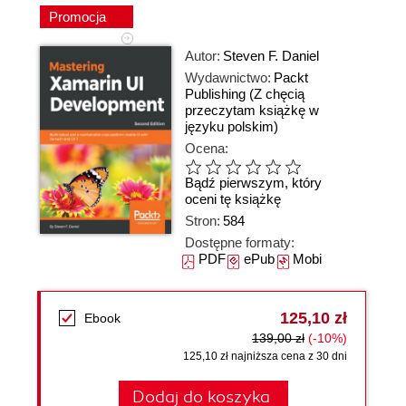
Promocja
Autor:
Steven F. Daniel
Wydawnictwo:
Packt
Publishing
(Z chęcią
przeczytam książkę w
języku polskim)
Ocena:
Bądź pierwszym, który
oceni tę książkę
Stron:
584
Dostępne formaty:
PDF
ePub
Mobi
125,10 zł
Ebook
139,00 zł
(-10%)
125,10 zł najniższa cena z 30 dni
Dodaj do koszyka