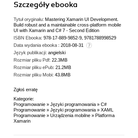
Szczegóły
ebooka
Tytuł oryginału:
Mastering Xamarin UI Development.
Build robust and a maintainable cross-platform mobile
UI with Xamarin and C# 7 - Second Edition
ISBN Ebooka:
978-17-889-9852-9, 9781788998529
Data wydania ebooka :
2018-08-31
Język publikacji:
angielski
Rozmiar pliku Pdf:
22.3MB
Rozmiar pliku ePub:
21.2MB
Rozmiar pliku Mobi:
43.8MB
Zgłoś erratę
Kategorie:
Programowanie
»
Języki programowania
»
C#
Programowanie
»
Języki programowania
»
XAML
Programowanie
»
Urządzenia mobilne
»
Platforma
Xamarin