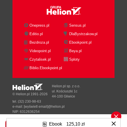
Onepress.pl
Sensus.pl
Editio.pl
DlaBystrzakow.pl
Bezdroza.pl
Ebookpoint.pl
Videopoint.pl
Beya.pl
Czytalisek.pl
Sploty
Biblio.Ebookpoint.pl
Helion.pl sp. z o.o.
ul. Kościuszki 1c
© Helion.pl 1991-2026
44-100 Gliwice
tel. (32) 230-98-63
e-mail:
[wyświetl email]@helion.pl
NIP: 6312636254
Regon: 241989027
Ebook
125,10 zł
Designed with ♥ by
Tonik.pl