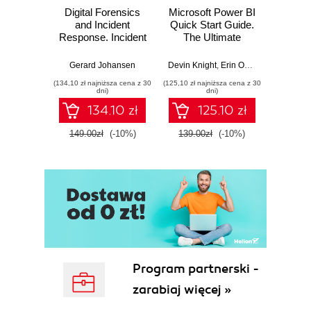
Digital Forensics
Microsoft Power BI
Pract
and Incident
Quick Start Guide.
Intel
Response. Incident
The Ultimate
Data-D
Response tools
Beginner's Guide
Hunti
and techniques for
to Power BI, Data
your c
Gerard Johansen
Devin Knight
,
Erin Ostrowsky
,
Mitchel
effective cyber
Storytelling, AI
effor
(134,10 zł najniższa cena z 30
(125,10 zł najniższa cena z 30
(116,10 zł 
threat response -
Tools, and
dete
dni)
dni)
Fourth Edition
Microsoft Fabric -
def
134.10 zł
125.10 zł
Fourth Edition
ATT&C
tool
149.00zł
(-10%)
139.00zł
(-10%)
129.0
E
Program partnerski -
zarabiaj więcej »