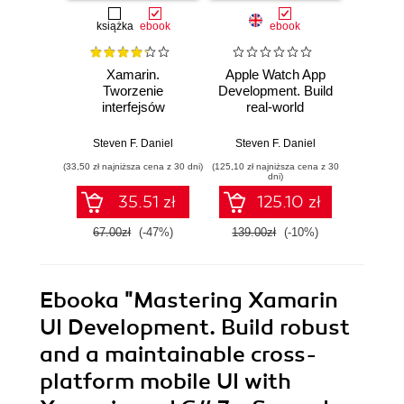
książka
ebook
ebook
Xamarin.
Apple Watch App
Andro
Tworzenie
Development. Build
Prog
interfejsów
real-world
Expa
użytkownika
applications for the
A
Apple Watch
dev
Steven F. Daniel
Steven F. Daniel
Steve
platform using the
capab
(33,50 zł najniższa cena z 30 dni)
(125,10 zł najniższa cena z 30
(85,49 zł naj
WatchKit
b
dni)
framework and
appli
35.51 zł
125.10 zł
Swift 2.0
Andr
67.00zł
(-47%)
139.00zł
(-10%)
94.9
Ebooka
"Mastering Xamarin
UI Development. Build robust
and a maintainable cross-
platform mobile UI with