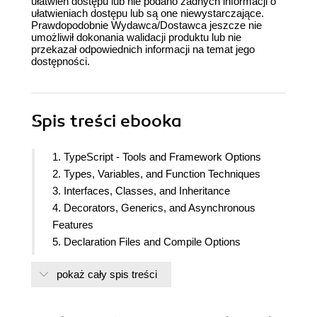
ułatwień dostępu lub nie podano żadnych informacji o
ułatwieniach dostępu lub są one niewystarczające.
Prawdopodobnie Wydawca/Dostawca jeszcze nie
umożliwił dokonania walidacji produktu lub nie
przekazał odpowiednich informacji na temat jego
dostępności.
Spis treści
ebooka
1. TypeScript - Tools and Framework Options
2. Types, Variables, and Function Techniques
3. Interfaces, Classes, and Inheritance
4. Decorators, Generics, and Asynchronous
Features
5. Declaration Files and Compile Options
6. Third-Party Libraries
pokaż cały spis treści
7. TypeScript Compatible Frameworks
8. Test Driven Development
9. Testing Typescript Compatible Frameworks