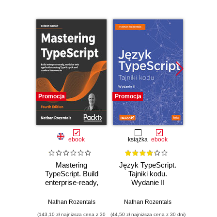
Promocja
Promocja
Nowość
Promocj
ebook
książka
ebook
Mastering
Język TypeScript.
Desi
TypeScript. Build
Tajniki kodu.
Imp
enterprise-ready,
Wydanie II
Micros
modular web
Solut
applications using
Certifi
Nathan Rozentals
Nathan Rozentals
Wer
TypeScript 4 and
Ga
(143,10 zł najniższa cena z 30
(44,50 zł najniższa cena z 30 dni)
(125,10 zł 