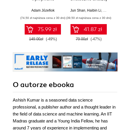
włamań
dane, wyciągaj
profe
wartościowe
Adam Józefiok
Jun Shan
,
Haibin Li
,
Matt Goldwasser
Ad
wnioski i opanuj
(74,50 zł najniższa cena z 30 dni)
(39,50 zł najniższa cena z 30 dni)
zaawansowany
SQL na potrzeby
75.99 zł
41.87 zł
2
praktycznych
zastosowań.
149.00zł
(-49%)
79.00zł
(-47%)
Wydanie IV
O autorze
ebooka
Ashish Kumar is a seasoned data science
professional, a publisher author and a thought leader in
the field of data science and machine learning. An IIT
Madras graduate and a Young India Fellow, he has
around 7 years of experience in implementing and