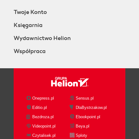
Twoje Konto
Księgarnia
Wydawnictwo Helion
Współpraca
Onepress.pl
Sensus.pl
Editio.pl
DlaBystrzakow.pl
Bezdroza.pl
Ebookpoint.pl
Videopoint.pl
Beya.pl
Czytalisek.pl
Sploty