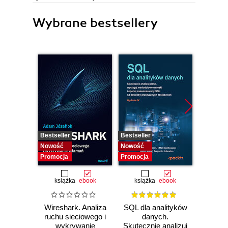
Wybrane bestsellery
Bestseller
Bestseller
Nowość
Nowość
Nowość
Promocja
Promocja
książka
ebook
książka
ebook
Wireshark. Analiza
SQL dla analityków
Power 
ruchu sieciowego i
danych.
video
wykrywanie
Skutecznie analizuj
d